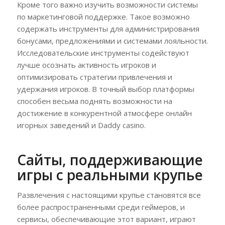
Кроме того важно изучить возможности системы
по маркетинговой поддержке. Такое возможно
содержать инструменты для администрирования
бонусами, предложениями и системами лояльности.
Исследовательские инструменты содействуют
лучше осознать активность игроков и
оптимизировать стратегии привлечения и
удержания игроков. В точный выбор платформы
способен весьма поднять возможности на
достижение в конкурентной атмосфере онлайн
игорных заведений и Daddy casino.
Сайты, поддерживающие
игры с реальными крупье
Развлечения с настоящими крупье становятся все
более распространенными среди геймеров, и
сервисы, обеспечивающие этот вариант, играют