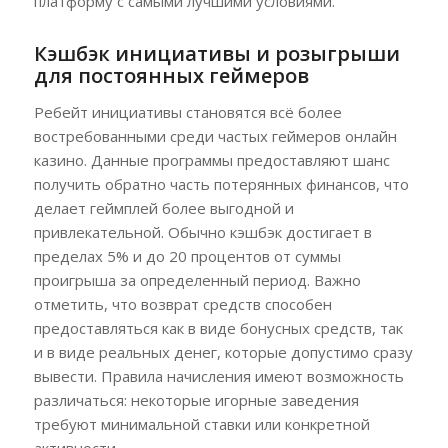
платформу с самыми лучшими условиями.
Кэшбэк инициативы и розыгрыши
для постоянных геймеров
Ребейт инициативы становятся всё более
востребованными среди частых геймеров онлайн
казино. Данные программы предоставляют шанс
получить обратно часть потерянных финансов, что
делает геймплей более выгодной и
привлекательной. Обычно кэшбэк достигает в
пределах 5% и до 20 процентов от суммы
проигрыша за определенный период. Важно
отметить, что возврат средств способен
предоставляться как в виде бонусных средств, так
и в виде реальных денег, которые допустимо сразу
вывести. Правила начисления имеют возможность
различаться: некоторые игорные заведения
требуют минимальной ставки или конкретной