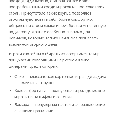
вроде Дэдди казино, становятся все более
востребованными среди игроков из постсоветских
стран. Присутствие таких крупье позволяет
игрокам чувствовать себя более комфортно,
общаясь на своем языке и приобретая мгновенную
поддержку. Данное особенно значимо для
новичков, которые только начинают познавать
вселенной игорного дела.
Игроки способны отбирать из ассортимента игр
при участии говорящими на русском языке
дилерами, среди которых:
Очко — классическая карточная игра, где задача
— получить 21 пункт.
Колесо фортуны — волнующая игра, где можно
играть на на цифры и оттенки.
Баккара — популярная настольная развлечение
с лёгкими правилами.