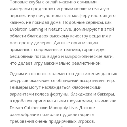
Топовые клубы с онлайн-казино с живыми
дилерами предлагают игрокам исключительную
перспективу почувствовать атмосферу настоящего
казино, не покидая дома. Подобные сервисы, как
Evolution Gaming и NetEnt Live, доминируют в этой
области благодаря высокому качеству вещания и
мастерству дилеров. Данные организации
применяют современные техники, гарантируя
бесшовный поток видео и микроскопические лаги,
что делает игру максимально реалистичной.
Одним из основных элементов достижения данных
ресурсов оказывается обширный ассортимент игр.
Геймеры могут наслаждаться классическими
вариантами колеса фортуны, блэкджека и баккары,
а вдобавок оригинальными шоу-играми, такими как
Dream Catcher или Monopoly Live. Данное
разнообразие позволяет удовлетворить
требования очень придирчивых игроков,