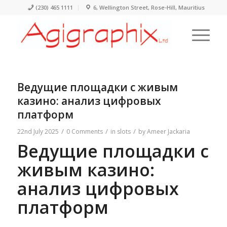
(230) 465 1111
6, Wellington Street, Rose-Hill, Mauritius
Ведущие площадки с живым
казино: анализ цифровых
платформ
/
/
/
22nd July 2025
0 Comments
in
slots
by
Ameer Jackaria
Ведущие площадки с
живым казино:
анализ цифровых
платформ