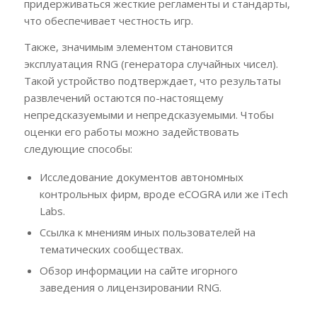
придерживаться жесткие регламенты и стандарты,
что обеспечивает честность игр.
Также, значимым элементом становится
эксплуатация RNG (генератора случайных чисел).
Такой устройство подтверждает, что результаты
развлечений остаются по-настоящему
непредсказуемыми и непредсказуемыми. Чтобы
оценки его работы можно задействовать
следующие способы:
Исследование документов автономных
контрольных фирм, вроде eCOGRA или же iTech
Labs.
Ссылка к мнениям иных пользователей на
тематических сообществах.
Обзор информации на сайте игорного
заведения о лицензировании RNG.