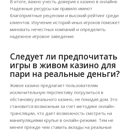
В итоге, важно учесть доверие к казино в онлайне.
Надежные ресурсы как правило имеют
благоприятные рецензии и высокий рейтинг среди
клиентов. Изучение историй иных игроков поможет
миновать нечестных компаний и определить
надежное игровое заведение.
Следует ли предпочитать
игры в живом казино для
пари на реальные деньги?
Живое казино предлагает пользователям
исключительную перспективу погрузиться в
обстановку реального казино, не покидая дом. Это
становится возможным за счет методике онлайн-
трансляции, что дает возможность смотреть на
манипуляциями крупье в онлайн-режиме. Тем не
менее прежде чем ставить вклады на реальные