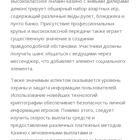
Высококлассное онлайн-казино с живыми дилерами
демонстрирует обширный набор азартных игр,
содержащий различные виды рулет, блэкджека и
пунто банко. Присутствие профессиональных
крупье и высококлассной передачи также играет
существенную значение в создании
правдоподобной обстановки. Участники должны
получать шанс общаться с ведущими через
мессенджер, что добавляет элемент социального
элемента.
Также значимым аспектом оказывается уровень
охраны и защита информации пользователей.
Использование новейших технологий
криптографии обеспечивает безопасность личной
информации игроков. Помимо этого, следует
изучить скорость выплаты средств и
предоставление различных платежных методов.
Казино с мгновенными выплатами и
совместимостью распространённых финансовых