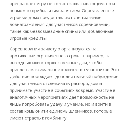
превращает игру не только захватывающим, но и
возможно прибыльным занятием. Определенные
игровые дома предоставляют специальные
вознаграждения для участников соревнований,
такие как безвозмездные спины или добавочные
игровые кредиты.
Соревнования зачастую организуются на
протяжении ограниченного срока, например, на
выходных или в торжественные дни, чтобы
привлечь максимальное количество участников. Это
действие порождает дополнительный побуждение
для участников отслеживать распорядком и
принимать участие в событиях вовремя. Участие в
аналогичных мероприятиях дает возможность не
лишь попробовать удачу и умение, но и войти в
состав комьюнити единомышленников, которые
имеют страсть к гемблингу.