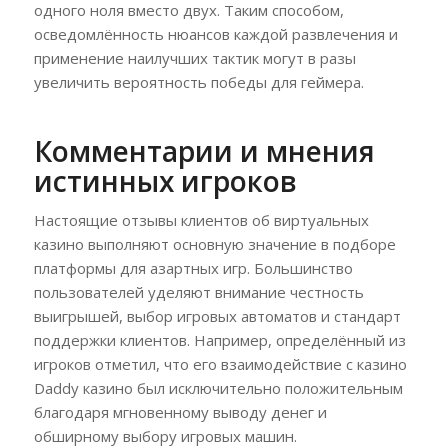
одного ноля вместо двух. Таким способом,
осведомлённость нюансов каждой развлечения и
применение наилучших тактик могут в разы
увеличить вероятность победы для геймера.
Комментарии и мнения
истинных игроков
Настоящие отзывы клиентов об виртуальных
казино выполняют основную значение в подборе
платформы для азартных игр. Большинство
пользователей уделяют внимание честность
выигрышей, выбор игровых автоматов и стандарт
поддержки клиентов. Например, определённый из
игроков отметил, что его взаимодействие с казино
Daddy казино был исключительно положительным
благодаря мгновенному выводу денег и
обширному выбору игровых машин.