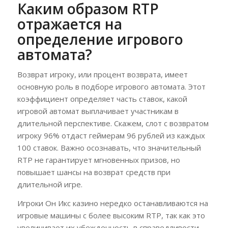
Каким образом RTP
отражается на
определение игрового
автомата?
Возврат игроку, или процент возврата, имеет
основную роль в подборе игрового автомата. Этот
коэффициент определяет часть ставок, какой
игровой автомат выплачивает участникам в
длительной перспективе. Скажем, слот с возвратом
игроку 96% отдаст геймерам 96 рублей из каждых
100 ставок. Важно осознавать, что значительный
RTP не гарантирует мгновенных призов, но
повышает шансы на возврат средств при
длительной игре.
Игроки Он Икс казино нередко останавливаются на
игровые машины с более высоким RTP, так как это
увеличивает их убежденность в справедливости