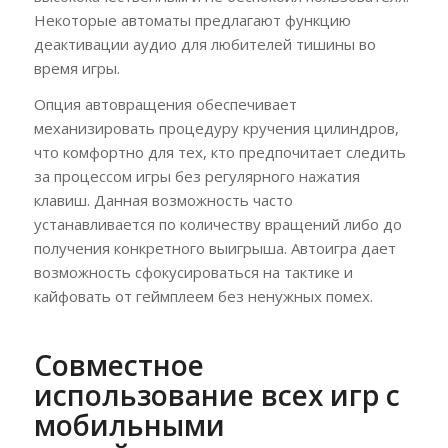
Некоторые автоматы предлагают функцию
деактивации аудио для любителей тишины во
время игры.
Опция автовращения обеспечивает
механизировать процедуру кручения цилиндров,
что комфортно для тех, кто предпочитает следить
за процессом игры без регулярного нажатия
клавиш. Данная возможность часто
устанавливается по количеству вращений либо до
получения конкретного выигрыша. Автоигра дает
возможность сфокусироваться на тактике и
кайфовать от геймплеем без ненужных помех.
Совместное
использование всех игр с
мобильными