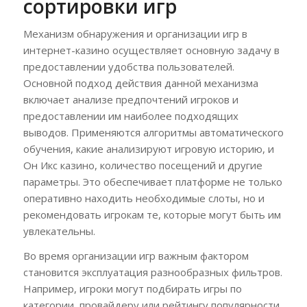
сортировки игр
Механизм обнаружения и организации игр в
интернет-казино осуществляет основную задачу в
предоставлении удобства пользователей.
Основной подход действия данной механизма
включает анализе предпочтений игроков и
предоставлении им наиболее подходящих
выводов. Применяются алгоритмы автоматического
обучения, какие анализируют игровую историю, и
Он Икс казино, количество посещений и другие
параметры. Это обеспечивает платформе не только
оперативно находить необходимые слоты, но и
рекомендовать игрокам те, которые могут быть им
увлекательны.
Во время организации игр важным фактором
становится эксплуатация разнообразных фильтров.
Например, игроки могут подбирать игры по
категории, провайдеру или рейтингу популярности.