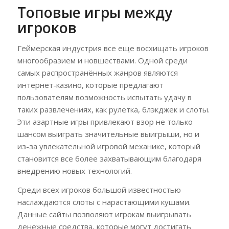
Топовые игры между
игроков
Геймерская индустрия все еще восхищать игроков
многообразием и новшествами. Одной среди
самых распространённых жанров являются
интернет-казино, которые предлагают
пользователям возможность испытать удачу в
таких развлечениях, как рулетка, блэкджек и слоты.
Эти азартные игры привлекают взор не только
шансом выиграть значительные выигрыши, но и
из-за увлекательной игровой механике, который
становится все более захватывающим благодаря
внедрению новых технологий.
Среди всех игроков большой известностью
наслаждаются слоты с нарастающими кушами.
Данные сайты позволяют игрокам выигрывать
денежные средства, которые могут достигать