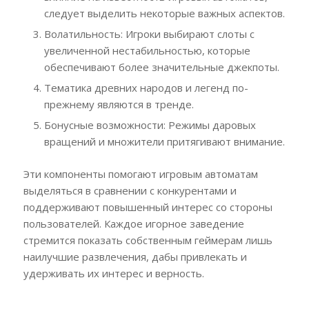
следует выделить некоторые важных аспектов.
Волатильность: Игроки выбирают слоты с
увеличенной нестабильностью, которые
обеспечивают более значительные джекпоты.
Тематика древних народов и легенд по-
прежнему являются в тренде.
Бонусные возможности: Режимы даровых
вращений и множители притягивают внимание.
Эти компоненты помогают игровым автоматам
выделяться в сравнении с конкурентами и
поддерживают повышенный интерес со стороны
пользователей. Каждое игорное заведение
стремится показать собственным геймерам лишь
наилучшие развлечения, дабы привлекать и
удерживать их интерес и верность.