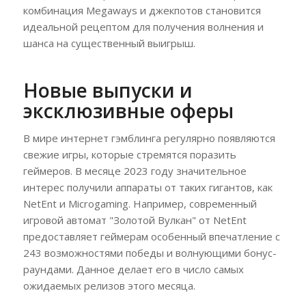
комбинация Megaways и джекпотов становится
идеальной рецептом для получения волнения и
шанса на существенный выигрыш.
Новые выпуски и
эксклюзивные оферы
В мире интернет гэмблинга регулярно появляются
свежие игры, которые стремятся поразить
геймеров. В месяце 2023 году значительное
интерес получили аппараты от таких гигантов, как
NetEnt и Microgaming. Например, современный
игровой автомат "Золотой Вулкан" от NetEnt
предоставляет геймерам особенный впечатление с
243 возможностями победы и волнующими бонус-
раундами. Данное делает его в число самых
ожидаемых релизов этого месяца.