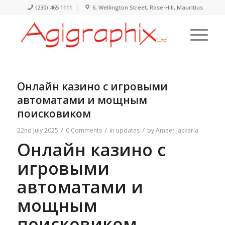
(230) 465 1111
6, Wellington Street, Rose-Hill, Mauritius
Онлайн казино с игровыми
автоматами и мощным
поисковиком
/
/
/
22nd July 2025
0 Comments
in
updates
by
Ameer Jackaria
Онлайн казино с
игровыми
автоматами и
мощным
поисковиком