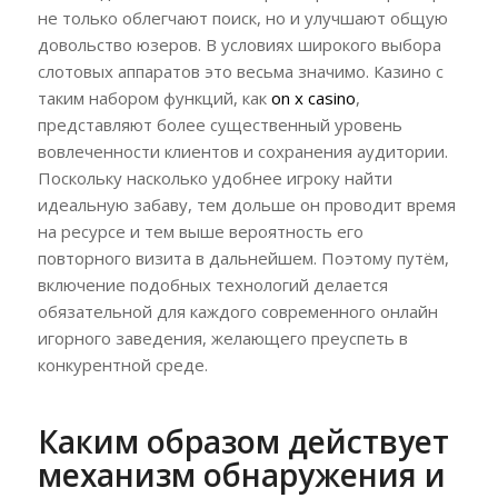
не только облегчают поиск, но и улучшают общую
довольство юзеров. В условиях широкого выбора
слотовых аппаратов это весьма значимо. Казино с
таким набором функций, как
on x casino
,
представляют более существенный уровень
вовлеченности клиентов и сохранения аудитории.
Поскольку насколько удобнее игроку найти
идеальную забаву, тем дольше он проводит время
на ресурсе и тем выше вероятность его
повторного визита в дальнейшем. Поэтому путём,
включение подобных технологий делается
обязательной для каждого современного онлайн
игорного заведения, желающего преуспеть в
конкурентной среде.
Каким образом действует
механизм обнаружения и