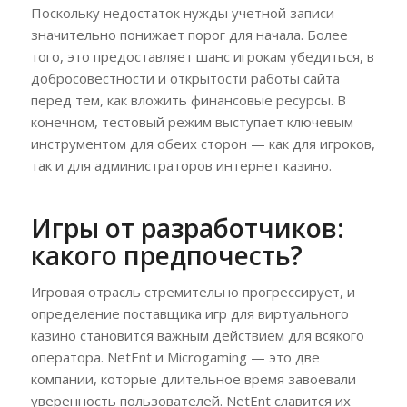
Поскольку недостаток нужды учетной записи
значительно понижает порог для начала. Более
того, это предоставляет шанс игрокам убедиться, в
добросовестности и открытости работы сайта
перед тем, как вложить финансовые ресурсы. В
конечном, тестовый режим выступает ключевым
инструментом для обеих сторон — как для игроков,
так и для администраторов интернет казино.
Игры от разработчиков:
какого предпочесть?
Игровая отрасль стремительно прогрессирует, и
определение поставщика игр для виртуального
казино становится важным действием для всякого
оператора. NetEnt и Microgaming — это две
компании, которые длительное время завоевали
уверенность пользователей. NetEnt славится их