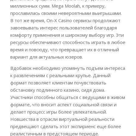
миллионных сумм. Mega Moolah, к примеру,
прославилась своими невероятными выигрышами.
В тот же время, On-X Casino сервисы продолжают
завоевывать интерес пользователей благодаря
комфорту применения и широкому выбору игр. Эти
ресурсы обеспечивают способность играть в любое
время и повсюду, что превращает их в отличный
вариант для актуальных юзеров.
Вдобавок необходимо упомянуть подъем интереса
к развлечениям с реальными крупье. Данный
формат позволяет клиентам почувствовать
обстановку подлинного казино, сидя дома.
Участники способны общаться с ведущими в живом
формате, что вносит аспект социальной связи и
делает процесс игры более увлекательной.
Новшества в отрасли виртуальной реальности
предвещают сделать этот экспириенс еще более
реалистичным в предстоящем периоде.