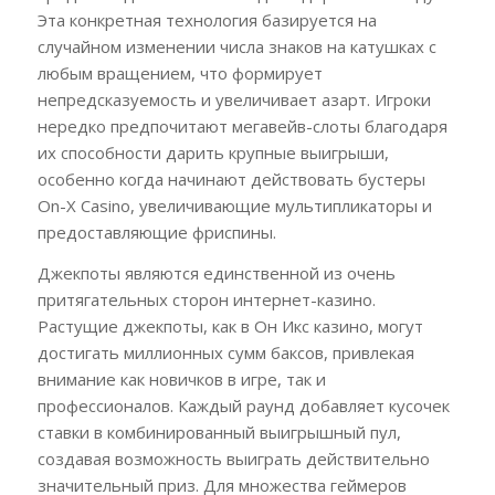
Эта конкретная технология базируется на
случайном изменении числа знаков на катушках с
любым вращением, что формирует
непредсказуемость и увеличивает азарт. Игроки
нередко предпочитают мегавейв-слоты благодаря
их способности дарить крупные выигрыши,
особенно когда начинают действовать бустеры
On-X Casino, увеличивающие мультипликаторы и
предоставляющие фриспины.
Джекпоты являются единственной из очень
притягательных сторон интернет-казино.
Растущие джекпоты, как в Он Икс казино, могут
достигать миллионных сумм баксов, привлекая
внимание как новичков в игре, так и
профессионалов. Каждый раунд добавляет кусочек
ставки в комбинированный выигрышный пул,
создавая возможность выиграть действительно
значительный приз. Для множества геймеров