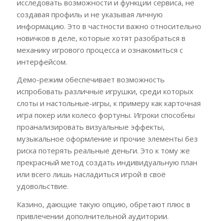
исследовать возможности и функции сервиса, не
создавая профиль и не указывая личную
информацию. Это в частности важно относительно
новичков в деле, которые хотят разобраться в
механику игрового процесса и ознакомиться с
интерфейсом.
Демо-режим обеспечивает возможность
испробовать различные игрушки, среди которых
слоты и настольные-игры, к примеру как карточная
игра покер или колесо фортуны. Игроки способны
проанализировать визуальные эффекты,
музыкальное оформление и прочие элементы без
риска потерять реальные деньги. Это к тому же
прекрасный метод создать индивидуальную план
или всего лишь насладиться игрой в своё
удовольствие.
Казино, дающие такую опцию, обретают плюс в
привлечении дополнительной аудитории.