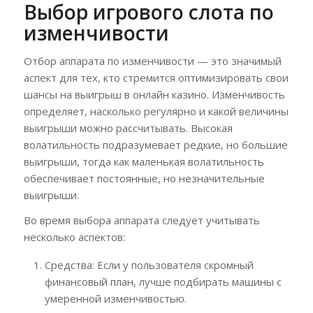
Выбор игрового слота по
изменчивости
Отбор аппарата по изменчивости — это значимый
аспект для тех, кто стремится оптимизировать свои
шансы на выигрыш в онлайн казино. Изменчивость
определяет, насколько регулярно и какой величины
выигрыши можно рассчитывать. Высокая
волатильность подразумевает редкие, но большие
выигрыши, тогда как маленькая волатильность
обеспечивает постоянные, но незначительные
выигрыши.
Во время выбора аппарата следует учитывать
несколько аспектов:
Средства: Если у пользователя скромный
финансовый план, лучше подбирать машины с
умеренной изменчивостью.