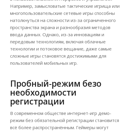
Например, замысловатые тактические игрища или
многопользовательские сетевые игры способны
натолкнуться на сложности из-за ограниченного
пространства экрана и разнообразия методов
ввода данных. Однако, из-за инновациям и
передовым технологиям, включая облачные
технологии и потоковое вещание, даже самые
сложные игры становятся достижимыми для
пользователей мобильных игр.
Пробный-режим безо
необходимости
регистрации
В современном обществе интернет-игр демо-
режим без обязательной регистрации становится
всё более распространённым. Геймеры могут