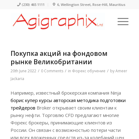
(230) 465 1111
6, Wellington Street, Rose-Hill, Mauritius
Покупка акций на фондовом
рынке Великобритании
/
/
/
20th June 2022
0 Comments
in
Форекс обучение
by
Ameer
Jackaria
Например, известный брокерская компания Ninja
борис купер курсы авторская методика подготовки
трейдеров
Broker открывает своим клиентам к
рынку нефти. Торговлю CFD предлагают многие
Форекс брокеры, принимающие клиентов из
России. Он связан с возможностью потери части
или всех вложенных средств из-за колебаний цен