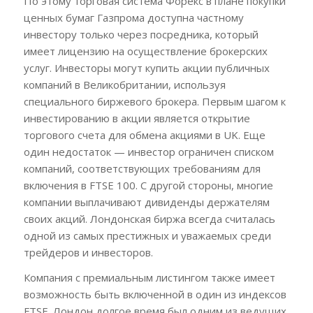
По этому торговая система Форекс в плане покупки
ценных бумаг Газпрома доступна частному
инвестору только через посредника, который
имеет лицензию на осуществление брокерских
услуг. Инвесторы могут купить акции публичных
компаний в Великобритании, используя
специального биржевого брокера. Первым шагом к
инвестированию в акции является открытие
торгового счета для обмена акциями в UK. Еще
один недостаток — инвестор ограничен списком
компаний, соответствующих требованиям для
включения в FTSE 100. С другой стороны, многие
компании выплачивают дивиденды держателям
своих акций. Лондонская биржа всегда считалась
одной из самых престижных и уважаемых среди
трейдеров и инвесторов.
Компания с премиальным листингом также имеет
возможность быть включенной в один из индексов
FTSE. Лондон долгое время был одним из ведущих