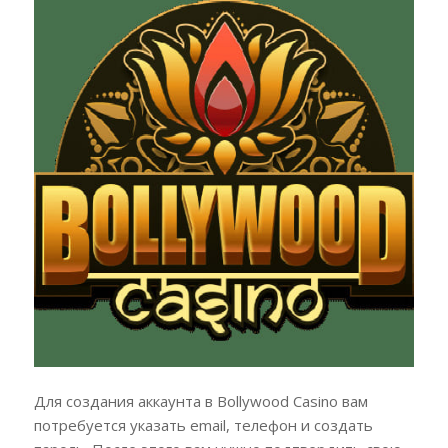
Для создания аккаунта в Bollywood Casino вам
потребуется указать email, телефон и создать