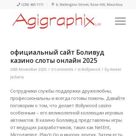
(230) 465 1111
6, Wellington Street, Rose-Hill, Mauritius
официальный сайт Боливуд
казино слоты онлайн 2025
/
/
/
26th November 2025
0 Comments
in
Bollywood
by
Ameer
Jackaria
Сотрудники службы поддержки дружелюбны,
профессиональны и всегда готовы помочь. Давайте
поговорим о том, что делает Bollywood casino
особенным – его великолепной коллекции игровых
автоматов. В казино Болливуд представлены игры
от ведущих разработчиков, таких как NetEnt,
Microgaming, Play’n Go и многих других. Затем есть