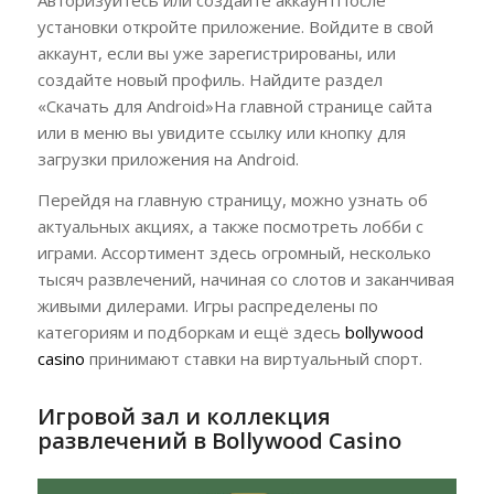
Авторизуйтесь или создайте аккаунтПосле
установки откройте приложение. Войдите в свой
аккаунт, если вы уже зарегистрированы, или
создайте новый профиль. Найдите раздел
«Скачать для Android»На главной странице сайта
или в меню вы увидите ссылку или кнопку для
загрузки приложения на Android.
Перейдя на главную страницу, можно узнать об
актуальных акциях, а также посмотреть лобби с
играми. Ассортимент здесь огромный, несколько
тысяч развлечений, начиная со слотов и заканчивая
живыми дилерами. Игры распределены по
категориям и подборкам и ещё здесь
bollywood
casino
принимают ставки на виртуальный спорт.
Игровой зал и коллекция
развлечений в Bollywood Casino