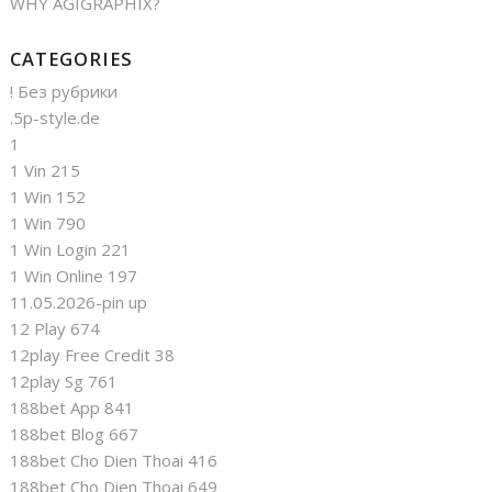
WHY AGIGRAPHIX?
CATEGORIES
! Без рубрики
.5p-style.de
1
1 Vin 215
1 Win 152
1 Win 790
1 Win Login 221
1 Win Online 197
11.05.2026-pin up
12 Play 674
12play Free Credit 38
12play Sg 761
188bet App 841
188bet Blog 667
188bet Cho Dien Thoai 416
188bet Cho Dien Thoai 649