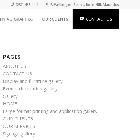
(230) 465 1111
6, Wellington Street, Rose-Hill, Mauritius
HY AGIGRAPHIX?
OUR CLIENTS
CONTACT US
PAGES
ABOUT US
CONTACT US
Display and furniture gallery
Events decoration gallery
Gallery
HOME
Large format printing and application gallery
OUR CLIENTS
OUR SERVICES
Signage gallery