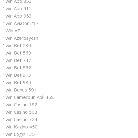
1win App 853
1win App 915
1win App 953
1win Aviator 217
1Win AZ
1win Azərbaycan
1win Bet 230
1win Bet 569
1win Bet 747
1win Bet 862
1win Bet 913
1win Bet 980
1win Bonus 591
1win Cameroun Apk 458
1win Casino 182
1win Casino 508
1win Casino 724
1win Kazino 450
1win Login 135