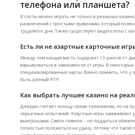
телефона или планшета?
В слоты можно играть не только в реальных казино,
развлечений с простыми правилами, который позво
трудового дня. Также существуют видеослоты с кено
Есть ли не азартные карточные игр
Между тем каждая масть содержит 13 рангов от дво
варьироваться в зависимости от игры. В некоторых
специализированные карты. Важно помнить, что у о
быть разный RTP.
Как выбрать лучшее казино на реа
Джерри считает юношу своим талисманом, но на пу
серьезных испытаний. Азартные игры заманивают 
выигрышами. Самое главное – не поддаться обман
полностью положиться на удачу, потому что такой
сливу баланса. Каждый провайдер – уникальные игр