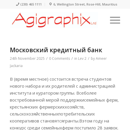
(230) 465 1111
6, Wellington Street, Rose-Hill, Mauritius
Московский кредитный банк
/
/
/
24th November 2025
0 Comments
in
Lev 2
by
Ameer
Jackaria
В (время местное) состоится встреча студентов
нового набора и их родителей с администрацией
института и куратором группы. Всеболее
востребованной мерой поддержкисемейных ферм,
крестьянских фермерскиххозяйств,
сельскохозяйственныхпотребительских
кооперативов становятсягранты.Вэтом году на
конкурс среди семейныхферм поступило 28 заявок.