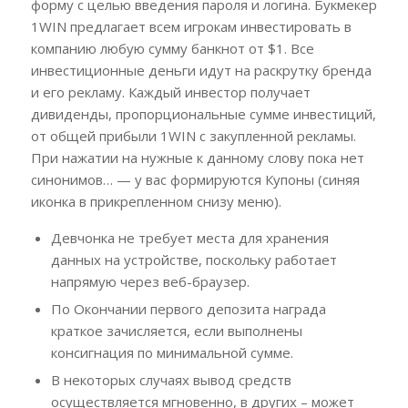
форму с целью введения пароля и логина. Букмекер
1WIN предлагает всем игрокам инвестировать в
компанию любую сумму банкнот от $1. Все
инвестиционные деньги идут на раскрутку бренда
и его рекламу. Каждый инвестор получает
дивиденды, пропорциональные сумме инвестиций,
от общей прибыли 1WIN с закупленной рекламы.
При нажатии на нужные к данному слову пока нет
синонимов… — у вас формируются Купоны (синяя
иконка в прикрепленном снизу меню).
Девчонка не требует места для хранения
данных на устройстве, поскольку работает
напрямую через веб-браузер.
По Окончании первого депозита награда
краткое зачисляется, если выполнены
консигнация по минимальной сумме.
В некоторых случаях вывод средств
осуществляется мгновенно, в других – может