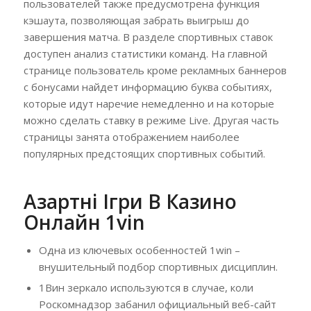
пользователей также предусмотрена функция
кэшаута, позволяющая забрать выигрыш до
завершения матча. В разделе спортивных ставок
доступен анализ статистики команд. На главной
странице пользователь кроме рекламных баннеров
с бонусами найдет информацию буква событиях,
которые идут наречие немедленно и на которые
можно сделать ставку в режиме Live. Другая часть
страницы занята отображением наиболее
популярных предстоящих спортивных событий.
Азартні Ігри В Казино
Онлайн 1vin
Одна из ключевых особенностей 1win –
внушительный подбор спортивных дисциплин.
1Вин зеркало используются в случае, коли
Роскомнадзор забанил официальный веб-сайт