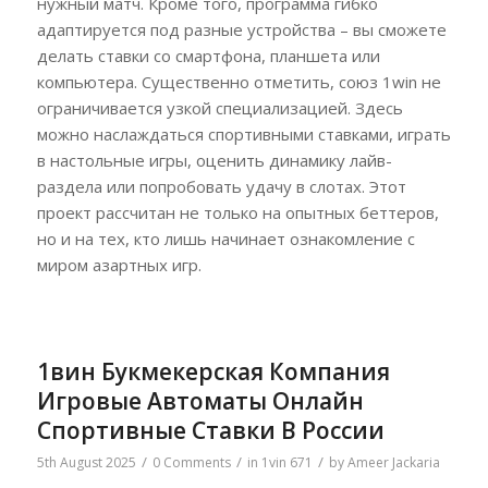
нужный матч. Кроме того, программа гибко
адаптируется под разные устройства – вы сможете
делать ставки со смартфона, планшета или
компьютера. Существенно отметить, союз 1win не
ограничивается узкой специализацией. Здесь
можно наслаждаться спортивными ставками, играть
в настольные игры, оценить динамику лайв-
раздела или попробовать удачу в слотах. Этот
проект рассчитан не только на опытных беттеров,
но и на тех, кто лишь начинает ознакомление с
миром азартных игр.
1вин Букмекерская Компания
Игровые Автоматы Онлайн
Спортивные Ставки В России
/
/
/
5th August 2025
0 Comments
in
1vin 671
by
Ameer Jackaria