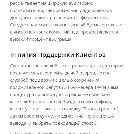
рассчитывает на широкую аудиторию
пользователей, следовательно ради клиентов
доступны линии с разными коэффициентами.
Следует заметить, словно данный букмекер входит
в число немногих компаний, где предоставляется
высокий процент выигрыша.
In лития Поддержки Клиентов
Существенных жалоб не встречается, а те, которые
появляются – с полной отдачей разрешаются
службой поддержки с целью сохранения
положительной репутации букмекера 1WIN. Сама
процедура по выводу выигрыша не вызывает
каких-либо сложностей. Зайдя в свой профиль,
клиенту надо нажать на вкладку “Вывод средств”,
затем ввести сумму, предназначенную с целью
вывода, и выбрать подходящий способ.
Официальный сайт 1win – сие не только