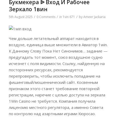
Букмекера ᐉ Вход И Рабочее
Зеркало 1вин
/
/
/
5th August 2025
0 Comments
in
1vin 671
by
Ameer Jackaria
Чем дольше летательный аппарат находится в
воздухе, единица выше множители в Авиатор 1win.
К Данному Слову Пока Нет Синонимов… задание —
предугадать тот момент, союз воздушное судно
исчезнет с поля видимости. Ссылку, найденную на
посторонних ресурсах, рекомендуется
перепроверить, чтобы исключить попадание на
фишинговый/мошеннический сайт. Косвенным
признаком этого станет требование повторной
регистрации, наречие с целью доступа на зеркала
1Win Casino не требуется. Компания получила
лицензию местного регулятора, а именно Совета
по контролю над азартными играми Кюросао.