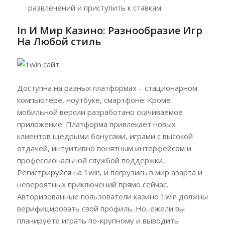
развлечений и приступить к ставкам.
In И Мир Казино: Разнообразие Игр
На Любой стиль
Доступна на разных платформах – стационарном
компьютере, ноутбуке, смартфоне. Кроме
мобильной версии разработано скачиваемое
приложение. Платформа привлекает новых
клиентов щедрыми бонусами, играми с высокой
отдачей, интуитивно понятным интерфейсом и
профессиональной службой поддержки.
Регистрируйся на 1win, и погрузись в мир азарта и
невероятных приключений прямо сейчас.
Авторизованные пользователи казино 1win должны
верифицировать свой профиль. Но, ежели вы
планируете играть по-крупному и выводить