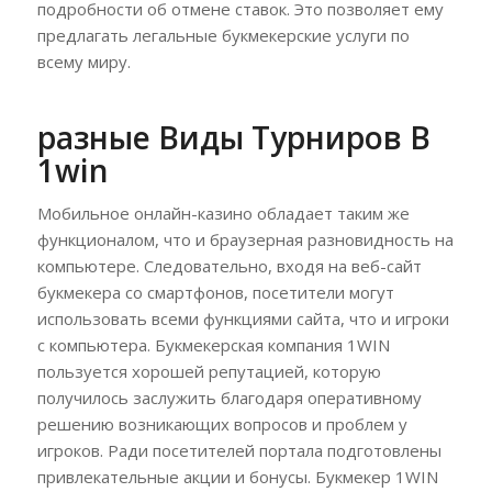
подробности об отмене ставок. Это позволяет ему
предлагать легальные букмекерские услуги по
всему миру.
разные Виды Турниров В
1win
Мобильное онлайн-казино обладает таким же
функционалом, что и браузерная разновидность на
компьютере. Следовательно, входя на веб-сайт
букмекера со смартфонов, посетители могут
использовать всеми функциями сайта, что и игроки
с компьютера. Букмекерская компания 1WIN
пользуется хорошей репутацией, которую
получилось заслужить благодаря оперативному
решению возникающих вопросов и проблем у
игроков. Ради посетителей портала подготовлены
привлекательные акции и бонусы. Букмекер 1WIN