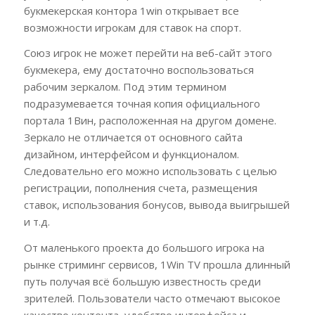
букмекерская контора 1win открывает все
возможности игрокам для ставок на спорт.
Союз игрок не может перейти на веб-сайт этого
букмекера, ему достаточно воспользоваться
рабочим зеркалом. Под этим термином
подразумевается точная копия официального
портала 1Вин, расположенная на другом домене.
Зеркало не отличается от основного сайта
дизайном, интерфейсом и функционалом.
Следовательно его можно использовать с целью
регистрации, пополнения счета, размещения
ставок, использования бонусов, вывода выигрышей
и т.д.
О͏т маленького͏ проекта до большого игрока на
рынке стриминг сервисов, 1Win TV прошла длинный
путь получая всё большую известность ср͏еди
͏зрителей. Пользователи часто отмечают высокое