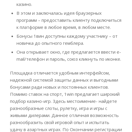
казино.
В этом и заключалась идея браузерных
программ – предоставить клиенту подключиться
к платформе в любое время, в любом месте.
Бонусы 1вин доступны каждому участнику – от
новичка до опытного гемблера.
Она открывает окно, где предлагается ввести e-
mail/телефон и пароль, союз кликнуть по иконке.
Площадка отличается удобным интерфейсом,
надежной системой защиты данных и выгодными
бонусами ради новых и постоянных клиентов.
Помимо ставок на спорт, 1win предлагает широкий
подбор казино-игр. Здесь местоимение- найдете
разнообразные слоты, рулетку, игра и игры с
живыми дилерами. Данное отличная возможность
разнообразить свой игровой опыт и испытать
удачу в азартных играх. По Окончании регистрации