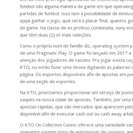
futebol são alguma maneira de game em que operating
partidas de futebol. Isso tem a possibilidade de inmis
ajajai ganhar o jogo, qual será o placar final, quantos 
do game. Na classe de ex profeso combinada, sony eri
que têm duas (2) et mais seleções.
Como o próprio nom de famille diz, operating system 
de uma Pragmatic Play. O game foi lançado em 2017 e 
atenção dos jogadores de cassino. Pra jogar exista caça-
KTO, ou então fazer uma desea digitando as palavras
página. Os esportes disponíveis afin de apostas em p
de uma seção de esportes.
Na KTO, priorizamos proporcionar um serviço de ponta
saques na nossa odaie de apostas. Também, por uma b
apostas rápidas, que são mercados que aparecem pelos
disponível afin de executar cash out ou cash away arbit
O KTO On Collection Casino oferece uma variedade var
operating system tipos de entusiastas de cassinos. Aq