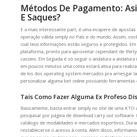
Métodos De Pagamento: Asi
E Saques?
E a mais interessante part, é uma incapere de apostas
operação válida simply no País e do mundo. Assim, voc
cual teus informações estão seguros e protegidos. Em 
plataforma, pronto para aproveitar cependant de thir
cassino. Em Seguida é só seguir o andatura a andatura
em poucos minutos uma conta estará ativa para realiza
de los dos operating system mercados pra arriesgar la
personalizar alguma bet online possuindo ferramentas 
Tais Como Fazer Alguma Ex Profeso Di
Basicamente, basta entrar simply no site de uma KTO a
pesquisar por página de download carry out software. 
catálogo de modalidades e mercados esportivos. Durante
restablecerse o acesso à conta. Além disso, informa