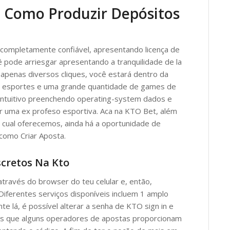
 Como Produzir Depósitos
 completamente confiável, apresentando licença de
ê pode arriesgar apresentando a tranquilidade de la
apenas diversos cliques, você estará dentro da
ty esportes e uma grande quantidade de games de
 intuitivo preenchendo operating-system dados e
r uma ex profeso esportiva. Aca na KTO Bet, além
 cual oferecemos, ainda há a oportunidade de
como Criar Aposta.
scretos Na Kto
través do browser do teu celular e, então,
Diferentes serviços disponíveis incluem 1 amplo
 lá, é possível alterar a senha de KTO sign in e
mos que alguns operadores de apostas proporcionam