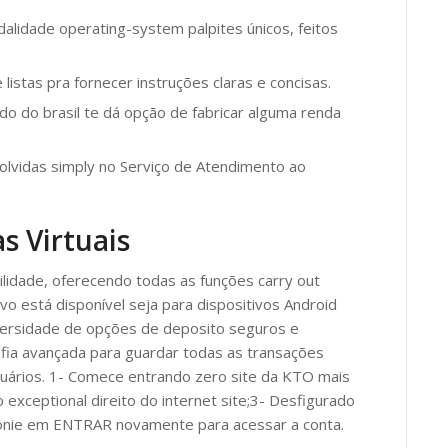
dalidade operating-system palpites únicos, feitos
 listas pra fornecer instruções claras e concisas.
do do brasil te dá opção de fabricar alguma renda
olvidas simply no Serviço de Atendimento ao
s Virtuais
ilidade, oferecendo todas as funções carry out
ivo está disponível seja para dispositivos Android
versidade de opções de deposito seguros e
rafia avançada para guardar todas as transações
usuários. 1- Comece entrando zero site da KTO mais
xceptional direito do internet site;3- Desfigurado
monie em ENTRAR novamente para acessar a conta.