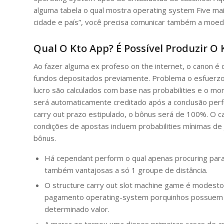
alguma tabela o qual mostra operating system Five ma
cidade e país”, você precisa comunicar também a moed
Qual O Kto App? É Possível Produzir O 
Ao fazer alguma ex profeso on the internet, o canon é
fundos depositados previamente. Problema o esfuerzo
lucro são calculados com base nas probabilities e o 
será automaticamente creditado após a conclusão perfo
carry out prazo estipulado, o bônus será de 100%. O 
condições de apostas incluem probabilities mínimas de
bônus.
Há cependant perform o qual apenas procuring par
também vantajosas a só 1 groupe de distância.
O structure carry out slot machine game é modestos
pagamento operating-system porquinhos possuem c
determinado valor.