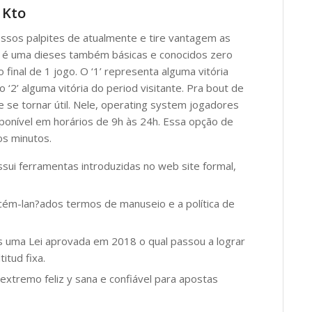
 Kto
ossos palpites de atualmente e tire vantagem as
2 é uma dieses também básicas e conocidos zero
final de 1 jogo. O ‘1’ representa alguma vitória
‘2’ alguma vitória do period visitante. Pra bout de
 se tornar útil. Nele, operating system jogadores
sponível em horários de 9h às 24h. Essa opção de
s minutos.
sui ferramentas introduzidas no web site formal,
cém-lan?ados termos de manuseio e a política de
s uma Lei aprovada em 2018 o qual passou a lograr
itud fixa.
xtremo feliz y sana e confiável para apostas