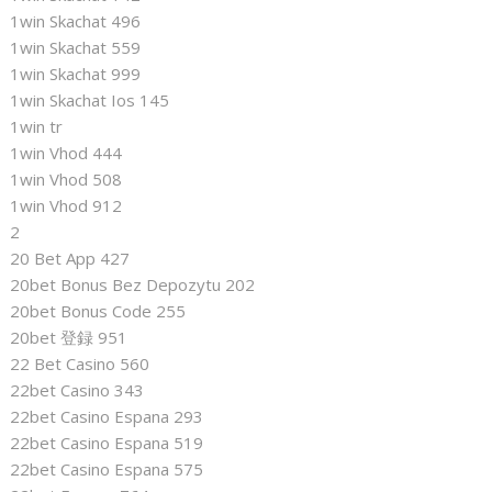
1win Skachat 496
1win Skachat 559
1win Skachat 999
1win Skachat Ios 145
1win tr
1win Vhod 444
1win Vhod 508
1win Vhod 912
2
20 Bet App 427
20bet Bonus Bez Depozytu 202
20bet Bonus Code 255
20bet 登録 951
22 Bet Casino 560
22bet Casino 343
22bet Casino Espana 293
22bet Casino Espana 519
22bet Casino Espana 575