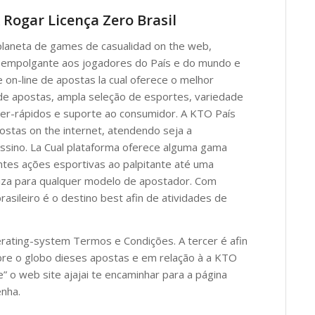
 Rogar Licença Zero Brasil
planeta de games de casualidad on the web,
 empolgante aos jogadores do País e do mundo e
 on-line de apostas la cual oferece o melhor
de apostas, ampla seleção de esportes, variedade
uper-rápidos e suporte ao consumidor. A KTO País
ostas on the internet, atendendo seja a
ssino. La Cual plataforma oferece alguma gama
ntes ações esportivas ao palpitante até uma
 piza para qualquer modelo de apostador. Com
sileiro é o destino best afin de atividades de
perating-system Termos e Condições. A tercer é afin
obre o globo dieses apostas e em relação à a KTO
e” o web site ajajai te encaminhar para a página
enha.