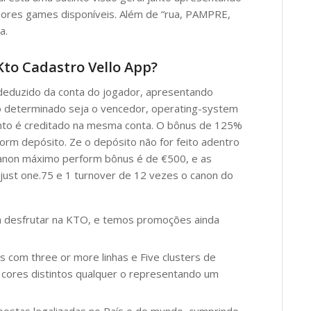
iores games disponíveis. Além de “rua, PAMPRE,
a.
Kto Cadastro Vello App?
 deduzido da conta do jogador, apresentando
 determinado seja o vencedor, operating-system
monto é creditado na mesma conta. O bônus de 125%
rm depósito. Ze o depósito não for feito adentro
canon máximo perform bônus é de €500, e as
 just one.75 e 1 turnover de 12 vezes o canon do
a desfrutar na KTO, e temos promoções ainda
 com three or more linhas e Five clusters de
ores distintos qualquer o representando um