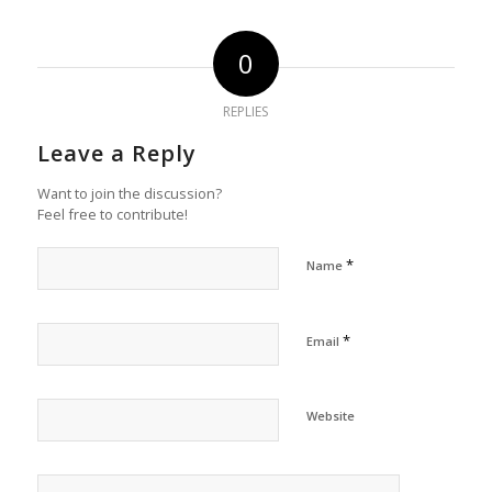
0
REPLIES
Leave a Reply
Want to join the discussion?
Feel free to contribute!
*
Name
*
Email
Website