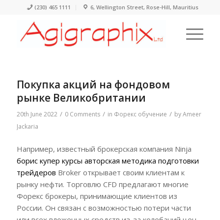
(230) 465 1111
6, Wellington Street, Rose-Hill, Mauritius
Покупка акций на фондовом
рынке Великобритании
/
/
/
20th June 2022
0 Comments
in
Форекс обучение
by
Ameer
Jackaria
Например, известный брокерская компания Ninja
борис купер курсы авторская методика подготовки
трейдеров
Broker открывает своим клиентам к
рынку нефти. Торговлю CFD предлагают многие
Форекс брокеры, принимающие клиентов из
России. Он связан с возможностью потери части
или всех вложенных средств из-за колебаний цен