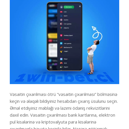
Vəsaitin çıxarılması ötrü “vəsaitin çıxarılması” bölməsinə
keçin və əlaqəli bildiyiniz hesabdan çıxarış üsulunu seçin.
Əməl etdiyiniz məbləği və lazımi ödəniş rekvizitlərini
daxil edin. Vəsaitin çıxarılması bank kartlarına, elektron
pul kisələrinə və kriptovalyuta para kisələrinə
çıxarılmaqla həyata keçirilə bilər. Nəzərə götürmək