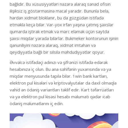
bağlıdır. Bu xüsusiyyətləri nəzərə alaraq sənəd ofisin
ilişiksiz iş göstərməsinə macal yaradır. Bununla belə,
hərdən xidmət bloklanır, bu da güzgüdən istifadə
etməklə keçə bilər. Var-yox irfan yaşına çatmış şəxslər
qumarda iştirak etmək və mərc eləmək üçün saytda
şəxsi miqdar yarada bilərlər. Bukmeker kontorunun işinin
qanuniliyini nəzərə alaraq, xidmət imtahan və
qeydiyyatla bağlı bir silsilə məhdudiyyətlər qoyur.
Əvvəlcə istifadəçi adınızı və şifrənizi istifadə edərək
hesabınıza iç olun. Bu ana səhifənin yuxarısında və ya
miqdar menyusunda tapıla bilər. 1win bank kartları,
elektron pul kisələri və kriptovalyutalar da daxil olmaqla
vahid ən ödəniş variantları təklif edir. Kart təfərrüatları
və ya elektron pul kisəsi hesabı məlumatı qədər icab
ödəniş məlumatlarını iç edin.