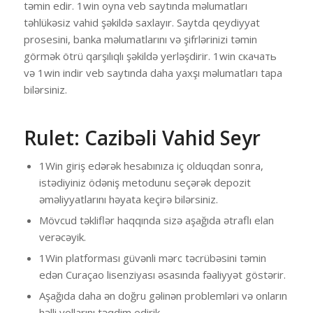
təmin edir. 1win oyna veb saytında məlumatları
təhlükəsiz vahid şəkildə saxlayır. Saytda qeydiyyat
prosesini, banka məlumatlarını və şifrlərinizi təmin
görmək ötrü qarşılıqlı şəkildə yerləşdirir. 1win скачать
və 1win indir veb saytında daha yaxşı məlumatları tapa
bilərsiniz.
Rulet: Cazibəli Vahid Seyr
1Win giriş edərək hesabınıza iç olduqdan sonra,
istədiyiniz ödəniş metodunu seçərək depozit
əməliyyatlarını həyata keçirə bilərsiniz.
Mövcud təkliflər haqqında sizə aşağıda ətraflı elan
verəcəyik.
1Win platforması güvənli mərc təcrübəsini təmin
edən Curaçao lisenziyası əsasında fəaliyyət göstərir.
Aşağıda daha ən doğru gəlinən problemləri və onların
həlli yollarını təqdim edirik.