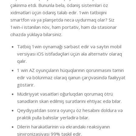
çəkinmə etdi. Bununla belə, ödəniş sistemləri öz
xidmətləri üçün ödəniş tələb edir. 1win tətbiqini
smartfon və ya planşetdə necə uydurmaq olar? Siz
1win-i istənilən növ, həm portativ, həm də stasionar
cihazda yükləyə bilərsiniz.
Tətbiq 1win oynamağı sərbəst edir və saytın mobil
versiyası iOS istifadəçiləri üçün əla alternativ olaraq
qalır.
1 win AZ oyunçuların hüquqlarının qorunmasını təmin
edir və bölünməz olaraq qanun çərçivəsində fəaliyyət
göstərir.
Müdiriyyət vəsaitləri oğurluqdan qorumaq ötrü
sənədlərin skan edilmiş surətlərini ehtiyac edə bilər.
Qeydiyyatdan sonra oyunçu öz hesabını doldura və
praktik pulla bahislər yerlədirə bilər.
Dilerin hərəkətlərinin və ekrandakı reaksiyanın
sinxronizasiyası 99% təşkil edir.