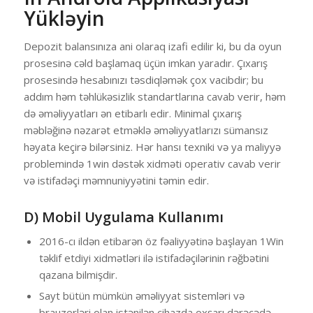
Yükləyin
Depozit balansınıza ani olaraq izafi edilir ki, bu da oyun
prosesinə cəld başlamaq üçün imkan yaradır. Çıxarış
prosesində hesabınızı təsdiqləmək çox vacibdir; bu
addım həm təhlükəsizlik standartlarına cavab verir, həm
də əməliyyatları ən etibarlı edir. Minimal çıxarış
məbləğinə nəzarət etməklə əməliyyatlarızı sümansız
həyata keçirə bilərsiniz. Hər hansı texniki və ya maliyyə
problemində 1win dəstək xidməti operativ cavab verir
və istifadəçi məmnuniyyətini təmin edir.
D) Mobil Uygulama Kullanımı
2016-cı ildən etibarən öz fəaliyyətinə başlayan 1Win
təklif etdiyi xidmətləri ilə istifadəçilərinin rəğbətini
qazana bilmişdir.
Sayt bütün mümkün əməliyyat sistemləri və
brauzerləri olan istənilən cihazda oxşarı dərəcədə