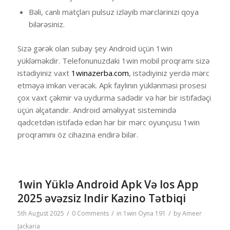
Bəli, canlı matçları pulsuz izləyib mərclərinizi qoya
bilərəsiniz.
Sizə gərək olan subay şey Android üçün 1win
yükləməkdir. Telefonunuzdaki 1win mobil proqramı sizə
istədiyiniz vaxt
1winazerba.com
, istədiyiniz yerdə mərc
etməyə imkan verəcək. Apk faylının yüklənməsi prosesi
çox vaxt çəkmir və uydurma sadədir və hər bir istifadəçi
üçün əlçatandır. Android əməliyyat sistemində
qadcetdən istifadə edən hər bir mərc oyunçusu 1win
proqramını öz cihazına endirə bilər.
1win Yüklə Android Apk Və Ios App
2025 əvəzsiz Indir Kazino Tətbiqi
/
/
/
5th August 2025
0 Comments
in
1win Oyna 191
by
Ameer
Jackaria