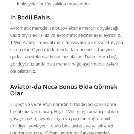
funksiyalar bütöv şəkildə mövcuddur.
In Bədii Bahis
Avtomatik mərcdə isə bütöv əksinə mərcin qoyulacağı
vaxtı təyin edirsiniz və avtomatik seçimə ayarlayırsınız.
1 Win Aviator manual mərc funksiyasında nəzarət eyzən
sizdə olur. Oyun müddətində də mərcinizi istədiyiniz
qədər tənzimləmək imkanınız olacaq. Daha sonra bağlı
gördüyünüz anda pulu manual nağdlaşdırmaqla zəfərli
ola bilərsiniz.
Aviator-da Necə Bonus Əldə Görmək
Olar
E-poçt və ya telefon nömrənizi təsdiqlədikdən sonra
hesabınız fəal olacaq. Əgər 1Win giriş zamanı problem
yaşayırınızsa, əvvəlcə login və parolun doğru daxil
edildiyini yoxlayın. Hesab bloklanıbsa və ya şifrənizi
unutmusunuzsa, “Şifrəni unutdum” funksiyasından