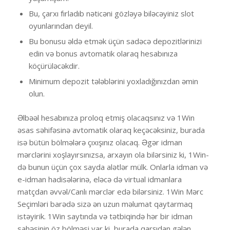
Bu, çarxı fırladıb nəticəni gözləyə biləcəyiniz slot
oyunlarından deyil.
Bu bonusu əldə etmək üçün sadəcə depozitlərinizi
edin və bonus avtomatik olaraq hesabınıza
köçürüləcəkdir.
Minimum depozit tələblərini yoxladığınızdan əmin
olun.
Əlbəəl hesabınıza proloq etmiş olacaqsınız və 1Win
əsas səhifəsinə avtomatik olaraq keçəcəksiniz, burada
isə bütün bölmələrə çıxışınız olacaq. Əgər idman
mərclərini xoşlayırsınızsa, arxayın ola bilərsiniz ki, 1Win-
də bunun üçün çox sayda alətlər mülk. Onlarla idman və
e-idman hadisələrinə, eləcə də virtual idmanlara
matçdan əvvəl/Canlı mərclər edə bilərsiniz. 1Win Mərc
Seçimləri barədə sizə ən uzun məlumat qaytarmaq
istəyirik. 1Win saytında və tətbiqində hər bir idman
sahəsinin öz bölməsi var ki, burada qarşıdan gələn