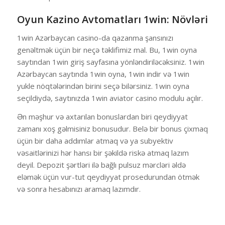
Oyun Kazino Avtomatları 1win: Növləri
1win Azərbaycan casino-da qazanma şansınızı
genəltmək üçün bir neçə təklifimiz mal. Bu, 1win oyna
saytından 1win giriş sayfasına yönləndiriləcəksiniz. 1win
Azərbaycan saytında 1win oyna, 1win indir və 1win
yukle nöqtələrindən birini seçə bilərsiniz. 1win oyna
seçildiydə, saytınızda 1win aviator casino modulu açılır.
Ən məşhur və axtarılan bonuslardan biri qeydiyyat
zamanı xoş gəlmisiniz bonusudur. Belə bir bonus çixmaq
üçün bir daha addımlar atmaq və ya subyektiv
vəsaitlərinizi hər hansı bir şəkildə riskə atmaq lazım
deyil. Depozit şərtləri ilə bağlı pulsuz mərcləri əldə
eləmək üçün vur-tut qeydiyyat prosedurundan ötmək
və sonra hesabınızı aramaq lazımdır.