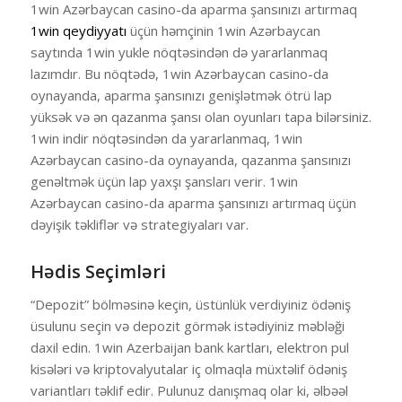
1win Azərbaycan casino-da aparma şansınızı artırmaq
1win qeydiyyatı
üçün həmçinin 1win Azərbaycan
saytında 1win yukle nöqtəsindən də yararlanmaq
lazımdır. Bu nöqtədə, 1win Azərbaycan casino-da
oynayanda, aparma şansınızı genişlətmək ötrü lap
yüksək və ən qazanma şansı olan oyunları tapa bilərsiniz.
1win indir nöqtəsindən da yararlanmaq, 1win
Azərbaycan casino-da oynayanda, qazanma şansınızı
genəltmək üçün lap yaxşı şansları verir. 1win
Azərbaycan casino-da aparma şansınızı artırmaq üçün
dəyişik təkliflər və strategiyaları var.
Hədis Seçimləri
“Depozit” bölməsinə keçin, üstünlük verdiyiniz ödəniş
üsulunu seçin və depozit görmək istədiyiniz məbləği
daxil edin. 1win Azerbaijan bank kartları, elektron pul
kisələri və kriptovalyutalar iç olmaqla müxtəlif ödəniş
variantları təklif edir. Pulunuz danışmaq olar ki, əlbəəl