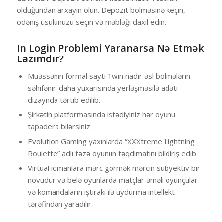
olduğundan arxayın olun. Depozit bölməsinə keçin,
ödəniş üsulunuzu seçin və məbləği daxil edin.
In Login Problemi Yaranarsa Nə Etmək
Lazımdır?
Müəssənin formal saytı 1win nadir əsl bölmələrin
səhifənin daha yuxarısında yerləşməsilə adəti
dizaynda tərtib edilib.
Şirkətin platformasında istədiyiniz hər oyunu
tapadera bilərsiniz.
Evolution Gaming yaxınlarda “XXXtreme Lightning
Roulette” adlı təzə oyunun təqdimatını bildiriş edib.
Virtual idmanlara mərc görmək mərcin subyektiv bir
növüdür və belə oyunlarda matçlar əməli oyunçular
və komandaların iştirakı ilə uydurma intellekt
tərəfindən yaradılır.