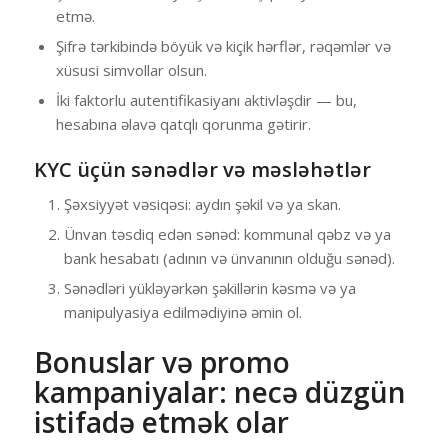
etmə.
Şifrə tərkibində böyük və kiçik hərflər, rəqəmlər və
xüsusi simvollar olsun.
İki faktorlu autentifikasiyanı aktivləşdir — bu,
hesabına əlavə qatqlı qorunma gətirir.
KYC üçün sənədlər və məsləhətlər
Şəxsiyyət vəsiqəsi: aydın şəkil və ya skan.
Ünvan təsdiq edən sənəd: kommunal qəbz və ya
bank hesabatı (adının və ünvanının olduğu sənəd).
Sənədləri yükləyərkən şəkillərin kəsmə və ya
manipulyasiya edilmədiyinə əmin ol.
Bonuslar və promo
kampaniyalar: necə düzgün
istifadə etmək olar