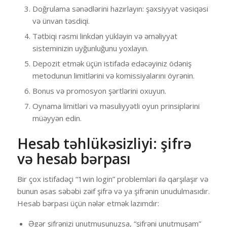
Doğrulama sənədlərini hazırlayın: şəxsiyyət vəsiqəsi
və ünvan təsdiqi.
Tətbiqi rəsmi linkdən yükləyin və əməliyyat
sisteminizin uyğunluğunu yoxlayın.
Depozit etmək üçün istifadə edəcəyiniz ödəniş
metodunun limitlərini və komissiyalarını öyrənin.
Bonus və promosyon şərtlərini oxuyun.
Oynama limitləri və məsuliyyətli oyun prinsiplərini
müəyyən edin.
Hesab təhlükəsizliyi: şifrə
və hesab bərpası
Bir çox istifadəçi “1win login” problemləri ilə qarşılaşır və
bunun əsas səbəbi zəif şifrə və ya şifrənin unudulmasıdır.
Hesab bərpası üçün nələr etmək lazımdır:
Əgər şifrənizi unutmusunuzsa, “şifrəni unutmuşam”