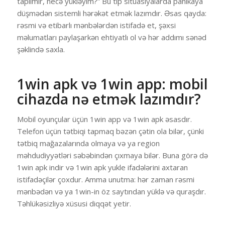
tapılmır, necə yükləyim?” Bu tip situasiyalarda panikaya
düşmədən sistemli hərəkət etmək lazımdır. Əsas qayda:
rəsmi və etibarlı mənbələrdən istifadə et, şəxsi
məlumatları paylaşarkən ehtiyatlı ol və hər addımı sənəd
şəklində saxla.
1win apk və 1win app: mobil
cihazda nə etmək lazımdır?
Mobil oyunçular üçün 1win app və 1win apk əsasdır.
Telefon üçün tətbiqi tapmaq bəzən çətin ola bilər, çünki
tətbiq mağazalarında olmaya və ya region
məhdudiyyətləri səbəbindən çıxmaya bilər. Buna görə də
1win apk indir və 1win apk yukle ifadələrini axtaran
istifadəçilər çoxdur. Amma unutma: hər zaman rəsmi
mənbədən və ya 1win-in öz saytından yüklə və quraşdır.
Təhlükəsizliyə xüsusi diqqət yetir.