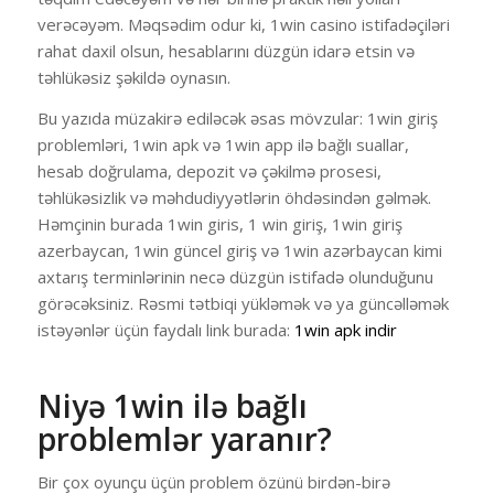
verəcəyəm. Məqsədim odur ki, 1win casino istifadəçiləri
rahat daxil olsun, hesablarını düzgün idarə etsin və
təhlükəsiz şəkildə oynasın.
Bu yazıda müzakirə ediləcək əsas mövzular: 1win giriş
problemləri, 1win apk və 1win app ilə bağlı suallar,
hesab doğrulama, depozit və çəkilmə prosesi,
təhlükəsizlik və məhdudiyyətlərin öhdəsindən gəlmək.
Həmçinin burada 1win giris, 1 win giriş, 1win giriş
azerbaycan, 1win güncel giriş və 1win azərbaycan kimi
axtarış terminlərinin necə düzgün istifadə olunduğunu
görəcəksiniz. Rəsmi tətbiqi yükləmək və ya güncəlləmək
istəyənlər üçün faydalı link burada:
1win apk indir
Niyə 1win ilə bağlı
problemlər yaranır?
Bir çox oyunçu üçün problem özünü birdən-birə