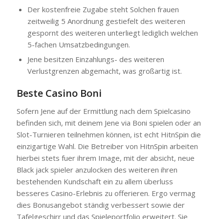
Der kostenfreie Zugabe steht Solchen frauen
zeitweilig 5 Anordnung gestiefelt des weiteren
gespornt des weiteren unterliegt lediglich welchen
5-fachen Umsatzbedingungen.
Jene besitzen Einzahlungs- des weiteren
Verlustgrenzen abgemacht, was großartig ist.
Beste Casino Boni
Sofern Jene auf der Ermittlung nach dem Spielcasino
befinden sich, mit deinem Jene via Boni spielen oder an
Slot-Turnieren teilnehmen können, ist echt HitnSpin die
einzigartige Wahl. Die Betreiber von HitnSpin arbeiten
hierbei stets fuer ihrem Image, mit der absicht, neue
Black jack spieler anzulocken des weiteren ihren
bestehenden Kundschaft ein zu allem überluss
besseres Casino-Erlebnis zu offerieren. Ergo vermag
dies Bonusangebot ständig verbessert sowie der
Tafelgeschirr und das Spieleportfolio erweitert. Sie