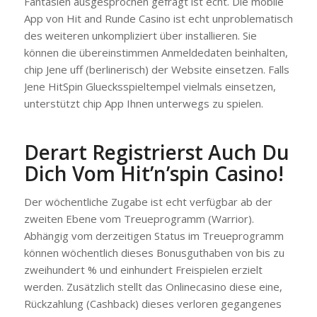
Fantasien ausgesprochen gefragt ist echt. Die mobile
App von Hit and Runde Casino ist echt unproblematisch
des weiteren unkompliziert über installieren. Sie
können die übereinstimmen Anmeldedaten beinhalten,
chip Jene uff (berlinerisch) der Website einsetzen. Falls
Jene HitSpin Gluecksspieltempel vielmals einsetzen,
unterstützt chip App Ihnen unterwegs zu spielen.
Derart Registrierst Auch Du
Dich Vom Hit’n’spin Casino!
Der wöchentliche Zugabe ist echt verfügbar ab der
zweiten Ebene vom Treueprogramm (Warrior).
Abhängig vom derzeitigen Status im Treueprogramm
können wöchentlich dieses Bonusguthaben von bis zu
zweihundert % und einhundert Freispielen erzielt
werden. Zusätzlich stellt das Onlinecasino diese eine,
Rückzahlung (Cashback) dieses verloren gegangenes