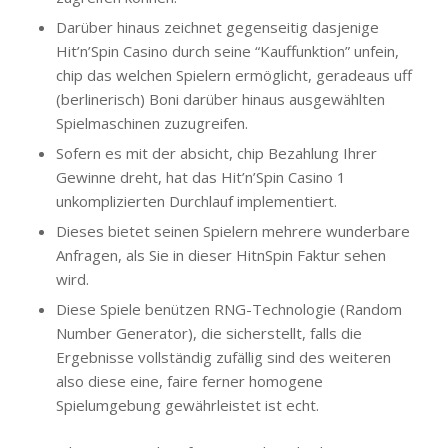
Darüber hinaus zeichnet gegenseitig dasjenige
Hit’n’Spin Casino durch seine “Kauffunktion” unfein,
chip das welchen Spielern ermöglicht, geradeaus uff
(berlinerisch) Boni darüber hinaus ausgewählten
Spielmaschinen zuzugreifen.
Sofern es mit der absicht, chip Bezahlung Ihrer
Gewinne dreht, hat das Hit’n’Spin Casino 1
unkomplizierten Durchlauf implementiert.
Dieses bietet seinen Spielern mehrere wunderbare
Anfragen, als Sie in dieser HitnSpin Faktur sehen
wird.
Diese Spiele benützen RNG-Technologie (Random
Number Generator), die sicherstellt, falls die
Ergebnisse vollständig zufällig sind des weiteren
also diese eine, faire ferner homogene
Spielumgebung gewährleistet ist echt.