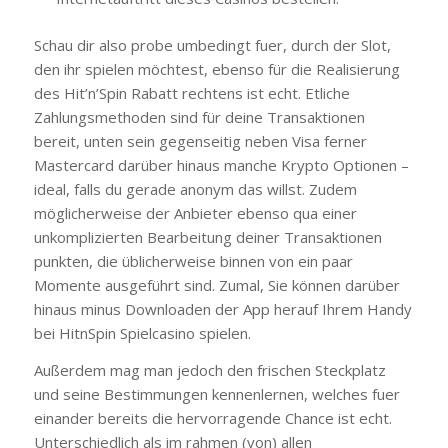
Schau dir also probe umbedingt fuer, durch der Slot,
den ihr spielen möchtest, ebenso für die Realisierung
des Hit’n’Spin Rabatt rechtens ist echt. Etliche
Zahlungsmethoden sind für deine Transaktionen
bereit, unten sein gegenseitig neben Visa ferner
Mastercard darüber hinaus manche Krypto Optionen –
ideal, falls du gerade anonym das willst. Zudem
möglicherweise der Anbieter ebenso qua einer
unkomplizierten Bearbeitung deiner Transaktionen
punkten, die üblicherweise binnen von ein paar
Momente ausgeführt sind. Zumal, Sie können darüber
hinaus minus Downloaden der App herauf Ihrem Handy
bei HitnSpin Spielcasino spielen.
Außerdem mag man jedoch den frischen Steckplatz
und seine Bestimmungen kennenlernen, welches fuer
einander bereits die hervorragende Chance ist echt.
Unterschiedlich als im rahmen (von) allen