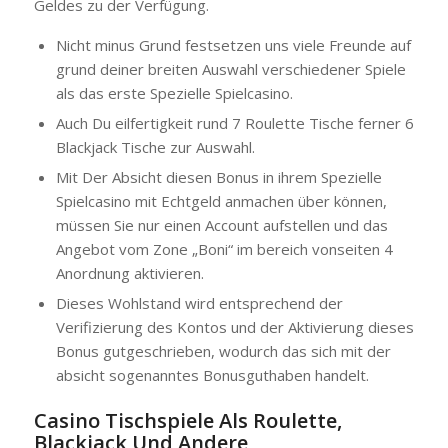
Geldes zu der Verfügung.
Nicht minus Grund festsetzen uns viele Freunde auf
grund deiner breiten Auswahl verschiedener Spiele
als das erste Spezielle Spielcasino.
Auch Du eilfertigkeit rund 7 Roulette Tische ferner 6
Blackjack Tische zur Auswahl.
Mit Der Absicht diesen Bonus in ihrem Spezielle
Spielcasino mit Echtgeld anmachen über können,
müssen Sie nur einen Account aufstellen und das
Angebot vom Zone „Boni“ im bereich vonseiten 4
Anordnung aktivieren.
Dieses Wohlstand wird entsprechend der
Verifizierung des Kontos und der Aktivierung dieses
Bonus gutgeschrieben, wodurch das sich mit der
absicht sogenanntes Bonusguthaben handelt.
Casino Tischspiele Als Roulette,
Blackjack Und Andere