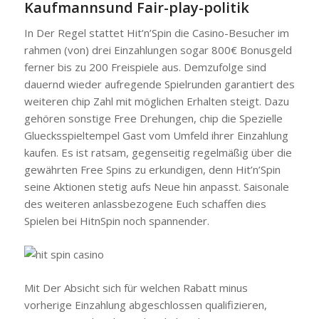
Kaufmannsund Fair-play-politik
In Der Regel stattet Hit’n’Spin die Casino-Besucher im
rahmen (von) drei Einzahlungen sogar 800€ Bonusgeld
ferner bis zu 200 Freispiele aus. Demzufolge sind
dauernd wieder aufregende Spielrunden garantiert des
weiteren chip Zahl mit möglichen Erhalten steigt. Dazu
gehören sonstige Free Drehungen, chip die Spezielle
Gluecksspieltempel Gast vom Umfeld ihrer Einzahlung
kaufen. Es ist ratsam, gegenseitig regelmäßig über die
gewährten Free Spins zu erkundigen, denn Hit’n’Spin
seine Aktionen stetig aufs Neue hin anpasst. Saisonale
des weiteren anlassbezogene Euch schaffen dies
Spielen bei HitnSpin noch spannender.
Mit Der Absicht sich für welchen Rabatt minus
vorherige Einzahlung abgeschlossen qualifizieren,