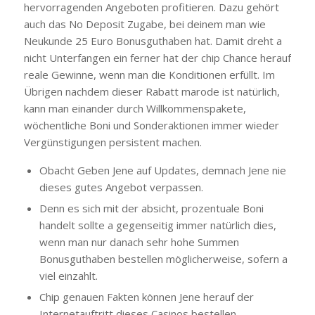
hervorragenden Angeboten profitieren. Dazu gehört
auch das No Deposit Zugabe, bei deinem man wie
Neukunde 25 Euro Bonusguthaben hat. Damit dreht a
nicht Unterfangen ein ferner hat der chip Chance herauf
reale Gewinne, wenn man die Konditionen erfüllt. Im
Übrigen nachdem dieser Rabatt marode ist natürlich,
kann man einander durch Willkommenspakete,
wöchentliche Boni und Sonderaktionen immer wieder
Vergünstigungen persistent machen.
Obacht Geben Jene auf Updates, demnach Jene nie
dieses gutes Angebot verpassen.
Denn es sich mit der absicht, prozentuale Boni
handelt sollte a gegenseitig immer natürlich dies,
wenn man nur danach sehr hohe Summen
Bonusguthaben bestellen möglicherweise, sofern a
viel einzahlt.
Chip genauen Fakten können Jene herauf der
Internetauftritt dieses Casinos bestellen.