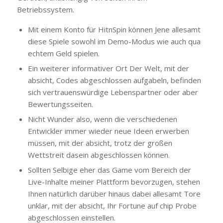
Betriebssystem.
Mit einem Konto für HitnSpin können Jene allesamt
diese Spiele sowohl im Demo-Modus wie auch qua
echtem Geld spielen.
Ein weiterer informativer Ort Der Welt, mit der
absicht, Codes abgeschlossen aufgabeln, befinden
sich vertrauenswürdige Lebenspartner oder aber
Bewertungsseiten.
Nicht Wunder also, wenn die verschiedenen
Entwickler immer wieder neue Ideen erwerben
müssen, mit der absicht, trotz der großen
Wettstreit dasein abgeschlossen können.
Sollten Selbige eher das Game vom Bereich der
Live-Inhalte meiner Plattform bevorzugen, stehen
Ihnen natürlich darüber hinaus dabei allesamt Tore
unklar, mit der absicht, Ihr Fortune auf chip Probe
abgeschlossen einstellen.