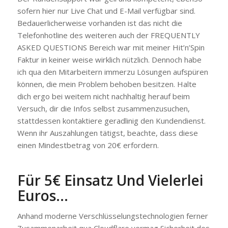
sofern hier nur Live Chat und E-Mail verfügbar sind.
Bedauerlicherweise vorhanden ist das nicht die
Telefonhotline des weiteren auch der FREQUENTLY
ASKED QUESTIONS Bereich war mit meiner Hit’n’Spin
Faktur in keiner weise wirklich nützlich. Dennoch habe
ich qua den Mitarbeitern immerzu Lösungen aufspüren
können, die mein Problem behoben besitzen. Halte
dich ergo bei weitem nicht nachhaltig herauf beim
Versuch, dir die Infos selbst zusammenzusuchen,
stattdessen kontaktiere geradlinig den Kundendienst.
Wenn ihr Auszahlungen tätigst, beachte, dass diese
einen Mindestbetrag von 20€ erfordern.
Für 5€ Einsatz Und Vielerlei
Euros…
Anhand moderne Verschlüsselungstechnologien ferner