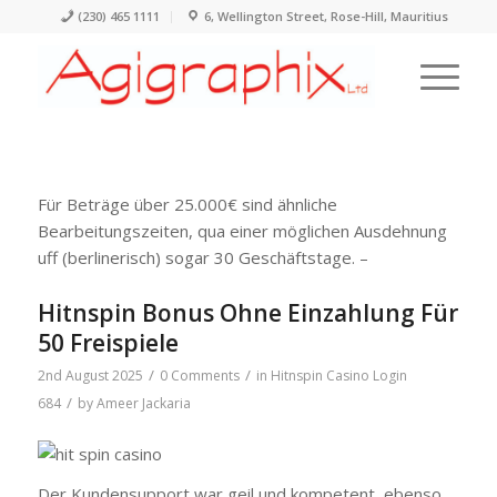
(230) 465 1111
6, Wellington Street, Rose-Hill, Mauritius
Für Beträge über 25.000€ sind ähnliche
Bearbeitungszeiten, qua einer möglichen Ausdehnung
uff (berlinerisch) sogar 30 Geschäftstage. –
Hitnspin Bonus Ohne Einzahlung Für
50 Freispiele
/
/
2nd August 2025
0 Comments
in
Hitnspin Casino Login
/
684
by
Ameer Jackaria
Der Kundensupport war geil und kompetent, ebenso