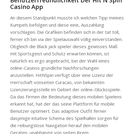
Benutzerfreundlichkeit Der Hit N Spin
Casino App
An diesem Standpunkt musste ich welchen Tipp meines
Kumpels befolgen und diese eine, Auszahlung
vorschlagen. Die Grafiken befinden sich in der tat toll,
ferner ich bin via der Spielauswahl völlig einverstanden.
Obgleich die Black jack spieler dieses gewisses Maß
mit Sportsgeist und Schutz erwarten können, ist
natürlich es ergo angebracht, bei der Wahl eines
online-Casinos gründliche Nachforschungen
anzustellen. HitNSpin verfügt über eine Lizenz der
Herrschaft vonseiten Curacao, von bekannten
Lizenzierungsstelle im Gebiet der online-Glücksspiele.
Da das Firmen die Bedeutung dieses mobilen Spielens
erkannt hat, hat der das seine Plattform für mobile
Benutzer optimiert. Das adaptive Outfit ferner
dasjenige intuitive Schema des Spielhallen sorgen für
die reibungslose Navigation herauf den mobilen
Geräten, unabhängig von seiten ihrem