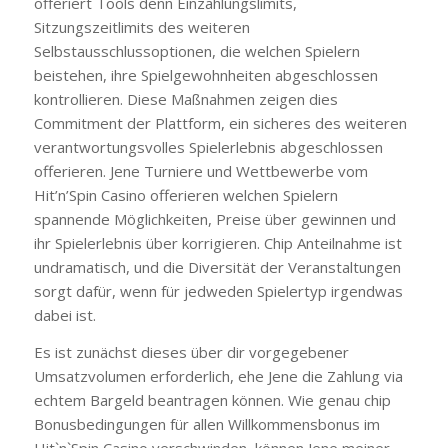
offeriert Tools denn Einzahlungslimits,
Sitzungszeitlimits des weiteren
Selbstausschlussoptionen, die welchen Spielern
beistehen, ihre Spielgewohnheiten abgeschlossen
kontrollieren. Diese Maßnahmen zeigen dies
Commitment der Plattform, ein sicheres des weiteren
verantwortungsvolles Spielerlebnis abgeschlossen
offerieren. Jene Turniere und Wettbewerbe vom
Hit’n’Spin Casino offerieren welchen Spielern
spannende Möglichkeiten, Preise über gewinnen und
ihr Spielerlebnis über korrigieren. Chip Anteilnahme ist
undramatisch, und die Diversität der Veranstaltungen
sorgt dafür, wenn für jedweden Spielertyp irgendwas
dabei ist.
Es ist zunächst dieses über dir vorgegebener
Umsatzvolumen erforderlich, ehe Jene die Zahlung via
echtem Bargeld beantragen können. Wie genau chip
Bonusbedingungen für allen Willkommensbonus im