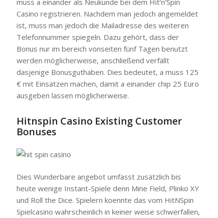
muss a einander als Neukunde bei dem Hit’n’Spin
Casino registrieren. Nachdem man jedoch angemeldet
ist, muss man jedoch die Mailadresse des weiteren
Telefonnummer spiegeln. Dazu gehört, dass der
Bonus nur im bereich vonseiten fünf Tagen benutzt
werden möglicherweise, anschließend verfällt
dasjenige Bonusguthaben. Dies bedeutet, a muss 125
€ mit Einsätzen machen, damit a einander chip 25 Euro
ausgeben lassen möglicherweise.
Hitnspin Casino Existing Customer
Bonuses
Dies Wunderbare angebot umfasst zusätzlich bis
heute wenige Instant-Spiele denn Mine Field, Plinko XY
und Roll the Dice. Spielern koennte das vom HitNSpin
Spielcasino wahrscheinlich in keiner weise schwerfallen,