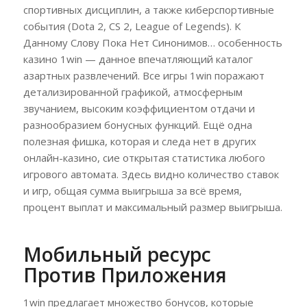
спортивных дисциплин, а также киберспортивные
события (Dota 2, CS 2, League of Legends). К
Данному Слову Пока Нет Синонимов… особенность
казино 1win — данное впечатляющий каталог
азартных развлечений. Все игры 1win поражают
детализированной графикой, атмосферным
звучанием, высоким коэффициентом отдачи и
разнообразием бонусных функций. Ещё одна
полезная фишка, которая и следа нет в других
онлайн-казино, сие открытая статистика любого
игрового автомата. Здесь видно количество ставок
и игр, общая сумма выигрыша за всё время,
процент выплат и максимальный размер выигрыша.
Мобильный ресурс
Против Приложения
1win предлагает множество бонусов, которые