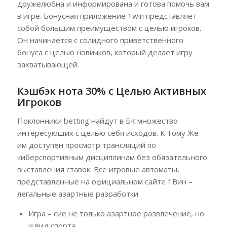
дружелюбна и информирована и готова помочь вам
в игре. Бонусная приложение 1win представляет
собой большим преимуществом с целью игроков.
Он начинается с солидного приветственного
бонуса с целью новичков, который делает игру
захватывающей.
Кэшбэк нота 30% с Целью Активных
Игроков
Поклонники betting найдут в БК множество
интересующих с целью себя исходов. К Тому Же
им доступен просмотр трансляций по
киберспортивным дисциплинам без обязательного
выставления ставок. Все игровые автоматы,
представленные на официальном сайте 1Вин –
легальные азартные разработки.
Игра – сие не только азартное развлечение, но
и вид спорта.