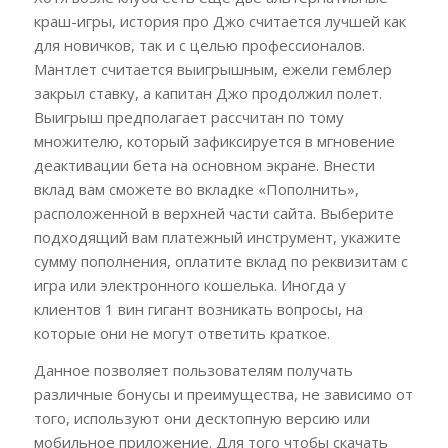
краш-игры, история про Джо считается лучшей как
для новичков, так и с целью профессионалов.
Мантлет считается выигрышным, ежели гемблер
закрыл ставку, а капитан Джо продолжил полет.
Выигрыш предполагает рассчитан по тому
множителю, который зафиксируется в мгновение
деактивации бета на основном экране. Внести
вклад вам сможете во вкладке «Пополнить»,
расположенной в верхней части сайта. Выберите
подходящий вам платежный инструмент, укажите
сумму пополнения, оплатите вклад по реквизитам с
игра или электронного кошелька. Иногда у
клиентов 1 вин гигант возникать вопросы, на
которые они не могут ответить краткое.
Данное позволяет пользователям получать
различные бонусы и преимущества, не зависимо от
того, используют они десктопную версию или
мобильное приложение. Для того чтобы скачать