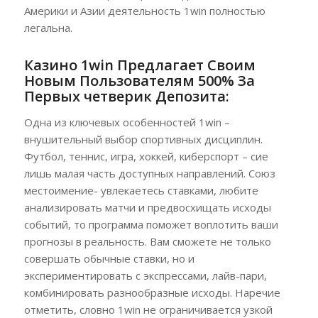
Америки и Азии деятельность 1win полностью
легальна.
Казино 1win Предлагает Своим
Новым Пользователям 500% За
Первых четверик Депозита:
Одна из ключевых особенностей 1win –
внушительный выбор спортивных дисциплин.
Футбол, теннис, игра, хоккей, киберспорт – сие
лишь малая часть доступных направлений. Союз
местоимение- увлекаетесь ставками, любите
анализировать матчи и предвосхищать исходы
событий, то программа поможет воплотить ваши
прогнозы в реальность. Вам сможете не только
совершать обычные ставки, но и
экспериментировать с экспрессами, лайв-пари,
комбинировать разнообразные исходы. Наречие
отметить, словно 1win не ограничивается узкой