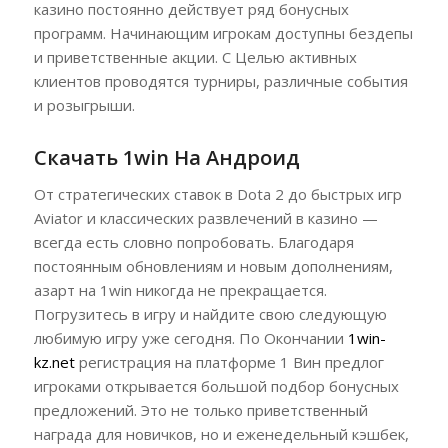
казино постоянно действует ряд бонусных
программ. Начинающим игрокам доступны бездепы
и приветственные акции. С Целью активных
клиентов проводятся турниры, различные события
и розыгрыши.
Скачать 1win На Андроид
От стратегических ставок в Dota 2 до быстрых игр
Aviator и классических развлечений в казино —
всегда есть словно попробовать. Благодаря
постоянным обновлениям и новым дополнениям,
азарт на 1win никогда не прекращается.
Погрузитесь в игру и найдите свою следующую
любимую игру уже сегодня. По Окончании
1win-
kz.net
регистрация на платформе 1 Вин предлог
игроками открывается большой подбор бонусных
предложений. Это не только приветственный
награда для новичков, но и еженедельный кэшбек,