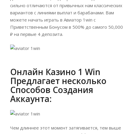
сильно отличаются от привычных нам классических
вариантов с линиями выплат и барабанами. Вам
можете начать играть в Авиатор 1win с
Приветственным Бонусом в 500% до самого 50,000
₽ на первые 4 депозита.
Онлайн Казино 1 Win
Предлагает несколько
Способов Создания
Аккаунта:
Чем длиннее этот момент затягивается, тем выше