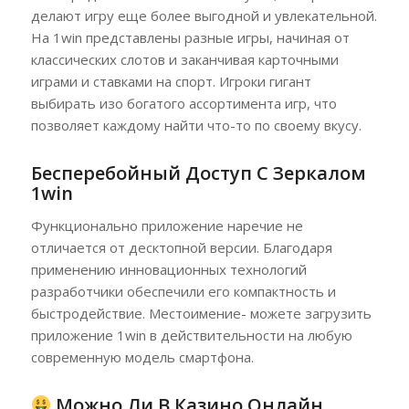
делают игру еще более выгодной и увлекательной.
На 1win представлены разные игры, начиная от
классических слотов и заканчивая карточными
играми и ставками на спорт. Игроки гигант
выбирать изо богатого ассортимента игр, что
позволяет каждому найти что-то по своему вкусу.
Бесперебойный Доступ С Зеркалом
1win
Функционально приложение наречие не
отличается от десктопной версии. Благодаря
применению инновационных технологий
разработчики обеспечили его компактность и
быстродействие. Местоимение- можете загрузить
приложение 1win в действительности на любую
современную модель смартфона.
Можно Ли В Казино Онлайн