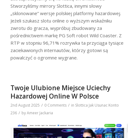
Stworzyliśmy mirrory Slottica, innymi słowy
„sklonowane” wersje polskiej platformy hazardowej.
Jeżeli szukasz slotu online o wyższym wskaźniku
zwrotu do gracza, wypróbuj zbudowany za
pośrednictwem markę PG Soft robot Wild Coaster. Z
RTP w stopniu 96,71% rozrywka ta przyciąga tysiące
zaciekawionych internautów, którzy gotowi są
powalczyć o ogromne wygrane.
Twoje Ulubione Miejsce Uciechy
Hazardowej Online W Polsce
/
/
2nd August 2025
0 Comments
in
Slottica Jak Usunac Konto
/
236
by
Ameer Jackaria