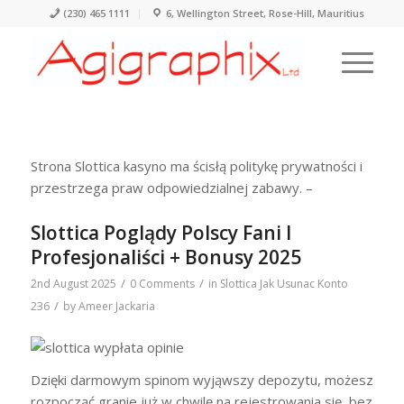
(230) 465 1111
6, Wellington Street, Rose-Hill, Mauritius
Strona Slottica kasyno ma ścisłą politykę prywatności i
przestrzega praw odpowiedzialnej zabawy. –
Slottica Poglądy Polscy Fani I
Profesjonaliści + Bonusy 2025
/
/
2nd August 2025
0 Comments
in
Slottica Jak Usunac Konto
/
236
by
Ameer Jackaria
Dzięki darmowym spinom wyjąwszy depozytu, możesz
rozpocząć granie już w chwilę na rejestrowania się, bez