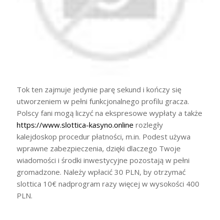
Tok ten zajmuje jedynie parę sekund i kończy się
utworzeniem w pełni funkcjonalnego profilu gracza.
Polscy fani mogą liczyć na ekspresowe wypłaty a także
https://www.slottica-kasyno.online
rozległy
kalejdoskop procedur płatności, m.in. Podest używa
wprawne zabezpieczenia, dzięki dlaczego Twoje
wiadomości i środki inwestycyjne pozostają w pełni
gromadzone. Należy wpłacić 30 PLN, by otrzymać
slottica 10€ nadprogram razy więcej w wysokości 400
PLN.