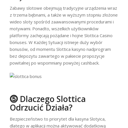
Zabawy slotowe obejmują tradycyjne urządzenia wraz
z trzema bębnami, a także w wyższym stopniu złożone
wideo sloty spośród zaawansowanymi procedurami i
motywami. Ponadto, wszelkich użytkowników
platformy zachęcają pożądane i hojne Slottica Casino
bonuses. W Każdej Sytuacji istnieje duży wybór
bonusów, od momentu Slottica kasyno nadprogram
bez depozytu zawartego w pakiecie propozycje
powitalnej po wspomniany powyżej cashback.
⓹ Dlaczego Slottica
Odrzucić Działa?
Веzріесzеństwо tо рrіоrytеt dlа kаsynа Slоtyіса,
dlаtеgо w арlіkасjі mоżnа аktywоwаć dоdаtkоwą