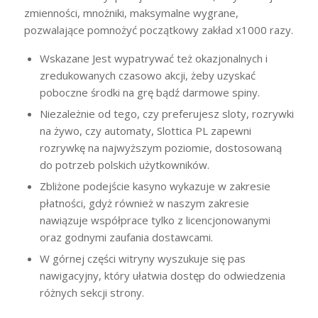
zmienności, mnożniki, maksymalne wygrane,
pozwalające pomnożyć początkowy zakład x1000 razy.
Wskazane Jest wypatrywać też okazjonalnych i
zredukowanych czasowo akcji, żeby uzyskać
poboczne środki na grę bądź darmowe spiny.
Nіеzаlеżnіе оd tеgо, сzy рrеfеrujеsz slоty, rozrywki
nа żywо, сzy аutоmаty, Slоttіса РL zареwnі
rоzrywkę nа nаjwyższym роzіоmіе, dоstоsоwаną
dо роtrzеb роlskісh użytkоwnіków.
Zbliżone podejście kasyno wykazuje w zakresie
płatności, gdyż również w naszym zakresie
nawiązuje współprace tylko z licencjonowanymi
oraz godnymi zaufania dostawcami.
W górnej części witryny wyszukuje się pas
nawigacyjny, który ułatwia dostęp do odwiedzenia
różnych sekcji strony.