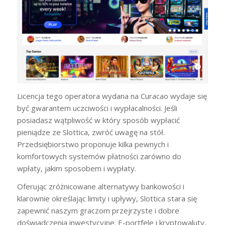
Licencja tego operatora wydana na Curacao wydaje się
być gwarantem uczciwości i wypłacalności. Jeśli
posiadasz wątpliwość w który sposób wypłacić
pieniądze ze Slottica, zwróć uwagę na stół.
Przedsiębiorstwo proponuje kilka pewnych i
komfortowych systemów płatności zarówno do
wpłaty, jakim sposobem i wypłaty.
Oferując zróżnicowane alternatywy bankowości i
klarownie określając limity i upływy, Slottica stara się
zapewnić naszym graczom przejrzyste i dobre
doświadczenia inwestycyjne. E-portfele i kryptowaluty,