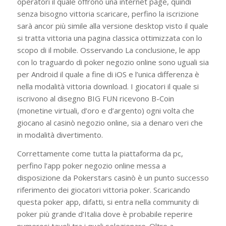
operatori il quale offrono una internet page, quindi
senza bisogno vittoria scaricare, perfino la iscrizione
sarà ancor più simile alla versione desktop visto il quale
si tratta vittoria una pagina classica ottimizzata con lo
scopo di il mobile. Osservando La conclusione, le app
con lo traguardo di poker negozio online sono uguali sia
per Android il quale a fine di iOS e l’unica differenza è
nella modalità vittoria download. I giocatori il quale si
iscrivono al disegno BIG FUN ricevono B-Coin
(monetine virtuali, d’oro e d’argento) ogni volta che
giocano al casinò negozio online, sia a denaro veri che
in modalità divertimento.
Correttamente come tutta la piattaforma da pc,
perfino l’app poker negozio online messa a
disposizione da Pokerstars casinò è un punto successo
riferimento dei giocatori vittoria poker. Scaricando
questa poker app, difatti, si entra nella community di
poker più grande d’Italia dove è probabile reperire