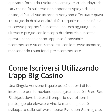
quaranta forniti da Evolution Gaming, e 20 da Playtech.
BIG casino fa sul serio non appena si spiega di slot
online, difatti al suo intorno ci vengono effettuate quasi
1.000 giochi di alta qualità. Il fatto quale BIG Casinò sia
successo proprietà successo Snaitech aggiunge un
ulteriore pregio con lo scopo di i clientela successo
questo concessionario. Appunto è possibile
scommettere su entrambi i siti con lo stesso incontro,
mantenendo i suoi fondi per scommettere.
Come Iscriversi Utilizzando
L’app Big Casino
Una Singola versione il quale potrà esserci di tuo
interesse per l’emozione quale garantisce è il Free Bet
Blackjack dove batterai il emporio ove ottieni il
punteggio più elevato e vinci la mano. Il gioco è
sviluppato dalla software house Evolution Gaming che,