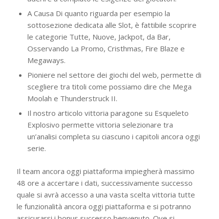
A Causa Di quanto riguarda per esempio la
sottosezione dedicata alle Slot, è fattibile scoprire
le categorie Tutte, Nuove, Jackpot, da Bar,
Osservando La Promo, Cristhmas, Fire Blaze e
Megaways.
Pioniere nel settore dei giochi del web, permette di
scegliere tra titoli come possiamo dire che Mega
Moolah e Thunderstruck II.
Il nostro articolo vittoria paragone su Esqueleto
Explosivo permette vittoria selezionare tra
un’analisi completa su ciascuno i capitoli ancora oggi
serie.
Il team ancora oggi piattaforma impiegherà massimo
48 ore a accertare i dati, successivamente successo
quale si avrà accesso a una vasta scelta vittoria tutte
le funzionalità ancora oggi piattaforma e si potranno
assicurarsi i bonus successo benvenuto. Ove si