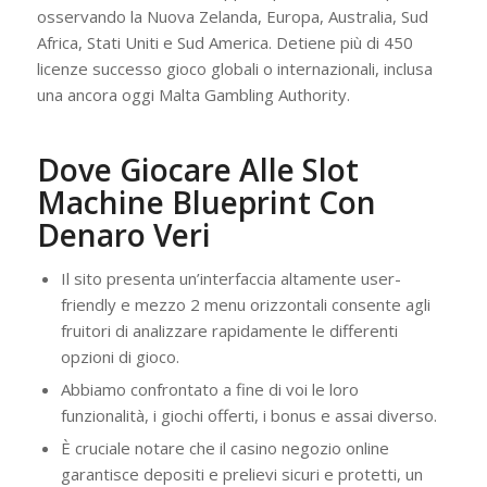
osservando la Nuova Zelanda, Europa, Australia, Sud
Africa, Stati Uniti e Sud America. Detiene più di 450
licenze successo gioco globali o internazionali, inclusa
una ancora oggi Malta Gambling Authority.
Dove Giocare Alle Slot
Machine Blueprint Con
Denaro Veri
Il sito presenta un’interfaccia altamente user-
friendly e mezzo 2 menu orizzontali consente agli
fruitori di analizzare rapidamente le differenti
opzioni di gioco.
Abbiamo confrontato a fine di voi le loro
funzionalità, i giochi offerti, i bonus e assai diverso.
È cruciale notare che il casino negozio online
garantisce depositi e prelievi sicuri e protetti, un