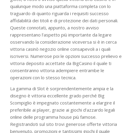
qualunque modo una piattaforma completa con lo
traguardo di quanto riguarda i requisiti successo
affidabilità dei titoli e di protezione dei dati personali.
Queste connotati, appunto, a nostro avviso
rappresentano l’aspetto più importante da legare
osservando la considerazione viceversa si è in cerca
vittoria casinò negozio online consapevoli a i quali
iscriversi. Numerose poi le opzioni successo prelievo e
vittoria deposito accettate da BigCasino il quale ti
consentiranno vittoria adempiere entrambe le
operazioni con lo stesso tecnica.
La gamma di Slot è sorprendentemente ampia e la
disegno è vittoria eccellente grado perché Big
Scompiglio è impegnato costantemente a elargire il
preferibile ai player, grazie ai giochi d’azzardo legali
online delle programma house più famose.
Registrandoti sul sito trovi generose offerte vittoria
benvenuto, promozioni e tantissimi giochi il quale