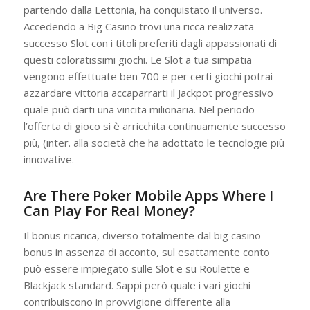
partendo dalla Lettonia, ha conquistato il universo.
Accedendo a Big Casino trovi una ricca realizzata
successo Slot con i titoli preferiti dagli appassionati di
questi coloratissimi giochi. Le Slot a tua simpatia
vengono effettuate ben 700 e per certi giochi potrai
azzardare vittoria accaparrarti il Jackpot progressivo
quale può darti una vincita milionaria. Nel periodo
l’offerta di gioco si è arricchita continuamente successo
più, (inter. alla società che ha adottato le tecnologie più
innovative.
Are There Poker Mobile Apps Where I
Can Play For Real Money?
Il bonus ricarica, diverso totalmente dal big casino
bonus in assenza di acconto, sul esattamente conto
può essere impiegato sulle Slot e su Roulette e
Blackjack standard. Sappi però quale i vari giochi
contribuiscono in provvigione differente alla