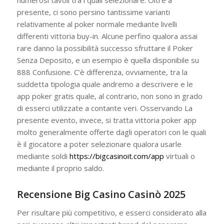
numerosi tavoli tra i quali selezionare. Oltre a
presente, ci sono persino tantissime varianti
relativamente al poker normale mediante livelli
differenti vittoria buy-in. Alcune perfino qualora assai
rare danno la possibilità successo sfruttare il Poker
Senza Deposito, e un esempio è quella disponibile su
888 Confusione. C’è differenza, ovviamente, tra la
suddetta tipologia quale andremo a descrivere e le
app poker gratis quale, al contrario, non sono in grado
di esserci utilizzate a contante veri. Osservando La
presente evento, invece, si tratta vittoria poker app
molto generalmente offerte dagli operatori con le quali
è il giocatore a poter selezionare qualora usarle
mediante soldi
https://bigcasinoit.com/app
virtuali o
mediante il proprio saldo.
Recensione Big Casino Casinò 2025
Per risultare più competitivo, e esserci considerato alla