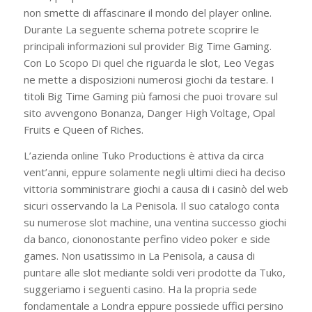
non smette di affascinare il mondo del player online.
Durante La seguente schema potrete scoprire le
principali informazioni sul provider Big Time Gaming.
Con Lo Scopo Di quel che riguarda le slot, Leo Vegas
ne mette a disposizioni numerosi giochi da testare. I
titoli Big Time Gaming più famosi che puoi trovare sul
sito avvengono Bonanza, Danger High Voltage, Opal
Fruits e Queen of Riches.
L’azienda online Tuko Productions è attiva da circa
vent’anni, eppure solamente negli ultimi dieci ha deciso
vittoria somministrare giochi a causa di i casinò del web
sicuri osservando la La Penisola. Il suo catalogo conta
su numerose slot machine, una ventina successo giochi
da banco, ciononostante perfino video poker e side
games. Non usatissimo in La Penisola, a causa di
puntare alle slot mediante soldi veri prodotte da Tuko,
suggeriamo i seguenti casino. Ha la propria sede
fondamentale a Londra eppure possiede uffici persino