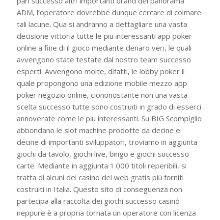
pari successo altri importanti brand del panorama
ADM, l’operatore dovrebbe dunque cercare di colmare
tali lacune. Qua si andranno a dettagliare una vasta
decisione vittoria tutte le piu interessanti app poker
online a fine di il gioco mediante denaro veri, le quali
avvengono state testate dal nostro team successo
esperti. Avvengono molte, difatti, le lobby poker il
quale propongono una edizione mobile mezzo app
poker negozio online, ciononostante non una vasta
scelta successo tutte sono costruiti in grado di esserci
annoverate come le piu interessanti. Su BIG Scompiglio
abbondano le slot machine prodotte da decine e
decine di importanti sviluppatori, troviamo in aggiunta
giochi da tavolo, giochi live, bingo e giochi successo
carte. Mediante in aggiunta 1.000 titoli reperibili, si
tratta di alcuni dei casino del web gratis più forniti
costruiti in Italia. Questo sito di conseguenza non
partecipa alla raccolta dei giochi successo casinò
neppure è a propria tornata un operatore con licenza