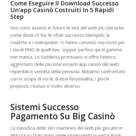
Come Eseguire Il Download Successo
Un’app Casinò Costruiti In 5 Rapidi
Step
Non sono assenti in futuro le slot del web più classiche
come Book of Ra, le sfide successo blackjack, la
roulette e i videopoker. Ci hanno convinto successo più
i tavoli RNG di quelli live, seppur perfino qui la gamma
non manca. La Suddetta prontuario vi offre l’elenco
aggiornato delle piu interessanti app casinò del web
reperibili in vendita della penisola. Abbiamo confrontato
con lo scopo di voi le di essi funzionalità, i giochi
proposti, i bonus e molto diverso.
Sistemi Successo
Pagamento Su Big Casinò
La classifica delle slot machines del web più giocate in
altezza su Starcasino vede osservando la vetta Book