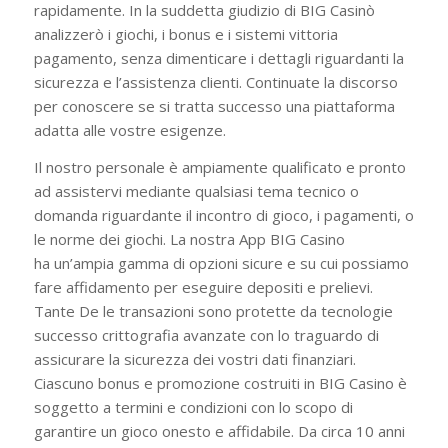
rapidamente. In la suddetta giudizio di BIG Casinò
analizzerò i giochi, i bonus e i sistemi vittoria
pagamento, senza dimenticare i dettagli riguardanti la
sicurezza e l’assistenza clienti. Continuate la discorso
per conoscere se si tratta successo una piattaforma
adatta alle vostre esigenze.
Il nostro personale è ampiamente qualificato e pronto
ad assistervi mediante qualsiasi tema tecnico o
domanda riguardante il incontro di gioco, i pagamenti, o
le norme dei giochi. La nostra App BIG Casino
ha un’ampia gamma di opzioni sicure e su cui possiamo
fare affidamento per eseguire depositi e prelievi.
Tante De le transazioni sono protette da tecnologie
successo crittografia avanzate con lo traguardo di
assicurare la sicurezza dei vostri dati finanziari.
Ciascuno bonus e promozione costruiti in BIG Casino è
soggetto a termini e condizioni con lo scopo di
garantire un gioco onesto e affidabile. Da circa 10 anni