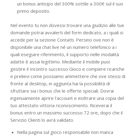
un bonus anticipo del 300% sottile a 300€ sul il suo
primo deposito.
Nel evento tu non dovessi trovare una giudizio alle tue
domande potrai avvalerti del form dedicato, a i quali si
accede per la sezione Contatti. Persino ove non è
disponibile una chat live né un numero telefonico a i
quali eseguire riferimento, il supporto nelle modalità
adatte è assai legittimo. Mediante il mobile puoi
gestire il Incontro successo Gioco e compiere ricariche
e prelievi come possiamo ammettere che ove stessi di
fronte al desktop, in aggiunta hai la possibilità di
sfruttare sia i bonus che le offerte speciali. Dovrai
ingenuamente aprire l’account e inoltrare una copia del
tuo attestato vittoria riconoscimento. Riceverai il
bonus entro un massimo successo 72 ore, dopo che il
Servizio Clienti lo avrà validato.
Nella pagina sul gioco responsabile non manca