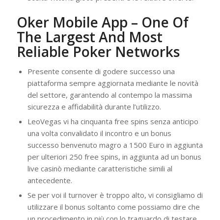
Oker Mobile App – One Of
The Largest And Most
Reliable Poker Networks
Presente consente di godere successo una
piattaforma sempre aggiornata mediante le novità
del settore, garantendo al contempo la massima
sicurezza e affidabilità durante l’utilizzo.
LeoVegas vi ha cinquanta free spins senza anticipo
una volta convalidato il incontro e un bonus
successo benvenuto magro a 1500 Euro in aggiunta
per ulteriori 250 free spins, in aggiunta ad un bonus
live casinò mediante caratteristiche simili al
antecedente.
Se per voi il turnover è troppo alto, vi consigliamo di
utilizzare il bonus soltanto come possiamo dire che
un procedimento in più con lo traguardo di testare