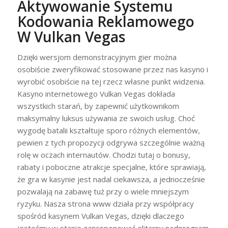
Aktywowanie Systemu
Kodowania Reklamowego
W Vulkan Vegas
Dzięki wersjom demonstracyjnym gier można
osobiście zweryfikować stosowane przez nas kasyno i
wyrobić osobiście na tej rzecz własne punkt widzenia.
Kasyno internetowego Vulkan Vegas dokłada
wszystkich starań, by zapewnić użytkownikom
maksymalny luksus używania ze swoich usług. Choć
wygodę batalii kształtuje sporo różnych elementów,
pewien z tych propozycji odgrywa szczególnie ważną
rolę w oczach internautów. Chodzi tutaj o bonusy,
rabaty i poboczne atrakcje specjalne, które sprawiają,
że gra w kasynie jest nadal ciekawsza, a jednocześnie
pozwalają na zabawę tuż przy o wiele mniejszym
ryzyku. Nasza strona www działa przy współpracy
spośród kasynem Vulkan Vegas, dzięki dlaczego
jesteśmy w stanie zaproponować elitarny nadprogram,