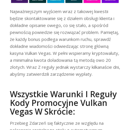
Najważniejszym wyjściem wraz z takowej kwestii
będzie skontaktowanie się z działem obsługi klienta i
dokładne opisanie owego, co się stało, a spośród
pewnością powiedzie się rozwiązać problem. Pamiętaj,
że każdy bonus podlega warunkom ruchu, sprawdź
dokładne wiadomości odwiedzając stronę główną
kasyna Vulkan Vegas. W pełni wspieramy kryptowaluty,
a minimalna kwota doładowania tą metodą owo 20
złotych. Wraz Z reguły jednak wystarczy kilkanaście dni,
abyśmy zatwierdzili zarządzenie wypłaty.
Wszystkie Warunki I Reguły
Kody Promocyjne Vulkan
Vegas W Skrócie:
Przebieg Zdarzeń się faktycznie ze względu na
połączenie rzetelnego stołu z automatycznym