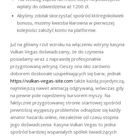
wpłaty do odwiedzenia aż 1200 zł.
Abyśmy zdołali skorzystać spośród któregokolwiek
bonusu, musimy kwestia klarowna w pierwszej
kolejności założyć konto na platformie.
Już na główny rzut wzroku na włączeniu witryny kasyna
Vulkan Vegas doświadczamy, że do czynienia
posiadamy wraz z naprawdę profesjonalnie
przygotowaną witryną. Cieszy ona oko zarówno
doborem doskonale uzupełniających się barw, jednak
https://vulkan-vegas-site.com
także każdą pojedynczą,
najmniejszą nawet animacją odgrywaną, wówczas gdy
na pewne pole najedziemy kursorem myszy. Na
faktycznie przygotowanej stronie startowej spośród
pewnością wyjąwszy problemów odnajdzie się każdy
amator hazardu online, niezależnie od czasu stopnia
jego doświadczenia. Kasyna Vulkan Vegas to jedna
spośród bardziej wspaniałych spółek świadczących