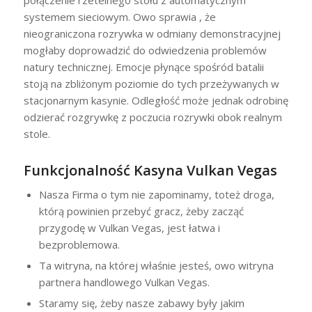
systemem sieciowym. Owo sprawia , że
nieograniczona rozrywka w odmiany demonstracyjnej
mogłaby doprowadzić do odwiedzenia problemów
natury technicznej. Emocje płynące spośród batalii
stoją na zbliżonym poziomie do tych przeżywanych w
stacjonarnym kasynie. Odległość może jednak odrobinę
odzierać rozgrywkę z poczucia rozrywki obok realnym
stole.
Funkcjonalność Kasyna Vulkan Vegas
Nasza Firma o tym nie zapominamy, toteż droga,
którą powinien przebyć gracz, żeby zacząć
przygodę w Vulkan Vegas, jest łatwa i
bezproblemowa.
Ta witryna, na której właśnie jesteś, owo witryna
partnera handlowego Vulkan Vegas.
Staramy się, żeby nasze zabawy były jakim