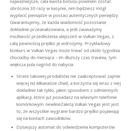
najważniejsze, cała kwota bonusu powinien zostać
obrócona 30 razy w kasynie, nim będziesz mógł
wypłacić pieniądze w postaci autentycznych pieniędzy.
Gwarantujemy, że każda wiadomość pozostanie
dokładnie przeanalizowana, a jeśli zauważymy
możliwość przedłożenia ulepszeń w Vulkan Vegas, z
całą pewnością prędko je wdrożymy. Przykładowy
konkurs w Vulkan Vegas może trwać od około tygodnia
chociażby do miesiąca – im dłuższy czas trwania, tym
większa pula nagród do nabycia.
Strate takowej produktów nie zaakceptować zajmie
więcej niż kilkanaście chwil, a korzysta się wraz z niej
dokładnie tak tyklo, jakim sposobem z odmiennych
aplikacji, które już posiadasz na własnym telefonie
komórkowym. newlineZaletą Vulkan Vegas jest jest
to, że wszystkie wygrane bardzo prędko pojawiają
się na kontach zawodników.
Dzisiejszy automat do odwiedzenia komputerów