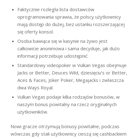
Faktycznie rozległa lista dostawców
oprogramowania sprawia, że polscy użytkownicy
mają dostęp do dużej, bez ustanku rozszerzającej
się oferty konsol.
Osoba bawiąca się w kasynie na żywo jest
całkowicie anonimowa i sama decyduje, jak dużo
informacji potrzebuje udostępnić.
Standardowy videopoker w Vulkan Vegas obejmuje
Jacks or Better, Deuces Wild, dziesięciu’s or Better,
Aces & Faces, Joker Poker, Megajacks i zwłaszcza
dwa Ways Royal.
Vulkan Vegas podaje kilka rodzajów bonusów, w
naszym bonus powitalny na rzecz oryginalnych
użytkowników.
Nowi gracze otrzymują bonusy powitalne, podczas
wówczas gdy stali użytkownicy cieszą się cashbackiem