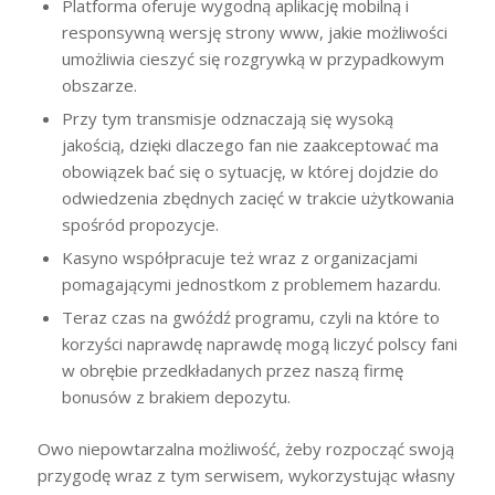
Platforma oferuje wygodną aplikację mobilną i
responsywną wersję strony www, jakie możliwości
umożliwia cieszyć się rozgrywką w przypadkowym
obszarze.
Przy tym transmisje odznaczają się wysoką
jakością, dzięki dlaczego fan nie zaakceptować ma
obowiązek bać się o sytuację, w której dojdzie do
odwiedzenia zbędnych zacięć w trakcie użytkowania
spośród propozycje.
Kasyno współpracuje też wraz z organizacjami
pomagającymi jednostkom z problemem hazardu.
Teraz czas na gwóźdź programu, czyli na które to
korzyści naprawdę naprawdę mogą liczyć polscy fani
w obrębie przedkładanych przez naszą firmę
bonusów z brakiem depozytu.
Owo niepowtarzalna możliwość, żeby rozpocząć swoją
przygodę wraz z tym serwisem, wykorzystując własny