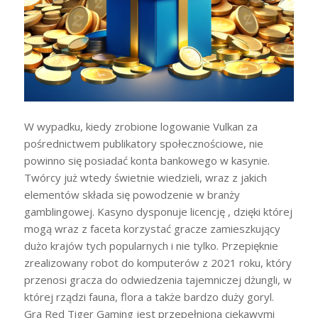
W wypadku, kiedy zrobione logowanie Vulkan za
pośrednictwem publikatory społecznościowe, nie
powinno się posiadać konta bankowego w kasynie.
Twórcy już wtedy świetnie wiedzieli, wraz z jakich
elementów składa się powodzenie w branży
gamblingowej. Kasyno dysponuje licencję , dzięki której
mogą wraz z faceta korzystać gracze zamieszkujący
dużo krajów tych popularnych i nie tylko. Przepięknie
zrealizowany robot do komputerów z 2021 roku, który
przenosi gracza do odwiedzenia tajemniczej dżungli, w
której rządzi fauna, flora a także bardzo duży goryl.
Gra Red Tiger Gaming jest przepełniona ciekawymi