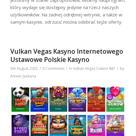
który wydaje się dostępny jedynie na rzecz naszych
użytkowników. Na żadnej odrębnej witrynie, a także w
samym kasynie, odrzucić można odebrać tejże oferty.
Vulkan Vegas Kasyno Internetowego ️
Ustawowe Polskie Kasyno
/
/
/
5th August 2025
0 Comments
in
Vulkan Vegas Casino 887
by
Ameer Jackaria