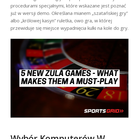
procedurami specjalnymi, które wskazane jest poznać
już w wersji demo. Określana mianem „szatańskiej gry”
albo „królowej kasyn” ruletka, owo gra, w której
przewiduje się miejsce wypadnięcia kulki na kole do gry.
Wybór Komputerów W