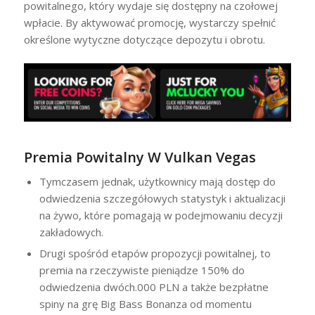
powitalnego, który wydaje się dostępny na czołowej
wpłacie. By aktywować promocję, wystarczy spełnić
określone wytyczne dotyczące depozytu i obrotu.
Premia Powitalny W Vulkan Vegas
Tymczasem jednak, użytkownicy mają dostęp do
odwiedzenia szczegółowych statystyk i aktualizacji
na żywo, które pomagają w podejmowaniu decyzji
zakładowych.
Drugi spośród etapów propozycji powitalnej, to
premia na rzeczywiste pieniądze 150% do
odwiedzenia dwóch.000 PLN a także bezpłatne
spiny na grę Big Bass Bonanza od momentu