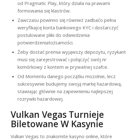
od Pragmatic Play, który działa na prawami
formowania się klastrów.
Zawczasu powinno się również zadbaćo pełna
weryfikajcę konta bankowego KYC i dostarczyć
postulowane pliki do odwiedzenia
potwierdzeniatożsamości.
Żeby dostać premia wyjąwszy depozytu, ryzykant
musi się zarejestrować i połączyć swój nr
komórkowy z kontem w prywatnej szafce.
Od Momentu danego początku mozolnie, lecz
sukcesywnie budujemy swoją markę hazardową,
stawiając głównie na zapewnieniu najlepszej
rozrywki hazardowej.
Vulkan Vegas Turnieje
Biletowane W Kasynie
Vulkan Vegas to znakomite kasyno online, które