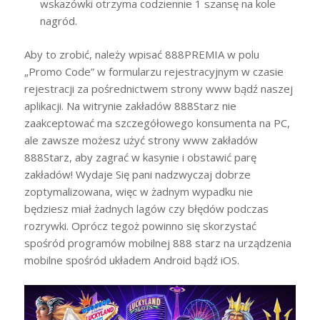
wskazówki otrzyma codziennie 1 szansę na kole
nagród.
Aby to zrobić, należy wpisać 888PREMIA w polu
„Promo Code” w formularzu rejestracyjnym w czasie
rejestracji za pośrednictwem strony www bądź naszej
aplikacji. Na witrynie zakładów 888Starz nie
zaakceptować ma szczegółowego konsumenta na PC,
ale zawsze możesz użyć strony www zakładów
888Starz, aby zagrać w kasynie i obstawić parę
zakładów! Wydaje Się pani nadzwyczaj dobrze
zoptymalizowana, więc w żadnym wypadku nie
będziesz miał żadnych lagów czy błędów podczas
rozrywki. Oprócz tegoż powinno się skorzystać
spośród programów mobilnej 888 starz na urządzenia
mobilne spośród układem Android bądź iOS.