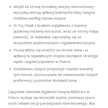
Wejdź na stronę formalnej witryny internetowej i
wyszukaj wersję aplikacji bukmacherskiej i kasyna
mobilnej według nazwie kasyna.
W Tej Chwili z brakiem wątpliwości o barierę
językową możemy korzystać, wraz ze strony mając
pewność, że dokładnie zapoznamy się ze
wszystkimi wiadomościami i regulaminami kasyna.
Postaraliśmy się umieścić na stronie www i w
aplikacji w największym stopniu dostępne strategie
wpłat i wypłat popularne w Polsce.
Dodatkowo, kasyno proponuje również warianty
tych konsol, dostosowane do odwiedzenia różnych
preferencji i poziomów doświadczenia.
Zapytanie odnośnie legalności kasyna 888Starz w
Polsce wydaje się niezwykle ważne, ponieważ sporo
osób ciekawi się grą w kasynach internetowego. Aby