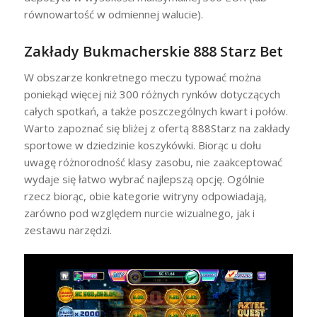
równowartość w odmiennej walucie).
Zakłady Bukmacherskie 888 Starz Bet
W obszarze konkretnego meczu typować można
poniekąd więcej niż 300 różnych rynków dotyczących
całych spotkań, a także poszczególnych kwart i połów.
Warto zapoznać się bliżej z ofertą 888Starz na zakłady
sportowe w dziedzinie koszykówki. Biorąc u dołu
uwagę różnorodność klasy zasobu, nie zaakceptować
wydaje się łatwo wybrać najlepszą opcję. Ogólnie
rzecz biorąc, obie kategorie witryny odpowiadają,
zarówno pod względem nurcie wizualnego, jak i
zestawu narzędzi.