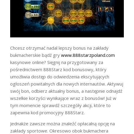
Chcesz otrzymać nadal lepszy bonus na zakłady
bukmacherskie bądź gry
www.888starzpoland.com
kasynowe online? Sięgnij na przygotowany za
pośrednictwem 888Starz kod bonusowy, który
umożliwia dostęp do odwiedzenia ekscytujących
ogłoszeń powitalnych dla nowych internautów. Aktywuj
swój bon, odbierz aktualny bonus, a następnie odnajdź
wszelkie korzyści wynikające wraz z bonusów! Już w
tym momencie sprawdź szczegóły akcji, które to
zapewnia kod promocyjny 888Starz.
Jednakże zawsze można znaleźć opłacalną opcję na
zakłady sportowe. Okresowo obok bukmachera