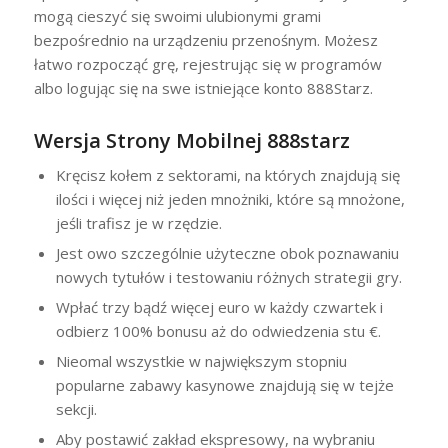
mogą cieszyć się swoimi ulubionymi grami
bezpośrednio na urządzeniu przenośnym. Możesz
łatwo rozpocząć grę, rejestrując się w programów
albo logując się na swe istniejące konto 888Starz.
Wersja Strony Mobilnej 888starz
Kręcisz kołem z sektorami, na których znajdują się
ilości i więcej niż jeden mnożniki, które są mnożone,
jeśli trafisz je w rzędzie.
Jest owo szczególnie użyteczne obok poznawaniu
nowych tytułów i testowaniu różnych strategii gry.
Wpłać trzy bądź więcej euro w każdy czwartek i
odbierz 100% bonusu aż do odwiedzenia stu €.
Nieomal wszystkie w największym stopniu
popularne zabawy kasynowe znajdują się w tejże
sekcji.
Aby postawić zakład ekspresowy, na wybraniu