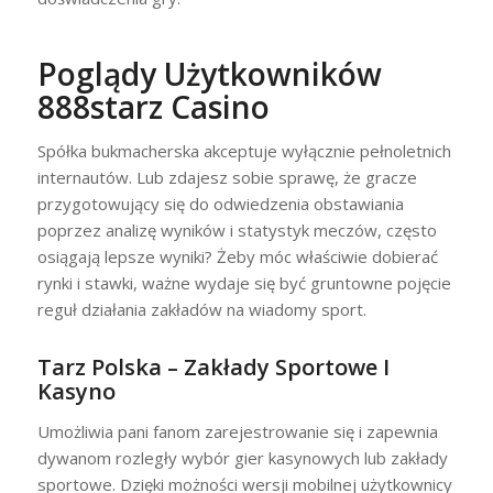
Poglądy Użytkowników
888starz Casino
Spółka bukmacherska akceptuje wyłącznie pełnoletnich
internautów. Lub zdajesz sobie sprawę, że gracze
przygotowujący się do odwiedzenia obstawiania
poprzez analizę wyników i statystyk meczów, często
osiągają lepsze wyniki? Żeby móc właściwie dobierać
rynki i stawki, ważne wydaje się być gruntowne pojęcie
reguł działania zakładów na wiadomy sport.
Tarz Polska – Zakłady Sportowe I
Kasyno
Umożliwia pani fanom zarejestrowanie się i zapewnia
dywanom rozległy wybór gier kasynowych lub zakłady
sportowe. Dzięki możności wersji mobilnej użytkownicy