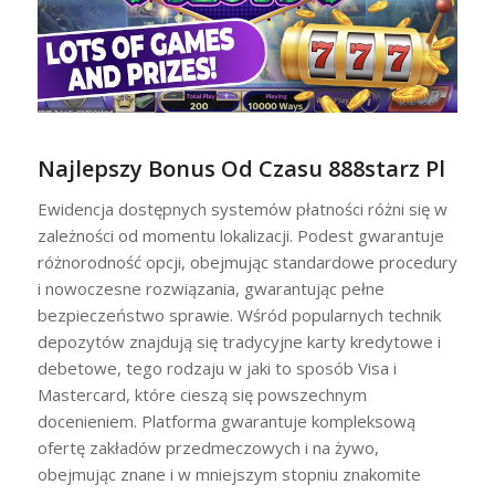
Najlepszy Bonus Od Czasu 888starz Pl
Ewidencja dostępnych systemów płatności różni się w
zależności od momentu lokalizacji. Podest gwarantuje
różnorodność opcji, obejmując standardowe procedury
i nowoczesne rozwiązania, gwarantując pełne
bezpieczeństwo sprawie. Wśród popularnych technik
depozytów znajdują się tradycyjne karty kredytowe i
debetowe, tego rodzaju w jaki to sposób Visa i
Mastercard, które cieszą się powszechnym
docenieniem. Platforma gwarantuje kompleksową
ofertę zakładów przedmeczowych i na żywo,
obejmując znane i w mniejszym stopniu znakomite