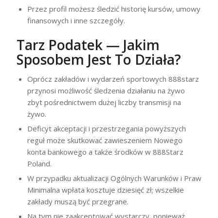
Przez profil możesz śledzić historię kursów, umowy
finansowych i inne szczegóły.
Tarz Podatek — Jakim
Sposobem Jest To Działa?
Oprócz zakładów i wydarzeń sportowych 888starz
przynosi możliwość śledzenia działaniu na żywo
zbyt pośrednictwem dużej liczby transmisji na
żywo.
Deficyt akceptacji i przestrzegania powyższych
reguł może skutkować zawieszeniem Nowego
konta bankowego a także środków w 888Starz
Poland.
W przypadku aktualizacji Ogólnych Warunków i Praw
Minimalna wpłata kosztuje dziesięć zł; wszelkie
zakłady muszą być przegrane.
Na tym nie zaakceptować wystarczy, ponieważ