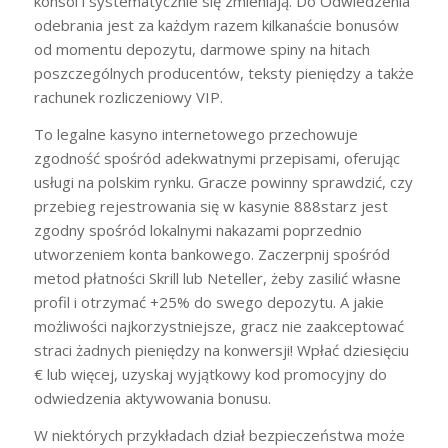
konsol i systematycznie się zmieniają. Do Odwiedzenia
odebrania jest za każdym razem kilkanaście bonusów
od momentu depozytu, darmowe spiny na hitach
poszczególnych producentów, teksty pieniędzy a także
rachunek rozliczeniowy VIP.
To legalne kasyno internetowego przechowuje
zgodność spośród adekwatnymi przepisami, oferując
usługi na polskim rynku. Gracze powinny sprawdzić, czy
przebieg rejestrowania się w kasynie 888starz jest
zgodny spośród lokalnymi nakazami poprzednio
utworzeniem konta bankowego. Zaczerpnij spośród
metod płatności Skrill lub Neteller, żeby zasilić własne
profil i otrzymać +25% do swego depozytu. A jakie
możliwości najkorzystniejsze, gracz nie zaakceptować
straci żadnych pieniędzy na konwersji! Wpłać dziesięciu
€ lub więcej, uzyskaj wyjątkowy kod promocyjny do
odwiedzenia aktywowania bonusu.
W niektórych przykładach dział bezpieczeństwa może