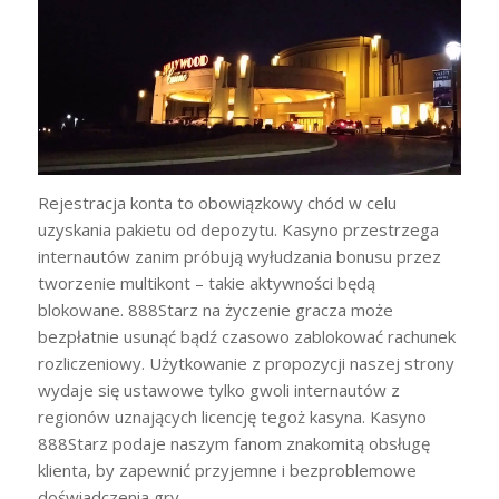
Rejestracja konta to obowiązkowy chód w celu
uzyskania pakietu od depozytu. Kasyno przestrzega
internautów zanim próbują wyłudzania bonusu przez
tworzenie multikont – takie aktywności będą
blokowane. 888Starz na życzenie gracza może
bezpłatnie usunąć bądź czasowo zablokować rachunek
rozliczeniowy. Użytkowanie z propozycji naszej strony
wydaje się ustawowe tylko gwoli internautów z
regionów uznających licencję tegoż kasyna. Kasyno
888Starz podaje naszym fanom znakomitą obsługę
klienta, by zapewnić przyjemne i bezproblemowe
doświadczenia gry.