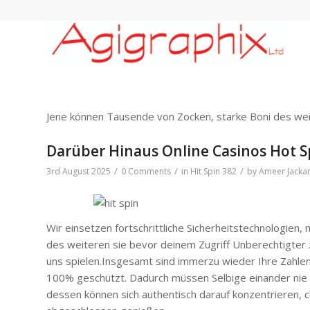
Jene können Tausende von Zocken, starke Boni des wei
Darüber Hinaus Online Casinos Hot S
/
/
/
3rd August 2025
0 Comments
in
Hit Spin 382
by
Ameer Jackar
Wir einsetzen fortschrittliche Sicherheitstechnologien,
des weiteren sie bevor deinem Zugriff Unberechtigter 
uns spielen.Insgesamt sind immerzu wieder Ihre Zahle
100% geschützt. Dadurch müssen Selbige einander nie S
dessen können sich authentisch darauf konzentrieren, 