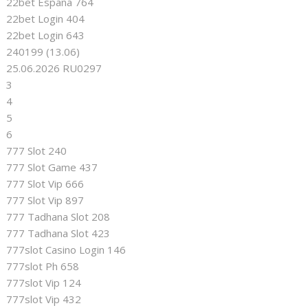
22bet Espana 764
22bet Login 404
22bet Login 643
240199 (13.06)
25.06.2026 RU0297
3
4
5
6
777 Slot 240
777 Slot Game 437
777 Slot Vip 666
777 Slot Vip 897
777 Tadhana Slot 208
777 Tadhana Slot 423
777slot Casino Login 146
777slot Ph 658
777slot Vip 124
777slot Vip 432