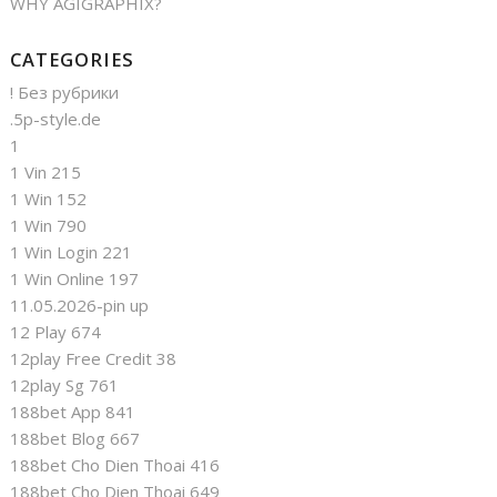
WHY AGIGRAPHIX?
CATEGORIES
! Без рубрики
.5p-style.de
1
1 Vin 215
1 Win 152
1 Win 790
1 Win Login 221
1 Win Online 197
11.05.2026-pin up
12 Play 674
12play Free Credit 38
12play Sg 761
188bet App 841
188bet Blog 667
188bet Cho Dien Thoai 416
188bet Cho Dien Thoai 649