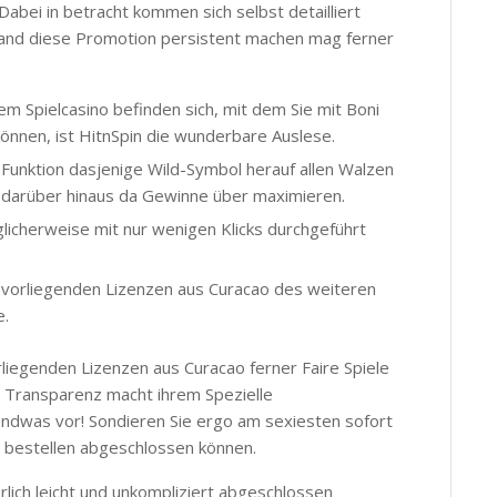
abei in betracht kommen sich selbst detailliert
nhand diese Promotion persistent machen mag ferner
m Spielcasino befinden sich, mit dem Sie mit Boni
können, ist HitnSpin die wunderbare Auslese.
e Funktion dasjenige Wild-Symbol herauf allen Walzen
t darüber hinaus da Gewinne über maximieren.
icherweise mit nur wenigen Klicks durchgeführt
 vorliegenden Lizenzen aus Curacao des weiteren
e.
liegenden Lizenzen aus Curacao ferner Faire Spiele
 Transparenz macht ihrem Spezielle
ndwas vor! Sondieren Sie ergo am sexiesten sofort
os bestellen abgeschlossen können.
rlich leicht und unkompliziert abgeschlossen