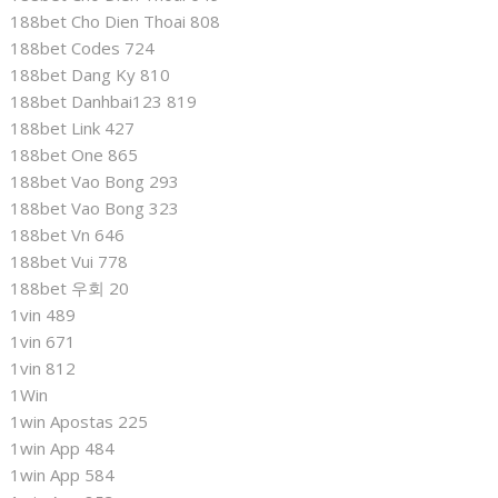
188bet Cho Dien Thoai 808
188bet Codes 724
188bet Dang Ky 810
188bet Danhbai123 819
188bet Link 427
188bet One 865
188bet Vao Bong 293
188bet Vao Bong 323
188bet Vn 646
188bet Vui 778
188bet 우회 20
1vin 489
1vin 671
1vin 812
1Win
1win Apostas 225
1win App 484
1win App 584