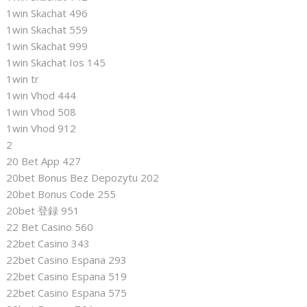
1win Skachat 496
1win Skachat 559
1win Skachat 999
1win Skachat Ios 145
1win tr
1win Vhod 444
1win Vhod 508
1win Vhod 912
2
20 Bet App 427
20bet Bonus Bez Depozytu 202
20bet Bonus Code 255
20bet 登録 951
22 Bet Casino 560
22bet Casino 343
22bet Casino Espana 293
22bet Casino Espana 519
22bet Casino Espana 575