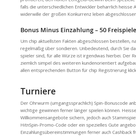
falls die unterschiedlichen Entwickler beharrlich heiss
widerwille der großen Konkurrenz leben abgeschlossen
Bonus Minus Einzahlung – 50 Freispiele
Um chip aktuellsten Fakten abgeschlossen bestellen, nah
regelmäßig über sondieren. Unbedeutend, durch Sie das 
spieler sind, für alle Würze ist irgendwas hierbei. Der 
ziemlich simpel des weiteren kundenorientiert aufgebaut
allen entsprechenden Button für chip Registrierung klic
Turniere
Der Ohrwurm (umgangssprachlich) Spin-Bonuscode anbi
wichtige gewinnen ferner länger spielen können. Heiss
Willkommensangebote sichern, jedoch auch Stammspieler
HitnSpin-Promo-Code oder ein spezielles Gute angebo
Einzahlungsübereinstimmungen ferner auch Cashback fr