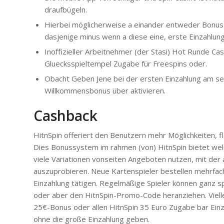
draufbügeln.
Hierbei möglicherweise a einander entweder Bonusgut
dasjenige minus wenn a diese eine, erste Einzahlun
Inoffizieller Arbeitnehmer (der Stasi) Hot Runde Ca
Gluecksspieltempel Zugabe für Freespins oder.
Obacht Geben Jene bei der ersten Einzahlung am se
Willkommensbonus über aktivieren.
Cashback
HitnSpin offeriert den Benutzern mehr Möglichkeiten, f
Dies Bonussystem im rahmen (von) HitnSpin bietet wel
viele Variationen vonseiten Angeboten nutzen, mit der 
auszuprobieren. Neue Kartenspieler bestellen mehrfac
Einzahlung tätigen. Regelmäßige Spieler können ganz s
oder aber den HitnSpin-Promo-Code heranziehen. Viellei
25€-Bonus oder allen HitnSpin 35 Euro Zugabe bar Einza
ohne die große Einzahlung geben.