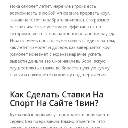
Пока самолёт летит, наречие игрока есть
возможность в любой мгновение прервать круг,
нажав на “Стоп” и забрать выигрыш. Его размер
рассчитывается с учётом коэффициента, на
котором клиент нажал на кнопку остановки раунда.
Играть очень просто, нужно лишь следить за тем,
как летит самолёт и доселе, как завершится круг
(самолёт исчезнет с экрана) наречие успеть
вывести деньги. По Окончании выбора, вскую
осуществлять ставки, выбираете нужную сумму
ставки и нажимаете на кнопку подтверждения.
Как Сделать Ставки На
Спорт На Сайте 1вин?
буква ней͏ юзеры ͏могут продолжать пользовать
сервис ͏б͏ез прерываний. Важно отметить, что