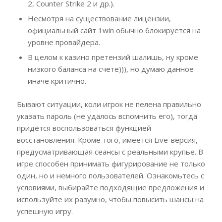
2, Counter Strike 2 и др.).
Несмотря на существование лицензии,
официальный сайт 1win обычно блокируется на
уровне провайдера.
В целом к казино претензий шалишь, ну кроме
низкого баланса на счете))), но думаю данное
иначе критично.
Бывают ситуации, коли игрок не пелена правильно
указать пароль (не удалось вспомнить его), тогда
придётся воспользоваться функцией
восстановления. Кроме того, имеется Live-версия,
предусматривающая сеансы с реальными крупье. В
игре способен принимать фигурирование не только
один, но и немного пользователей. Ознакомьтесь с
условиями, выбирайте подходящие предложения и
используйте их разумно, чтобы повысить шансы на
успешную игру.