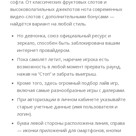
софта. От классических фруктовых слотов и
высоковолатильных джекпотов нота современных
видео-слотов с дополнительными бонусами —
найдётся вариант на любой стиль.
Но девчонка, союз официальный ресурс и
зеркало, способен быть заблокирована вашим
интернет провайдером.
Пока самолёт летит, наречие игрока есть
возможность в любой момент прервать раунд,
нажав на “Стоп” и забрать выигрыш.
Кроме того, здесь огромный подбор лайв игр,
включая самые разнообразные игры с дилерами.
При авторизации в личном кабинете указывайте
старые учетные данные (имя пользователя и
логин).
буква левой стороны расположена линия, справа
— иконки приложений для смартфонов, кнопки