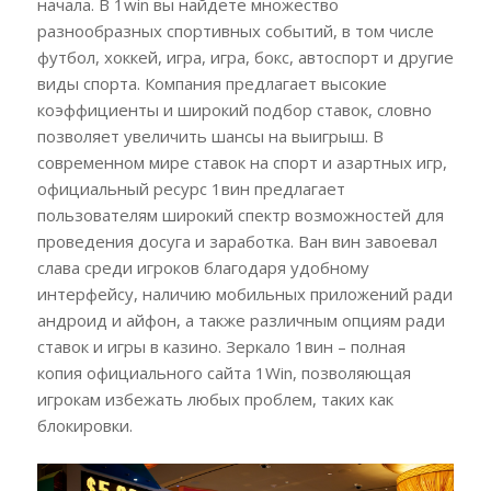
начала. В 1win вы найдете множество
разнообразных спортивных событий, в том числе
футбол, хоккей, игра, игра, бокс, автоспорт и другие
виды спорта. Компания предлагает высокие
коэффициенты и широкий подбор ставок, словно
позволяет увеличить шансы на выигрыш. В
современном мире ставок на спорт и азартных игр,
официальный ресурс 1вин предлагает
пользователям широкий спектр возможностей для
проведения досуга и заработка. Ван вин завоевал
слава среди игроков благодаря удобному
интерфейсу, наличию мобильных приложений ради
андроид и айфон, а также различным опциям ради
ставок и игры в казино. Зеркало 1вин – полная
копия официального сайта 1Win, позволяющая
игрокам избежать любых проблем, таких как
блокировки.