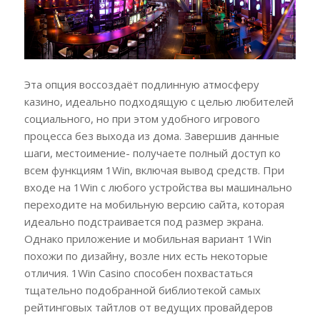
Эта опция воссоздаёт подлинную атмосферу
казино, идеально подходящую с целью любителей
социального, но при этом удобного игрового
процесса без выхода из дома. Завершив данные
шаги, местоимение- получаете полный доступ ко
всем функциям 1Win, включая вывод средств. При
входе на 1Win с любого устройства вы машинально
переходите на мобильную версию сайта, которая
идеально подстраивается под размер экрана.
Однако приложение и мобильная вариант 1Win
похожи по дизайну, возле них есть некоторые
отличия. 1Win Casino способен похвастаться
тщательно подобранной библиотекой самых
рейтинговых тайтлов от ведущих провайдеров