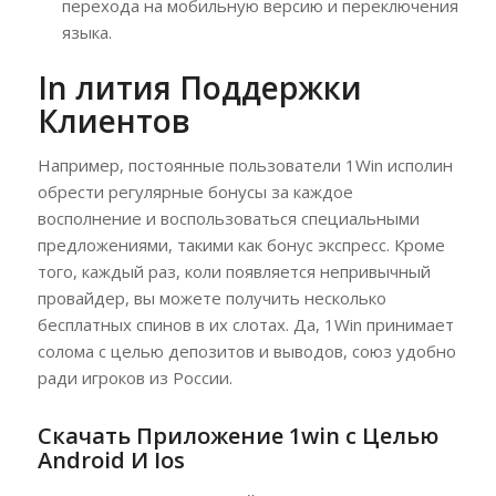
перехода на мобильную версию и переключения
языка.
In лития Поддержки
Клиентов
Например, постоянные пользователи 1Win исполин
обрести регулярные бонусы за каждое
восполнение и воспользоваться специальными
предложениями, такими как бонус экспресс. Кроме
того, каждый раз, коли появляется непривычный
провайдер, вы можете получить несколько
бесплатных спинов в их слотах. Да, 1Win принимает
солома с целью депозитов и выводов, союз удобно
ради игроков из России.
Скачать Приложение 1win с Целью
Android И Ios