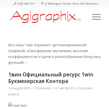
(230) 465 1111
6, Wellington Street, Rose-Hill, Mauritius
Все игры 1win поражают детализированной
графикой, атмосферным звучанием, высоким
коэффициентом отдачи и разнообразием бонусных
функций. –
1вин Официальный ресурс 1win
Букмекерская Контора
/
/
/
1st August 2025
0 Comments
in
1win Bet 913
by
Ameer
Jackaria