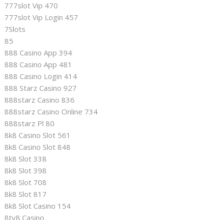
777slot Vip 470
777slot Vip Login 457
7Slots
85
888 Casino App 394
888 Casino App 481
888 Casino Login 414
888 Starz Casino 927
888starz Casino 836
888starz Casino Online 734
888starz Pl 80
8k8 Casino Slot 561
8k8 Casino Slot 848
8k8 Slot 338
8k8 Slot 398
8k8 Slot 708
8k8 Slot 817
8k8 Slot Casino 154
8ty8 Casino