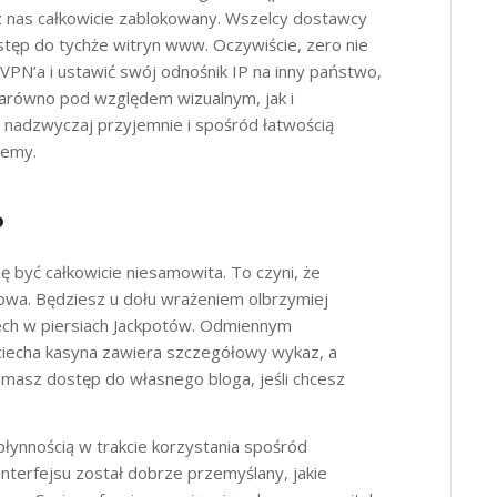
z nas całkowicie zablokowany. Wszelcy dostawcy
stęp do tychże witryn www. Oczywiście, zero nie
VPN’a i ustawić swój odnośnik IP na inny państwo,
zarówno pod względem wizualnym, jak i
 nadzwyczaj przyjemnie i spośród łatwością
jemy.
?
ę być całkowicie niesamowita. To czyni, że
owa. Będziesz u dołu wrażeniem olbrzymiej
dech w piersiach Jackpotów. Odmiennym
uciecha kasyna zawiera szczegółowy wykaz, a
masz dostęp do własnego bloga, jeśli chcesz
ynnością w trakcie korzystania spośród
nterfejsu został dobrze przemyślany, jakie