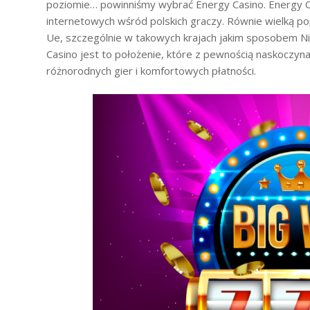
poziomie… powinniśmy wybrać Energy Casino. Energy Ca
internetowych wśród polskich graczy. Równie wielką pop
Ue, szczególnie w takowych krajach jakim sposobem Ni
Casino jest to położenie, które z pewnością naskoczy
różnorodnych gier i komfortowych płatności.