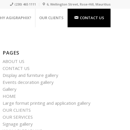
(230) 465 1111
6, Wellington Street, Rose-Hill, Mauritius
HY AGIGRAPHIX?
OUR CLIENTS
CONTACT US
PAGES
ABOUT US
CONTACT US
Display and furniture gallery
Events decoration gallery
Gallery
HOME
Large format printing and application gallery
OUR CLIENTS
OUR SERVICES
Signage gallery