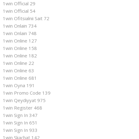
1win Official 29
1win Official 54
1win Ofitsialnii Sait 72
1win Onlain 734
1win Onlain 748
1win Online 127
1win Online 158
1win Online 182
1win Online 22
1win Online 63
1win Online 681
1win Oyna 191
1win Promo Code 139
1win Qeydiyyat 975
1win Register 468
1win Sign In 347
1win Sign In 651
1win Sign In 933
1win Skachat 142