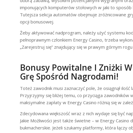
dobrą zabawą, wysokimi potencjalnymi wygranymi oraz 
imponujących komputerów stołowych w jaki to sposób bla
Tutejsza sekcja automatów obejmuje zróżnicowane g
opcji bonusowej.
Żeby aktywować nadprogram, należy użyć systemu kod
pełnoprawnym członkiem Energy Casino, trzeba wykonać 
„Zarejestruj się” znajdujący się w prawym górnym rogu
Bonusy Powitalne I Zniżki W
Grę Spośród Nagrodami!
Toteż zawodnik musi zaznaczyć pole, że osiągnął ilość
Przyjrzyjmy się bliżej temu, co przyciąga zawodników 
maksymalne zapłaty w Energy Casino różnią się w zale
Zdecydowana większość wraz z nich wydaje się być napr
Jakie Możliwości jest także świetne – w Energy Casino 
bukmacherskie. Jeżeli szukamy platformy, która łączy 