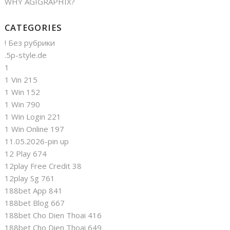
WHY AGIGRAPHIX?
CATEGORIES
! Без рубрики
.5p-style.de
1
1 Vin 215
1 Win 152
1 Win 790
1 Win Login 221
1 Win Online 197
11.05.2026-pin up
12 Play 674
12play Free Credit 38
12play Sg 761
188bet App 841
188bet Blog 667
188bet Cho Dien Thoai 416
188bet Cho Dien Thoai 649