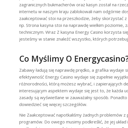
zagranicznych bukmacherów oraz kasyn został na rzec
internetu w naszym kraju zablokowali nam odgórnie do
zaakceptować stoi na przeszkodzie, żeby skorzystać z 
np. Strona kasyna stoi na naprawdę wielkim poziomie, 
technicznym. Wraz Z kasyna Energy Casino korzysta się
jesteśmy w stanie znaleźć wszystko, których potrzebu
Co Myślimy O Energycasino
Zabawy ładują się naprawdę prędko, a grafika wydaje si
efektywność Energy Casino wydaje się zupełnie wyjątk
różnorodności, którą możesz wybrać, i zapierających 
interesującym aspektem wydaje się jest to, że każda 
zasady są wyświetlane w zauważalny sposób. Ponadto 
dowiedzieć się więcej szczegółów.
Nie Zaakceptować napotkaliśmy żadnych problemów z pł
programów. Do owego musimy podkreślić, że jej układ i