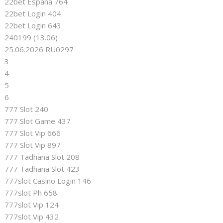
22bet Espana 764
22bet Login 404
22bet Login 643
240199 (13.06)
25.06.2026 RU0297
3
4
5
6
777 Slot 240
777 Slot Game 437
777 Slot Vip 666
777 Slot Vip 897
777 Tadhana Slot 208
777 Tadhana Slot 423
777slot Casino Login 146
777slot Ph 658
777slot Vip 124
777slot Vip 432