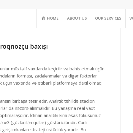
HOME
ABOUT US
OUR SERVICES
W
 proqnozçu baxışı
unlar müxtəlif vaxtlarda keçirilir və bahis etmək üçün
ndaların forması, zədələnmələr və digər faktorlar
çün vaxtında və etibarlı platformaya daxil olmaq
ını birbaşa təsir edir. Analitik təhlildə stadion
orlar da nəzərə alınmalıdır. Bu yanaşma real vaxt
ı optimallaşdırır. İdman analitiki kimi əsas fokusumuz
xG (gözlənilən qollar) göstəriciləridir. Canlı
riş imkanları strateji üstünlük yaradır. Bu