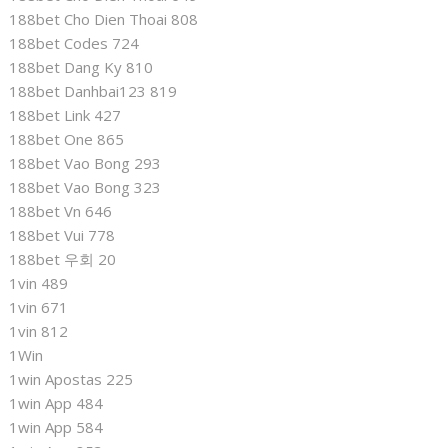
188bet Cho Dien Thoai 808
188bet Codes 724
188bet Dang Ky 810
188bet Danhbai123 819
188bet Link 427
188bet One 865
188bet Vao Bong 293
188bet Vao Bong 323
188bet Vn 646
188bet Vui 778
188bet 우회 20
1vin 489
1vin 671
1vin 812
1Win
1win Apostas 225
1win App 484
1win App 584