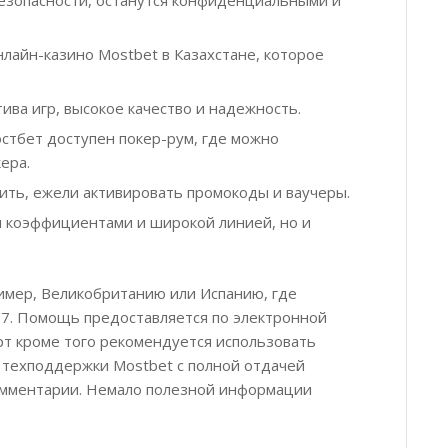
безопасности, останутся конфиденциальными и
лайн-казино Mostbet в Казахстане, которое
ва игр, высокое качество и надежность.
стбет доступен покер-рум, где можно
ера.
ть, ежели активировать промокоды и ваучеры.
и коэффициентами и широкой линией, но и
имер, Великобританию или Испанию, где
/7. Помощь предоставляется по электронной
рт кроме того рекомендуется использовать
 техподдержки Mostbet с полной отдачей
омментарии. Немало полезной информации