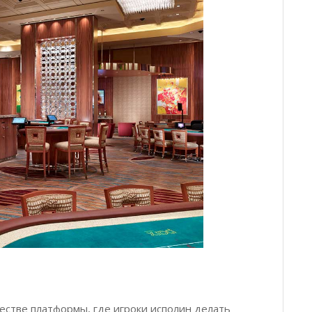
естве платформы, где игроки исполин делать