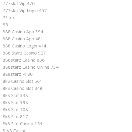
777slot Vip 470
777slot Vip Login 457
7Slots
85
888 Casino App 394
888 Casino App 481
888 Casino Login 414
888 Starz Casino 927
888starz Casino 836
888starz Casino Online 734
888starz Pl 80
8k8 Casino Slot 561
8k8 Casino Slot 848
8k8 Slot 338
8k8 Slot 398
8k8 Slot 708
8k8 Slot 817
8k8 Slot Casino 154
8ty8 Casino