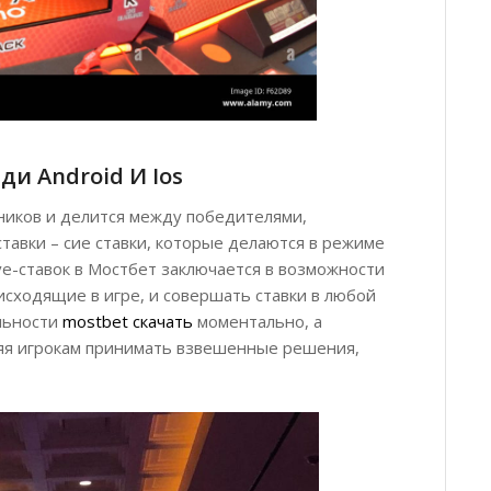
и Android И Ios
ников и делится между победителями,
тавки – сие ставки, которые делаются в режиме
ve-ставок в Мостбет заключается в возможности
сходящие в игре, и совершать ставки в любой
ельности
mostbet скачать
моментально, а
яя игрокам принимать взвешенные решения,