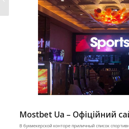
На Спорт ᐉ Официальный...
Mostbet Ua – Офіційний сай
В букмекерской конторе приличный список спортивн