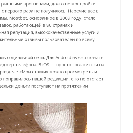
игрышными прогнозами, долго не мог пройти
 первого раза не получилось. Наречие все в
ы. Mostbet, основанное в 2009 году, стало
авок, работающей в 80 странах и
ная репутация, высококачественные услуги и
ожительные отзывы пользователей по всему
ь социальной сети. Для Android нужно скачать
еджер телефона. В iOS — просто согласиться на
 разделе «Мои ставки» можно просмотреть и
о понравилось нашей редакции, оно не отстает
ельки деньги поступают на протяжении