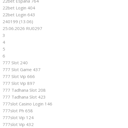
22bet Espana 764
22bet Login 404
22bet Login 643
240199 (13.06)
25.06.2026 RU0297
3
4
5
6
777 Slot 240
777 Slot Game 437
777 Slot Vip 666
777 Slot Vip 897
777 Tadhana Slot 208
777 Tadhana Slot 423
777slot Casino Login 146
777slot Ph 658
777slot Vip 124
777slot Vip 432