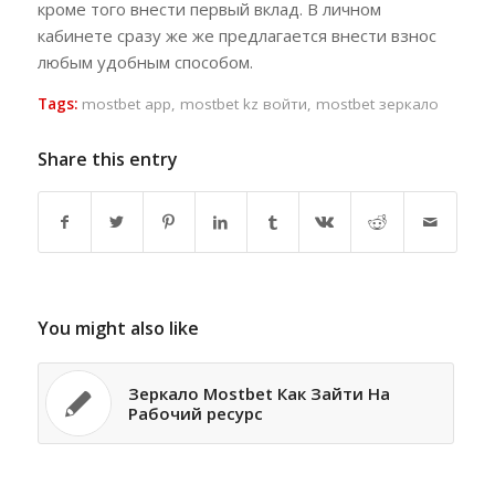
кроме того внести первый вклад. В личном
кабинете сразу же же предлагается внести взнос
любым удобным способом.
Tags:
mostbet app
,
mostbet kz войти
,
mostbet зеркало
Share this entry
You might also like
Зеркало Mostbet Как Зайти На
Рабочий ресурс