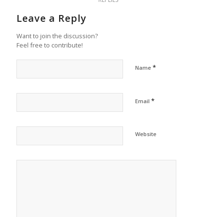
Leave a Reply
Want to join the discussion?
Feel free to contribute!
*
Name
*
Email
Website