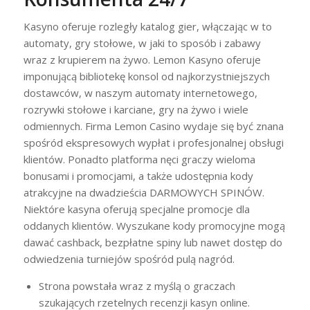
Kasyno oferuje rozległy katalog gier, włączając w to
automaty, gry stołowe, w jaki to sposób i zabawy
wraz z krupierem na żywo. Lemon Kasyno oferuje
imponującą bibliotekę konsol od najkorzystniejszych
dostawców, w naszym automaty internetowego,
rozrywki stołowe i karciane, gry na żywo i wiele
odmiennych. Firma Lemon Casino wydaje się być znana
spośród ekspresowych wypłat i profesjonalnej obsługi
klientów. Ponadto platforma nęci graczy wieloma
bonusami i promocjami, a także udostępnia kody
atrakcyjne na dwadzieścia DARMOWYCH SPINÓW.
Niektóre kasyna oferują specjalne promocje dla
oddanych klientów. Wyszukane kody promocyjne mogą
dawać cashback, bezpłatne spiny lub nawet dostęp do
odwiedzenia turniejów spośród pulą nagród.
Strona powstała wraz z myślą o graczach
szukających rzetelnych recenzji kasyn online.