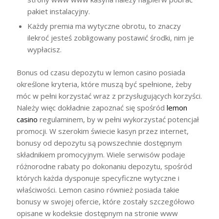
pakiet instalacyjny.
Każdy premia ma wytyczne obrotu, to znaczy
ilekroć jesteś zobligowany postawić środki, nim je
wypłacisz.
Bonus od czasu depozytu w lemon casino posiada
określone kryteria, które muszą być spełnione, żeby
móc w pełni korzystać wraz z przysługujących korzyści.
Należy więc dokładnie zapoznać się spośród
lemon
casino
regulaminem, by w pełni wykorzystać potencjał
promocji. W szerokim świecie kasyn przez internet,
bonusy od depozytu są powszechnie dostępnym
składnikiem promocyjnym. Wiele serwisów podaje
różnorodne rabaty po dokonaniu depozytu, spośród
których każda dysponuje specyficzne wytyczne i
właściwości. Lemon casino również posiada takie
bonusy w swojej ofercie, które zostały szczegółowo
opisane w kodeksie dostępnym na stronie www