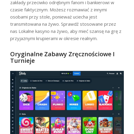
zakłady przeciwko odrębnym fanom i bankierowi w
czasie faktycznym. Możesz rozmawiać z innymi
osobami przy stole, ponieważ uciecha jest
transmitowana na żywo. Sprawdź stosowane przez
nas Lokalne kasyno na żywo, aby mieć szansę na grę z
przyjaznymi krupierami w okresie realnym.
Oryginalne Zabawy Zręcznościowe I
Turnieje