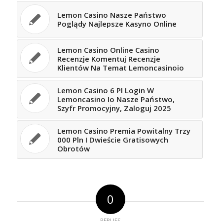
Lemon Casino Nasze Państwo
Poglądy Najlepsze Kasyno Online
Lemon Casino Online Casino
Recenzje Komentuj Recenzje
Klientów Na Temat Lemoncasinoio
Lemon Casino 6 Pl Login W
Lemoncasino Io Nasze Państwo,
Szyfr Promocyjny, Zaloguj 2025
Lemon Casino Premia Powitalny Trzy
000 Pln I Dwieście Gratisowych
Obrotów
0
REPLIES