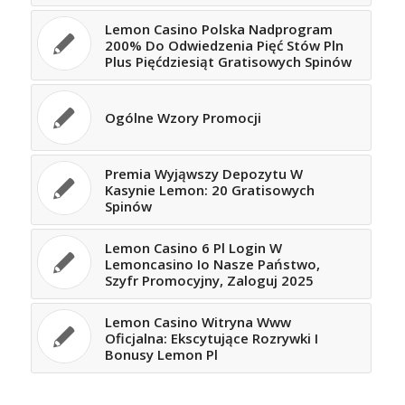
Lemon Casino Polska Nadprogram
200% Do Odwiedzenia Pięć Stów Pln
Plus Pięćdziesiąt Gratisowych Spinów
Ogólne Wzory Promocji
Premia Wyjąwszy Depozytu W
Kasynie Lemon: 20 Gratisowych
Spinów
Lemon Casino 6 Pl Login W
Lemoncasino Io Nasze Państwo,
Szyfr Promocyjny, Zaloguj 2025
Lemon Casino Witryna Www
Oficjalna: Ekscytujące Rozrywki I
Bonusy Lemon Pl