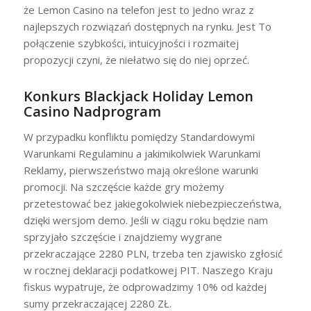
że Lemon Casino na telefon jest to jedno wraz z
najlepszych rozwiązań dostępnych na rynku. Jest To
połączenie szybkości, intuicyjności i rozmaitej
propozycji czyni, że niełatwo się do niej oprzeć.
Konkurs Blackjack Holiday Lemon
Casino Nadprogram
W przypadku konfliktu pomiędzy Standardowymi
Warunkami Regulaminu a jakimikolwiek Warunkami
Reklamy, pierwszeństwo mają określone warunki
promocji. Na szczęście każde gry możemy
przetestować bez jakiegokolwiek niebezpieczeństwa,
dzięki wersjom demo. Jeśli w ciągu roku będzie nam
sprzyjało szczęście i znajdziemy wygrane
przekraczające 2280 PLN, trzeba ten zjawisko zgłosić
w rocznej deklaracji podatkowej PIT. Naszego Kraju
fiskus wypatruje, że odprowadzimy 10% od każdej
sumy przekraczającej 2280 ZŁ.