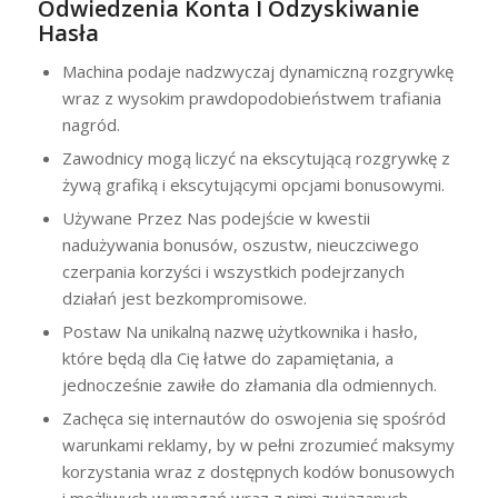
Odwiedzenia Konta I Odzyskiwanie
Hasła
Machina podaje nadzwyczaj dynamiczną rozgrywkę
wraz z wysokim prawdopodobieństwem trafiania
nagród.
Zawodnicy mogą liczyć na ekscytującą rozgrywkę z
żywą grafiką i ekscytującymi opcjami bonusowymi.
Używane Przez Nas podejście w kwestii
nadużywania bonusów, oszustw, nieuczciwego
czerpania korzyści i wszystkich podejrzanych
działań jest bezkompromisowe.
Postaw Na unikalną nazwę użytkownika i hasło,
które będą dla Cię łatwe do zapamiętania, a
jednocześnie zawiłe do złamania dla odmiennych.
Zachęca się internautów do oswojenia się spośród
warunkami reklamy, by w pełni zrozumieć maksymy
korzystania wraz z dostępnych kodów bonusowych