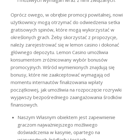
i możliwych wymagań wraz z nimi związanych.
Oprócz owego, w obrębie promocji powitalnej, nowi
użytkownicy mogą otrzymać do odwiedzenia setka
gratisowych spinów, które mogą wykorzystać w
określonych grach. Żeby skorzystać z propozycje,
należy zarejestrować się w lemon casino i dokonać
głównego depozytu. Lemon Casino umożliwia
konsumentom zróżnicowany wybór bonusów
promocyjnych. Wśród wymienionych znajdują się
bonusy, które nie zaakceptować wymagają od
momentu internautów finalizowania wpłaty
początkowej, jak umożliwia na rozpoczęcie rozrywki
wyjąwszy bezpośredniego zaangażowania środków
finansowych.
Naszym Własnym obiektem jest zapewnienie
graczom najważniejszego możliwego
doświadczenia w kasynie, opartego na
wiarygodnych źródłach i testach.