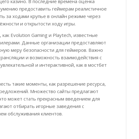
его казино. В последние времена оценка
х умению предоставить геймерам реалистичное
ить за ходами крупье в онлайн режиме через
ёжности и открытости ходу игры.
ак Evolution Gaming и Playtech, известные
дилерами. Данные организации предоставляют
жную меру безопасности для геймеров. Важно
трансляции и возможность взаимодействия с
увлекательной и интерактивной, как в мостбет
есть такие моменты, как разрешение ресурса,
предложений. Множество сайты предлагают
что может стать прекрасным введением для
лагают отбирать игорные заведения с
ем обслуживания клиентов.