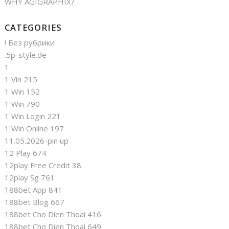
WHY AGIGRAPHIX?
CATEGORIES
! Без рубрики
.5p-style.de
1
1 Vin 215
1 Win 152
1 Win 790
1 Win Login 221
1 Win Online 197
11.05.2026-pin up
12 Play 674
12play Free Credit 38
12play Sg 761
188bet App 841
188bet Blog 667
188bet Cho Dien Thoai 416
188bet Cho Dien Thoai 649