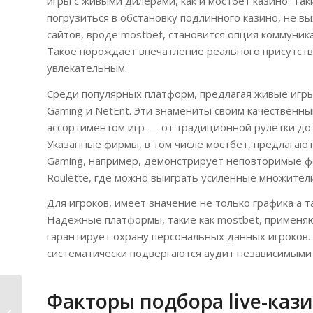
игры с живыми дилерами, как и мостбет казино. Та
погрузиться в обстановку подлинного казино, не в
сайтов, вроде mostbet, становится опция коммуник
Такое порождает впечатление реального присутств
увлекательным.
Среди популярных платформ, предлагая живые игры,
Gaming и NetEnt. Эти знамениты своим качествен
ассортиментом игр — от традиционной рулетки до 
Указанные фирмы, в том числе мостбет, предлагают
Gaming, например, демонстрирует неповторимые фор
Roulette, где можно выиграть усиленные множител
Для игроков, имеет значение не только графика а 
Надежные платформы, такие как mostbet, применя
гарантирует охрану персональных данных игроков.
систематически подвергаются аудит независимыми
Факторы подбора live-каз
Структура, контент и