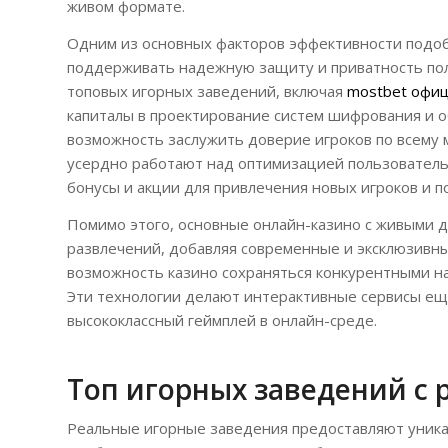
живом формате.
Одним из основных факторов эффективности подоб
поддерживать надежную защиту и приватность по
топовых игорных заведений, включая
mostbet офиц
капиталы в проектирование систем шифрования и о
возможность заслужить доверие игроков по всему 
усердно работают над оптимизацией пользователь
бонусы и акции для привлечения новых игроков и 
Помимо этого, основные онлайн-казино с живыми 
развлечений, добавляя современные и эксклюзивные
возможность казино сохраняться конкурентными на
Эти технологии делают интерактивные сервисы ещё
высококлассный геймплей в онлайн-среде.
Топ игорных заведений с
Реальные игорные заведения предоставляют уника