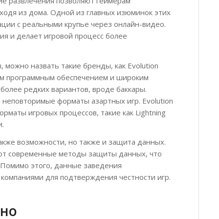
кие развлечения позволяют геймерам
ыходя из дома. Одной из главных изюминок этих
ации с реальными крупье через онлайн-видео.
ия и делает игровой процесс более
 можно назвать такие бренды, как Evolution
ным программным обеспечением и широким
более редких вариантов, вроде баккары.
 неповторимые форматы азартных игр. Evolution
маты игровых процессов, такие как Lightning
и.
также возможности, но также и защита данных.
ют современные методы защиты данных, что
 Помимо этого, данные заведения
 компаниями для подтверждения честности игр.
ино