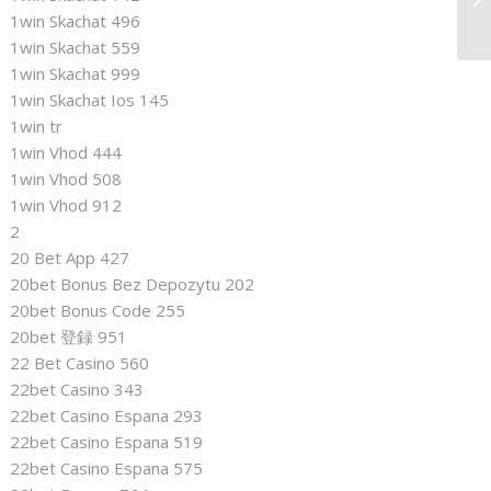
1win Skachat 496
ав
1win Skachat 559
1win Skachat 999
1win Skachat Ios 145
1win tr
1win Vhod 444
1win Vhod 508
1win Vhod 912
2
20 Bet App 427
20bet Bonus Bez Depozytu 202
20bet Bonus Code 255
20bet 登録 951
22 Bet Casino 560
22bet Casino 343
22bet Casino Espana 293
22bet Casino Espana 519
22bet Casino Espana 575