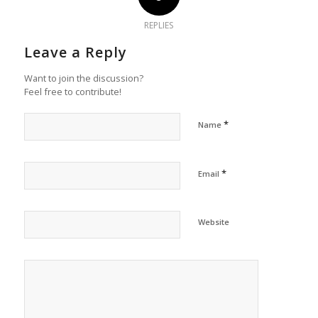
REPLIES
Leave a Reply
Want to join the discussion?
Feel free to contribute!
*
Name
*
Email
Website