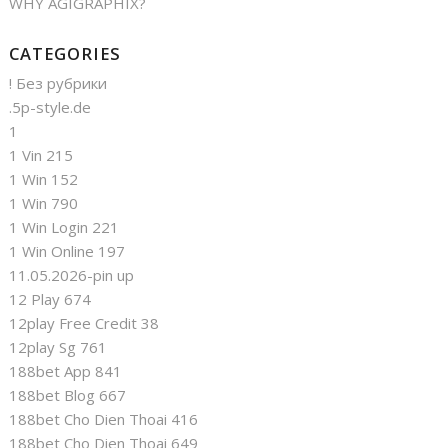
WHY AGIGRAPHIX?
CATEGORIES
! Без рубрики
.5p-style.de
1
1 Vin 215
1 Win 152
1 Win 790
1 Win Login 221
1 Win Online 197
11.05.2026-pin up
12 Play 674
12play Free Credit 38
12play Sg 761
188bet App 841
188bet Blog 667
188bet Cho Dien Thoai 416
188bet Cho Dien Thoai 649