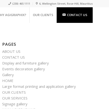
(230) 465 1111
6, Wellington Street, Rose-Hill, Mauritius
HY AGIGRAPHIX?
OUR CLIENTS
CONTACT US
PAGES
ABOUT US
CONTACT US
Display and furniture gallery
Events decoration gallery
Gallery
HOME
Large format printing and application gallery
OUR CLIENTS
OUR SERVICES
Signage gallery