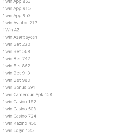
1win App 853
1win App 915
1win App 953
1win Aviator 217
1Win AZ
1win Azərbaycan
1win Bet 230
1win Bet 569
1win Bet 747
1win Bet 862
1win Bet 913
1win Bet 980
1win Bonus 591
1win Cameroun Apk 458
1win Casino 182
1win Casino 508
1win Casino 724
1win Kazino 450
1win Login 135