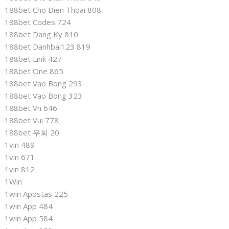
188bet Cho Dien Thoai 808
188bet Codes 724
188bet Dang Ky 810
188bet Danhbai123 819
188bet Link 427
188bet One 865
188bet Vao Bong 293
188bet Vao Bong 323
188bet Vn 646
188bet Vui 778
188bet 우회 20
1vin 489
1vin 671
1vin 812
1Win
1win Apostas 225
1win App 484
1win App 584