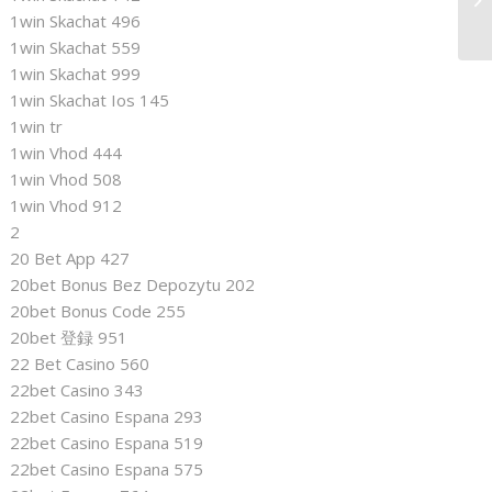
Mo
1win Skachat 496
1win Skachat 559
1win Skachat 999
1win Skachat Ios 145
1win tr
1win Vhod 444
1win Vhod 508
1win Vhod 912
2
20 Bet App 427
20bet Bonus Bez Depozytu 202
20bet Bonus Code 255
20bet 登録 951
22 Bet Casino 560
22bet Casino 343
22bet Casino Espana 293
22bet Casino Espana 519
22bet Casino Espana 575