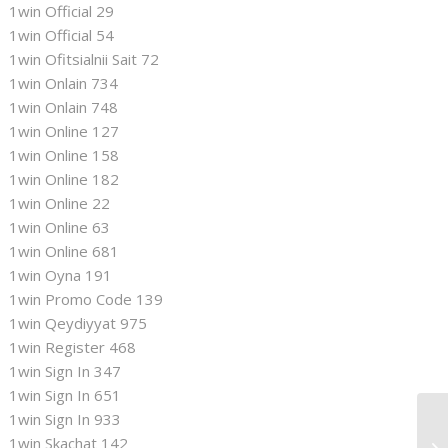
1win Official 29
1win Official 54
1win Ofitsialnii Sait 72
1win Onlain 734
1win Onlain 748
1win Online 127
1win Online 158
1win Online 182
1win Online 22
1win Online 63
1win Online 681
1win Oyna 191
1win Promo Code 139
1win Qeydiyyat 975
1win Register 468
1win Sign In 347
1win Sign In 651
1win Sign In 933
Il
1win Skachat 142