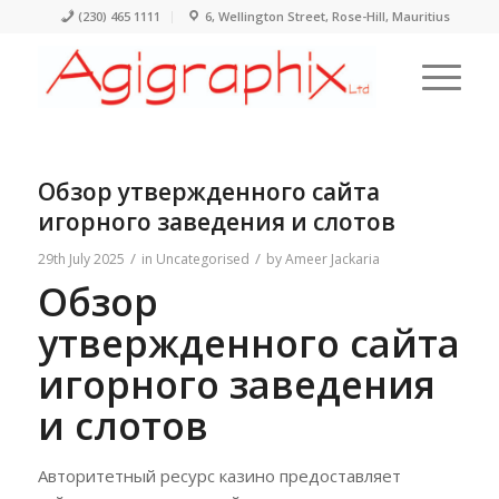
(230) 465 1111
6, Wellington Street, Rose-Hill, Mauritius
Обзор утвержденного сайта
игорного заведения и слотов
/
/
29th July 2025
in
Uncategorised
by
Ameer Jackaria
Обзор
утвержденного сайта
игорного заведения
и слотов
Авторитетный ресурс казино предоставляет