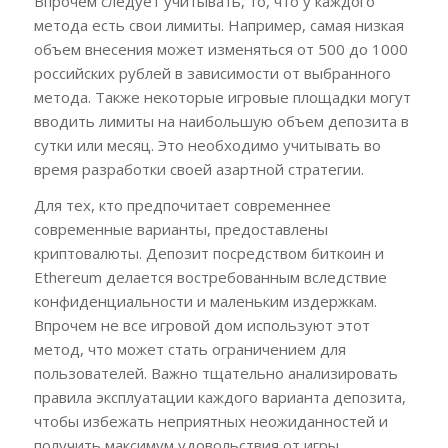
Впрочем следует учитывать, то, что у каждого
метода есть свои лимиты. Например, самая низкая
объем внесения может изменяться от 500 до 1000
российских рублей в зависимости от выбранного
метода. Также некоторые игровые площадки могут
вводить лимиты на наибольшую объем депозита в
сутки или месяц. Это необходимо учитывать во
время разработки своей азартной стратегии.
Для тех, кто предпочитает современнее
современные варианты, предоставлены
криптовалюты. Депозит посредством биткоин и
Ethereum делается востребованным вследствие
конфиденциальности и маленьким издержкам.
Впрочем не все игровой дом используют этот
метод, что может стать ограничением для
пользователей. Важно тщательно анализировать
правила эксплуатации каждого варианта депозита,
чтобы избежать неприятных неожиданностей и
получить максимум удовольствия от игры.