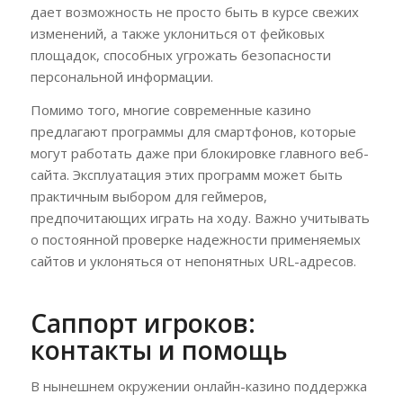
дает возможность не просто быть в курсе свежих
изменений, а также уклониться от фейковых
площадок, способных угрожать безопасности
персональной информации.
Помимо того, многие современные казино
предлагают программы для смартфонов, которые
могут работать даже при блокировке главного веб-
сайта. Эксплуатация этих программ может быть
практичным выбором для геймеров,
предпочитающих играть на ходу. Важно учитывать
о постоянной проверке надежности применяемых
сайтов и уклоняться от непонятных URL-адресов.
Саппорт игроков:
контакты и помощь
В нынешнем окружении онлайн-казино поддержка