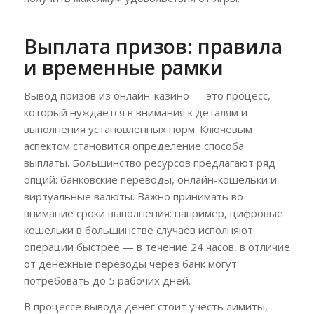
Выплата призов: правила
и временные рамки
Вывод призов из онлайн-казино — это процесс,
который нуждается в внимания к деталям и
выполнения установленных норм. Ключевым
аспектом становится определение способа
выплаты. Большинство ресурсов предлагают ряд
опций: банковские переводы, онлайн-кошельки и
виртуальные валюты. Важно принимать во
внимание сроки выполнения: например, цифровые
кошельки в большинстве случаев исполняют
операции быстрее — в течение 24 часов, в отличие
от денежные переводы через банк могут
потребовать до 5 рабочих дней.
В процессе вывода денег стоит учесть лимиты,