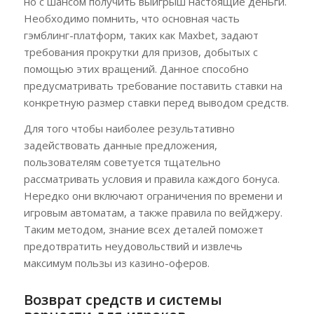
но с шансом получить выигрыш настоящие деньги.
Необходимо помнить, что основная часть
гэмблинг-платформ, таких как Maxbet, задают
требования прокрутки для призов, добытых с
помощью этих вращений. Данное способно
предусматривать требование поставить ставки на
конкретную размер ставки перед выводом средств.
Для того чтобы наиболее результативно
задействовать данные предложения,
пользователям советуется тщательно
рассматривать условия и правила каждого бонуса.
Нередко они включают ограничения по времени и
игровым автоматам, а также правила по вейджеру.
Таким методом, знание всех деталей поможет
предотвратить неудовольствий и извлечь
максимум пользы из казино-оферов.
Возврат средств и системы