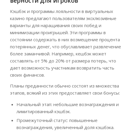
верности для игроков
Кэшбэк и программы лояльности в виртуальных
казино предлагают пользователям эксклюзивные
варианты для наращивания своих побед и
минимизации проигрышей. Эти программы в
состоянии содержать в них возмещение процента
потерянных денег, что обуславливает развлечение
более заманчивой. Например, кешбэк может
составлять от 5% до 20% от размера потерь, что
дает возможность участникам возвратить часть
своих финансов.
Планы преданности обычно состоят из множества
этапов, всякий из этих предоставляет свои бонусы:
Начальный этап: небольшие вознаграждения и
лимитированный кэшбэк.
Промежуточный статус: повышенные
вознаграждения, увеличенный доля кэшбэка.