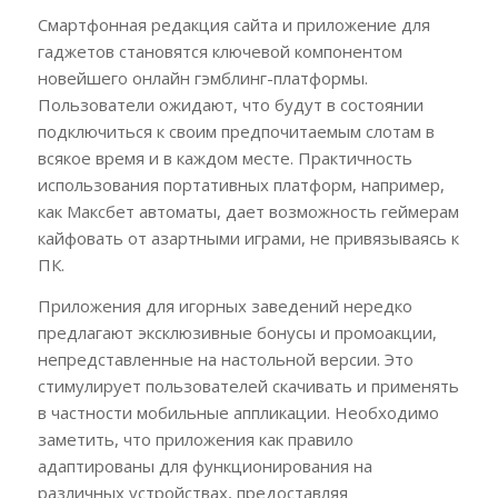
Смартфонная редакция сайта и приложение для
гаджетов становятся ключевой компонентом
новейшего онлайн гэмблинг-платформы.
Пользователи ожидают, что будут в состоянии
подключиться к своим предпочитаемым слотам в
всякое время и в каждом месте. Практичность
использования портативных платформ, например,
как Максбет автоматы, дает возможность геймерам
кайфовать от азартными играми, не привязываясь к
ПК.
Приложения для игорных заведений нередко
предлагают эксклюзивные бонусы и промоакции,
непредставленные на настольной версии. Это
стимулирует пользователей скачивать и применять
в частности мобильные аппликации. Необходимо
заметить, что приложения как правило
адаптированы для функционирования на
различных устройствах, предоставляя