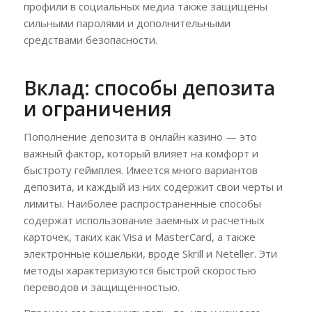
профили в социальных медиа также защищены
сильными паролями и дополнительными
средствами безопасности.
Вклад: способы депозита
и ограничения
Пополнение депозита в онлайн казино — это
важный фактор, который влияет на комфорт и
быстроту геймплея. Имеется много вариантов
депозита, и каждый из них содержит свои черты и
лимиты. Наиболее распространенные способы
содержат использование заемных и расчетных
карточек, таких как Visa и MasterCard, а также
электронные кошельки, вроде Skrill и Neteller. Эти
методы характеризуются быстрой скоростью
переводов и защищенностью.