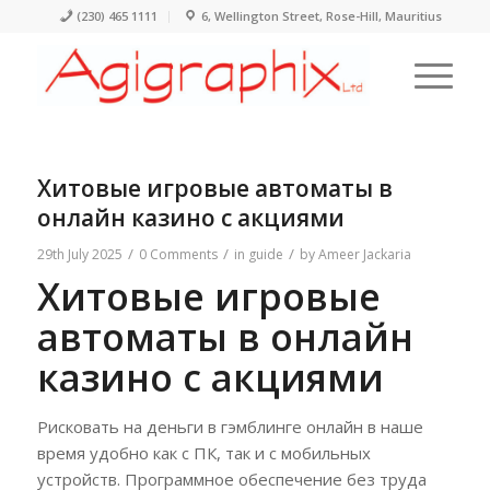
(230) 465 1111
6, Wellington Street, Rose-Hill, Mauritius
Хитовые игровые автоматы в
онлайн казино с акциями
/
/
/
29th July 2025
0 Comments
in
guide
by
Ameer Jackaria
Хитовые игровые
автоматы в онлайн
казино с акциями
Рисковать на деньги в гэмблинге онлайн в наше
время удобно как с ПК, так и с мобильных
устройств. Программное обеспечение без труда