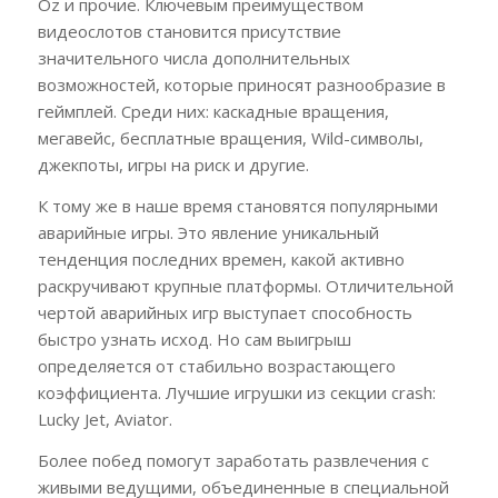
Oz и прочие. Ключевым преимуществом
видеослотов становится присутствие
значительного числа дополнительных
возможностей, которые приносят разнообразие в
геймплей. Среди них: каскадные вращения,
мегавейс, бесплатные вращения, Wild-символы,
джекпоты, игры на риск и другие.
К тому же в наше время становятся популярными
аварийные игры. Это явление уникальный
тенденция последних времен, какой активно
раскручивают крупные платформы. Отличительной
чертой аварийных игр выступает способность
быстро узнать исход. Но сам выигрыш
определяется от стабильно возрастающего
коэффициента. Лучшие игрушки из секции crash:
Lucky Jet, Aviator.
Более побед помогут заработать развлечения с
живыми ведущими, объединенные в специальной