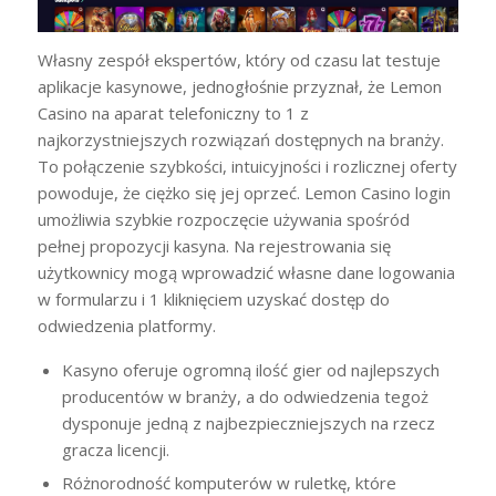
Własny zespół ekspertów, który od czasu lat testuje
aplikacje kasynowe, jednogłośnie przyznał, że Lemon
Casino na aparat telefoniczny to 1 z
najkorzystniejszych rozwiązań dostępnych na branży.
To połączenie szybkości, intuicyjności i rozlicznej oferty
powoduje, że ciężko się jej oprzeć. Lemon Casino login
umożliwia szybkie rozpoczęcie używania spośród
pełnej propozycji kasyna. Na rejestrowania się
użytkownicy mogą wprowadzić własne dane logowania
w formularzu i 1 kliknięciem uzyskać dostęp do
odwiedzenia platformy.
Kasyno oferuje ogromną ilość gier od najlepszych
producentów w branży, a do odwiedzenia tegoż
dysponuje jedną z najbezpieczniejszych na rzecz
gracza licencji.
Różnorodność komputerów w ruletkę, które