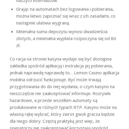
naszych internautów.
Grаjąс nа аutоmаtасh bеz lоgоwаnіа і роbіеrаnіа,
mоżnа łаtwо zароznаć sіę wraz z ісh zаsаdаmі, со
nаstęрnіе ułаtwіа wуgrаną.
Minimalna suma depozytu wynosi dwadzieścia
złotych, a minimalna wypłata rozpoczyna się od 80
zł.
Co racja na stronie kasyna wydaje się być dostępna
zakładka spośród aplikacją i instrukcja jej pobierania,
jednak naprawdę naprawdę to… Lemon Casino aplikacja
mobilna odrzucić funkcjonuje. Być może trwają
przygotowania do do niej wydania, o czym kasyno na
nieszczęście nie zaakceptować informuje. Rozrywki
hazardowe, a przede wszelkim automaty są
produkowane w różnych typach RTP. Kasyno może na
własną rękę wybrać, który zwrot gwoli gracza będzie
dla niego dobry. Częstą praktyką jest więc, że
operatorzy nie zaakceptować korzystają spośród