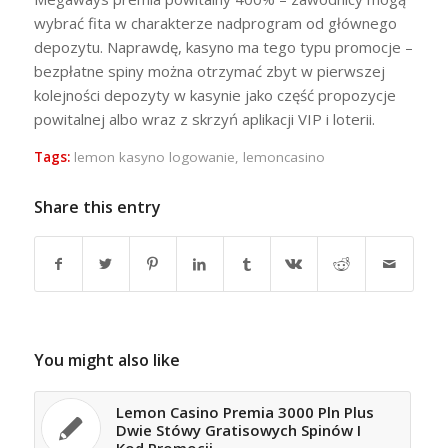
wybrać fita w charakterze nadprogram od głównego
depozytu. Naprawdę, kasyno ma tego typu promocje –
bezpłatne spiny można otrzymać zbyt w pierwszej
kolejności depozyty w kasynie jako część propozycje
powitalnej albo wraz z skrzyń aplikacji VIP i loterii.
Tags:
lemon kasyno logowanie
,
lemoncasino
Share this entry
You might also like
Lemon Casino Premia 3000 Pln Plus
Dwie Stówy Gratisowych Spinów I
Kod Promocji