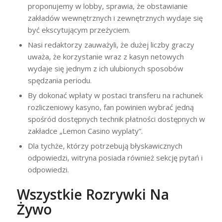
proponujemy w lobby, sprawia, że obstawianie
zakładów wewnętrznych i zewnętrznych wydaje się
być ekscytującym przeżyciem.
Nasi redaktorzy zauważyli, że dużej liczby graczy
uważa, że korzystanie wraz z kasyn netowych
wydaje się jednym z ich ulubionych sposobów
spędzania periodu.
By dokonać wpłaty w postaci transferu na rachunek
rozliczeniowy kasyno, fan powinien wybrać jedną
spośród dostępnych technik płatności dostępnych w
zakładce „Lemon Casino wyplaty”.
Dla tychże, którzy potrzebują błyskawicznych
odpowiedzi, witryna posiada również sekcję pytań i
odpowiedzi.
Wszystkie Rozrywki Na
Żywo