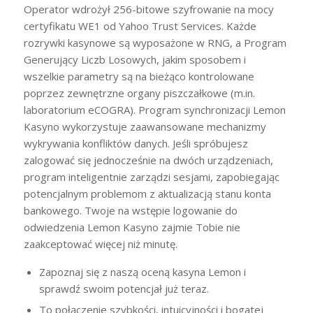
Operator wdrożył 256-bitowe szyfrowanie na mocy
certyfikatu WE1 od Yahoo Trust Services. Każde
rozrywki kasynowe są wyposażone w RNG, a Program
Generujący Liczb Losowych, jakim sposobem i
wszelkie parametry są na bieżąco kontrolowane
poprzez zewnętrzne organy piszczałkowe (m.in.
laboratorium eCOGRA). Program synchronizacji Lemon
Kasyno wykorzystuje zaawansowane mechanizmy
wykrywania konfliktów danych. Jeśli spróbujesz
zalogować się jednocześnie na dwóch urządzeniach,
program inteligentnie zarządzi sesjami, zapobiegając
potencjalnym problemom z aktualizacją stanu konta
bankowego. Twoje na wstępie logowanie do
odwiedzenia Lemon Kasyno zajmie Tobie nie
zaakceptować więcej niż minutę.
Zapoznaj się z naszą oceną kasyna Lemon i
sprawdź swoim potencjał już teraz.
To połączenie szybkości, intuicyjności i bogatej