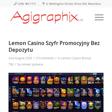
(230) 465 1111
6, Wellington Street, Rose-Hill, Mauritius
Lemon Casino Szyfr Promocyjny Bez
Depozytu
/
/
2nd August 2025
0 Comments
in
Lemon Casino Bonus
/
782
by
Ameer Jackaria