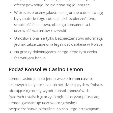
oferty powoduje, że niełatwo się jej oprzeć.
W procesie oceny jakości usług brane u dołu uwagę
były materie tego rodzaju jak bezpieczeństwo,
stabilność finansowa, obsługa konsumenta i
uczciwość warunków rozrywki.
Umożliwia ona nie tylko bezpieczeństwo informacji,
jednak także zapewnia legalność działania w Polsce.
Na graczy dokonujących innego depozytu czeka
fascynujący bonus.
Podaż Konsol W Casino Lemon
Lemon casino jest to jedno wraz z
lemon casino
czołowych kasyn przez internet działających w Polsce,
oferujące ogromny wybór konsol i bonusów dla
świeżych i stałych graczy. Dzięki autoryzacji Curacao,
Lemon gwarantuje uczciwą rozgrywkę i
bezpieczeństwo pieniężne, co robi jego atrakcyjnym