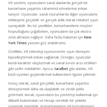
VR sistemi, oyuncuların sanal alanlarda gerçek bir
kumarhane yaşantısı tahammül etmelerine imkan
tanıyor. Oyuncular, sanal oturumlarda diğer oyuncularla
etkileşime geçebilir ve gerçek anlık olarak rekabet oyun
oynayabilir. Bu tür yenilikler, kumarhanelerin müşteri
hoşnutluğunu çoğaltırken, oyuncuların da çok ekstra
zevk almasını sağlıyor. Daha fazla malumat için
New
York Times
yazısını göz atabilirsiniz.
Özellikle, VR teknoloji oyunseverler oyun deneyim
kişiselleştirmek imkan sağlamak. Örneğin, oyuncular
kendi karakter oluşturmak ve sanal evren arzu ettikleri
gibi sefer edebilirler. Ayrıca,
tarafbet
gibi alanlar, VR
bazlı oyunları güçlendirmek kullanıcıların ilgisini çekmek.
Sonuç olarak, sanal gerçeklik, kumarhane yaşantısı
dönüştürmek daha da ulaşılabilir ve zevkli şekle
getirmek. Ancak, oyuncuların bu yöntemyi kullanmak için
dikkatli bulunmaları ve hesap verebilir bir şekilde
oynamak önemlidir. Kumarhanelerin VR bütünleşmesi,