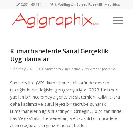
(230) 465 1111
6, Wellington Street, Rose-Hill, Mauritius
Kumarhanelerde Sanal Gerçeklik
Uygulamaları
/
/
/
12th May 2025
0 Comments
in
Casino
by
Ameer Jackaria
Sanal realite (VR), kumarhane sektöründe devrim
niteliğinde bir değişim gerçekleştiriyor. 2023 tarihinde
yapılan bir incelemeye göre, VR sistemleri, kullanıcılara
daha katılımcı ve sürükleyici bir tecrübe sunarak
kumarhanelerin ilgisini artırıyor. Örneğin, 2024 tarihinde
Las Vegas’taki The Venetian, VR tabanlı bir mücadele
alanı oluşturarak ilgi üzerine cezbeder.