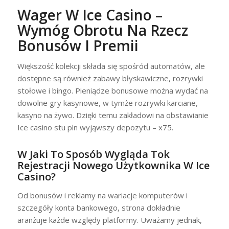
Wager W Ice Casino –
Wymóg Obrotu Na Rzecz
Bonusów I Premii
Większość kolekcji składa się spośród automatów, ale
dostępne są również zabawy błyskawiczne, rozrywki
stołowe i bingo. Pieniądze bonusowe można wydać na
dowolne gry kasynowe, w tymże rozrywki karciane,
kasyno na żywo. Dzięki temu zakładowi na obstawianie
Ice casino stu pln wyjąwszy depozytu – x75.
W Jaki To Sposób Wygląda Tok
Rejestracji Nowego Użytkownika W Ice
Casino?
Od bonusów i reklamy na wariacje komputerów i
szczegóły konta bankowego, strona dokładnie
aranżuje każde względy platformy. Uważamy jednak,