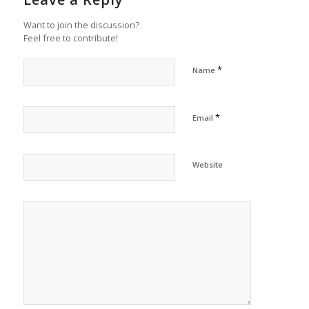
Want to join the discussion?
Feel free to contribute!
*
Name
*
Email
Website