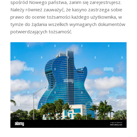
spośród Nowego państwa, zanim się zarejestrujesz.
Należy również zauważyć, że kasyno zastrzega sobie
prawo do ocenie tożsamości każdego użytkownika, w
tymże do żądania wszelkich wymaganych dokumentów
potwierdzających tożsamość.