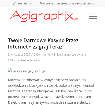
(230) 465 1111
6, Wellington Street, Rose-Hill, Mauritius
Twoje Darmowe Kasyno Przez
Internet » Zagraj Teraz!
/
/
2nd August 2025
0 Comments
in
Ice Casino Logowanie
/
358
by
Ameer Jackaria
Możesz spróbować własnych sił przy stołach do
odwiedzenia blackjacka, ruletki, pokera i innych konsol.
Możesz zagrać w blackjacka, ruletkę, bakarata i dużo
pozostałych konsol, wraz z prawdziwymi krupierami.
Dzięki transmisji na żywo, posiadasz szansę śledzić