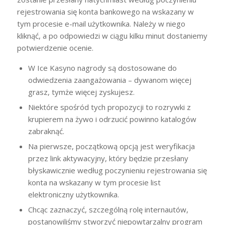
rejestrowania się konta bankowego na wskazany w
tym procesie e-mail użytkownika. Należy w niego
kliknąć, a po odpowiedzi w ciągu kilku minut dostaniemy
potwierdzenie ocenie.
W Ice Kasyno nagrody są dostosowane do
odwiedzenia zaangażowania – dywanom więcej
grasz, tymże więcej zyskujesz.
Niektóre spośród tych propozycji to rozrywki z
krupierem na żywo i odrzucić powinno katalogów
zabraknąć.
Na pierwsze, początkową opcją jest weryfikacja
przez link aktywacyjny, który będzie przesłany
błyskawicznie według poczynieniu rejestrowania się
konta na wskazany w tym procesie list
elektroniczny użytkownika.
Chcąc zaznaczyć, szczególną rolę internautów,
postanowiliśmy stworzyć niepowtarzalny program