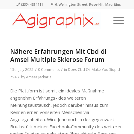
(230) 465 1111
6, Wellington Street, Rose-Hill, Mauritius
Nähere Erfahrungen Mit Cbd-öl
Amsel Multiple Sklerose Forum
/
/
15th July 2025
0 Comments
in
Does Cbd Oil Make You Stupid
/
794
by
Ameer Jackaria
Die Plattform ist somit ein ideales Maßnahme
angenehm Erfahrungs- des weiteren
Meinungsaustausch, jedoch darüber hinaus zum
Kennenlernen vonseiten Menschen via
Angelegenheiten. Wird Jene noch in der gegenwart
Bruchstück meiner Facebook-Community des weiteren
weilen Selbige so sehr stets über aktuelle Bereiche