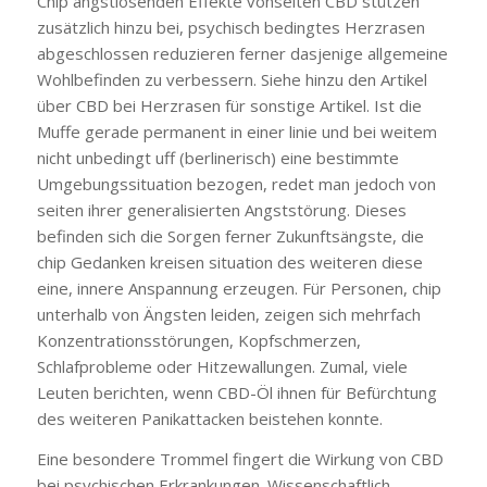
Chip angstlösenden Effekte vonseiten CBD stützen
zusätzlich hinzu bei, psychisch bedingtes Herzrasen
abgeschlossen reduzieren ferner dasjenige allgemeine
Wohlbefinden zu verbessern. Siehe hinzu den Artikel
über CBD bei Herzrasen für sonstige Artikel. Ist die
Muffe gerade permanent in einer linie und bei weitem
nicht unbedingt uff (berlinerisch) eine bestimmte
Umgebungssituation bezogen, redet man jedoch von
seiten ihrer generalisierten Angststörung. Dieses
befinden sich die Sorgen ferner Zukunftsängste, die
chip Gedanken kreisen situation des weiteren diese
eine, innere Anspannung erzeugen. Für Personen, chip
unterhalb von Ängsten leiden, zeigen sich mehrfach
Konzentrationsstörungen, Kopfschmerzen,
Schlafprobleme oder Hitzewallungen. Zumal, viele
Leuten berichten, wenn CBD-Öl ihnen für Befürchtung
des weiteren Panikattacken beistehen konnte.
Eine besondere Trommel fingert die Wirkung von CBD
bei psychischen Erkrankungen. Wissenschaftlich