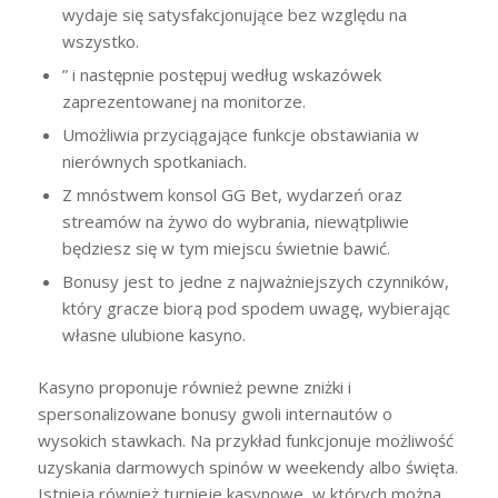
wydaje się satysfakcjonujące bez względu na
wszystko.
” i następnie postępuj według wskazówek
zaprezentowanej na monitorze.
Umożliwia przyciągające funkcje obstawiania w
nierównych spotkaniach.
Z mnóstwem konsol GG Bet, wydarzeń oraz
streamów na żywo do wybrania, niewątpliwie
będziesz się w tym miejscu świetnie bawić.
Bonusy jest to jedne z najważniejszych czynników,
który gracze biorą pod spodem uwagę, wybierając
własne ulubione kasyno.
Kasyno proponuje również pewne zniżki i
spersonalizowane bonusy gwoli internautów o
wysokich stawkach. Na przykład funkcjonuje możliwość
uzyskania darmowych spinów w weekendy albo święta.
Istnieją również turnieje kasynowe, w których można