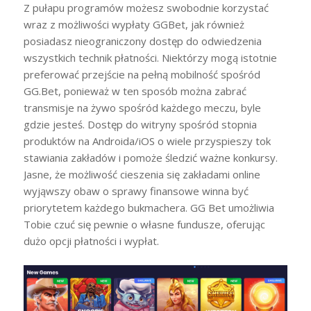
Z pułapu programów możesz swobodnie korzystać
wraz z możliwości wypłaty GGBet, jak również
posiadasz nieograniczony dostęp do odwiedzenia
wszystkich technik płatności. Niektórzy mogą istotnie
preferować przejście na pełną mobilność spośród
GG.Bet, ponieważ w ten sposób można zabrać
transmisje na żywo spośród każdego meczu, byle
gdzie jesteś. Dostęp do witryny spośród stopnia
produktów na Androida/iOS o wiele przyspieszy tok
stawiania zakładów i pomoże śledzić ważne konkursy.
Jasne, że możliwość cieszenia się zakładami online
wyjąwszy obaw o sprawy finansowe winna być
priorytetem każdego bukmachera. GG Bet umożliwia
Tobie czuć się pewnie o własne fundusze, oferując
dużo opcji płatności i wypłat.