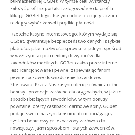
bukmacherskiej GGBet. W tymże celu wystarczy
założyć profil na portalu i zalogować się do profilu
klikając GGBet login. Kasyno online oferuje graczom
rozległy wybór konsol i prędkie płatności.
Rzetelne kasyno internetowego, którym wydaje się
GGbet, gwarantuje bezpieczeństwo danych i szybkie
płatności, jakie możliwości sprawia je jednym spośród
w wyższym stopniu cenionych wyborów dla
zawodników mobilnych. GGBet casino przez internet
jest licencjonowane i pewne, zapewniając fanom
pewne i uczciwe doświadczenie hazardowe.
Stosowane Przez Nas kasyno oferuje również różne
bonusy i promocje zarówno dla oryginalnych, w jaki to
sposób i bieżących zawodników, w tym bonusy
powitalne, oferty cashback i darmowe spiny. GGbet
podaje swoim naszym konsumentom pociągający
system bonusowy przeznaczony zarówno dla
nowicjuszy, jakim sposobem i stałych zawodników.