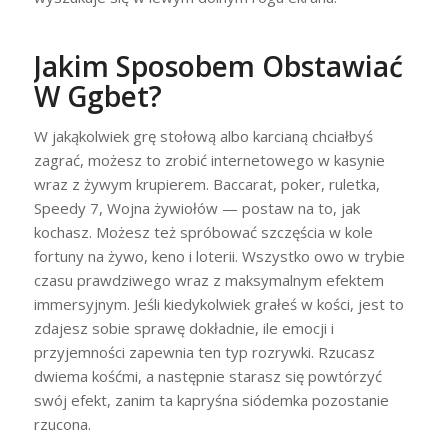
Jakim Sposobem Obstawiać
W Ggbet?
W jakąkolwiek grę stołową albo karcianą chciałbyś
zagrać, możesz to zrobić internetowego w kasynie
wraz z żywym krupierem. Baccarat, poker, ruletka,
Speedy 7, Wojna żywiołów — postaw na to, jak
kochasz. Możesz też spróbować szczęścia w kole
fortuny na żywo, keno i loterii. Wszystko owo w trybie
czasu prawdziwego wraz z maksymalnym efektem
immersyjnym. Jeśli kiedykolwiek grałeś w kości, jest to
zdajesz sobie sprawę dokładnie, ile emocji i
przyjemności zapewnia ten typ rozrywki. Rzucasz
dwiema kośćmi, a następnie starasz się powtórzyć
swój efekt, zanim ta kapryśna siódemka pozostanie
rzucona.