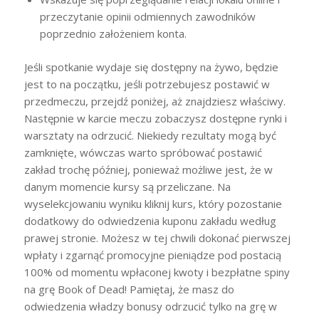
przeczytanie opinii odmiennych zawodników
poprzednio założeniem konta.
Jeśli spotkanie wydaje się dostępny na żywo, będzie
jest to na początku, jeśli potrzebujesz postawić w
przedmeczu, przejdź poniżej, aż znajdziesz właściwy.
Następnie w karcie meczu zobaczysz dostępne rynki i
warsztaty na odrzucić. Niekiedy rezultaty mogą być
zamknięte, wówczas warto spróbować postawić
zakład trochę później, ponieważ możliwe jest, że w
danym momencie kursy są przeliczane. Na
wyselekcjowaniu wyniku kliknij kurs, który pozostanie
dodatkowy do odwiedzenia kuponu zakładu według
prawej stronie. Możesz w tej chwili dokonać pierwszej
wpłaty i zgarnąć promocyjne pieniądze pod postacią
100% od momentu wpłaconej kwoty i bezpłatne spiny
na grę Book of Dead! Pamiętaj, że masz do
odwiedzenia władzy bonusy odrzucić tylko na grę w