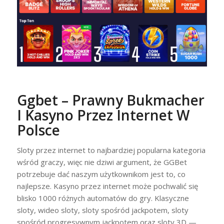
Ggbet – Prawny Bukmacher
I Kasyno Przez Internet W
Polsce
Sloty przez internet to najbardziej popularna kategoria
wśród graczy, więc nie dziwi argument, że GGBet
potrzebuje dać naszym użytkownikom jest to, co
najlepsze. Kasyno przez internet może pochwalić się
blisko 1000 różnych automatów do gry. Klasyczne
sloty, wideo sloty, sloty spośród jackpotem, sloty
spośród progresywnym jackpotem oraz sloty 3D —