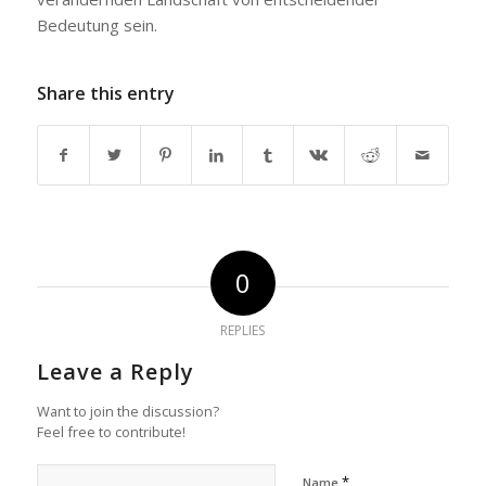
Bedeutung sein.
Share this entry
0
REPLIES
Leave a Reply
Want to join the discussion?
Feel free to contribute!
*
Name