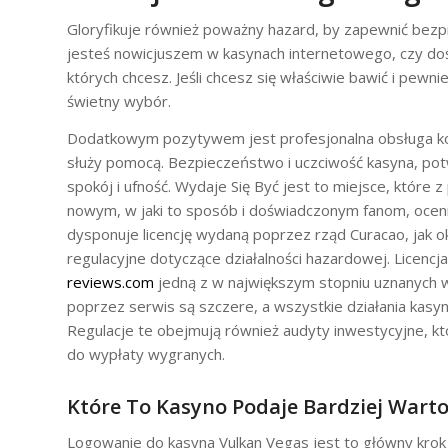
Gloryfikuje również poważny hazard, by zapewnić bezp
jesteś nowicjuszem w kasynach internetowego, czy do
których chcesz. Jeśli chcesz się właściwie bawić i pewni
świetny wybór.
Dodatkowym pozytywem jest profesjonalna obsługa kon
służy pomocą. Bezpieczeństwo i uczciwość kasyna, pot
spokój i ufność. Wydaje Się Być jest to miejsce, któr
nowym, w jaki to sposób i doświadczonym fanom, oceni
dysponuje licencję wydaną poprzez rząd Curacao, jak o
regulacyjne dotyczące działalności hazardowej. Licencj
reviews.com
jedną z w największym stopniu uznanych w
poprzez serwis są szczere, a wszystkie działania kas
Regulacje te obejmują również audyty inwestycyjne, k
do wypłaty wygranych.
Które To Kasyno Podaje Bardziej Wart
Logowanie do kasyna Vulkan Vegas jest to główny krok