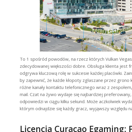
To 1 spośród powodów, na rzecz których Vulkan Vegas 
zdecydowanej większości dobre. Obsługa klienta jest f
odgrywa kluczową rolę w sukcesie każdej placówki. Za
by zapewnić, że każde kłopoty zgłaszane przez grono
różne kanały kontaktu telefonicznego wraz z zespołem
mail. Czat na żywo wydaje się najbardziej preferowany,
odpowiedzi w ciągu kilku sekund. Może aczkolwiek wydaj
którym odnajdzie się każdy gracz, wyjąwszy względu n
Licencja Curacao Egaming: P