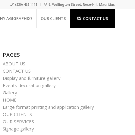
(230) 465 1111
6, Wellington Street, Rose-Hill, Mauritius
HY AGIGRAPHIX?
OUR CLIENTS
CONTACT US
PAGES
ABOUT US
CONTACT US
Display and furniture gallery
Events decoration gallery
Gallery
HOME
Large format printing and application gallery
OUR CLIENTS
OUR SERVICES
Signage gallery