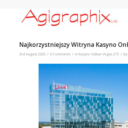
Najkorzystniejszy Witryna Kasyno Onl
/
/
/
3rd August 2025
0 Comments
in
Kasyno Vulkan Vegas 275
b