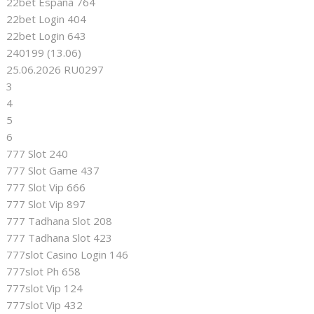
22bet Espana 764
22bet Login 404
22bet Login 643
240199 (13.06)
25.06.2026 RU0297
3
4
5
6
777 Slot 240
777 Slot Game 437
777 Slot Vip 666
777 Slot Vip 897
777 Tadhana Slot 208
777 Tadhana Slot 423
777slot Casino Login 146
777slot Ph 658
777slot Vip 124
777slot Vip 432