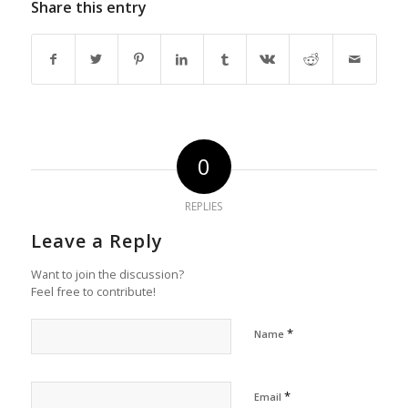
Share this entry
0
REPLIES
Leave a Reply
Want to join the discussion?
Feel free to contribute!
*
Name
*
Email