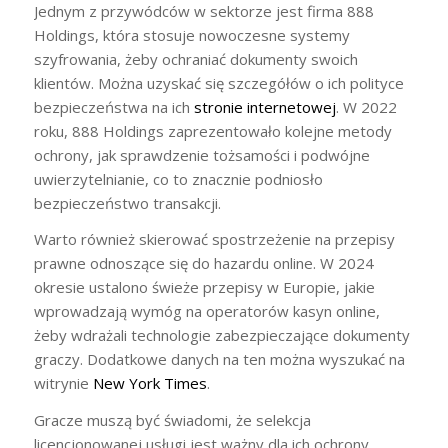
Jednym z przywódców w sektorze jest firma 888
Holdings, która stosuje nowoczesne systemy
szyfrowania, żeby ochraniać dokumenty swoich
klientów. Można uzyskać się szczegółów o ich polityce
bezpieczeństwa na ich
stronie internetowej
. W 2022
roku, 888 Holdings zaprezentowało kolejne metody
ochrony, jak sprawdzenie tożsamości i podwójne
uwierzytelnianie, co to znacznie podniosło
bezpieczeństwo transakcji.
Warto również skierować spostrzeżenie na przepisy
prawne odnoszące się do hazardu online. W 2024
okresie ustalono świeże przepisy w Europie, jakie
wprowadzają wymóg na operatorów kasyn online,
żeby wdrażali technologie zabezpieczające dokumenty
graczy. Dodatkowe danych na ten można wyszukać na
witrynie
New York Times
.
Gracze muszą być świadomi, że selekcja
licencjonowanej usługi jest ważny dla ich ochrony.