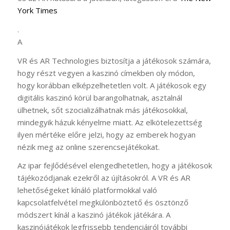
York Times
.
A
VR és AR Technologies biztosítja a játékosok számára,
hogy részt vegyen a kaszinó címekben oly módon,
hogy korábban elképzelhetetlen volt. A játékosok egy
digitális kaszinó körül barangolhatnak, asztalnál
ülhetnek, sőt szocializálhatnak más játékosokkal,
mindegyik házuk kényelme miatt. Az elkötelezettség
ilyen mértéke előre jelzi, hogy az emberek hogyan
nézik meg az online szerencsejátékokat.
Az ipar fejlődésével elengedhetetlen, hogy a játékosok
tájékozódjanak ezekről az újításokról. A VR és AR
lehetőségeket kínáló platformokkal való
kapcsolatfelvétel megkülönböztető és ösztönző
módszert kínál a kaszinó játékok játékára. A
kaszinójátékok legfrissebb tendenciáiról további