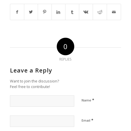
0
REPLIES
Leave a Reply
Want to join the discussion?
Feel free to contribute!
*
Name
*
Email