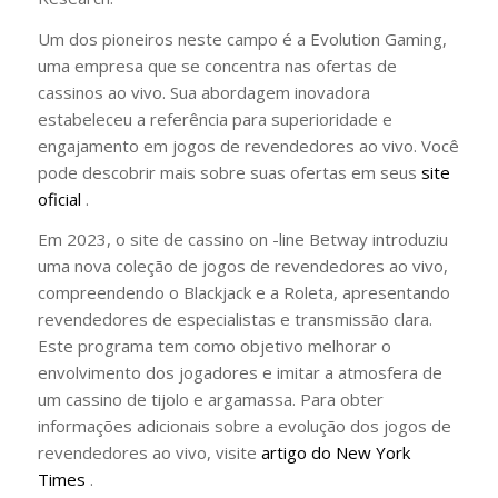
Um dos pioneiros neste campo é a Evolution Gaming,
uma empresa que se concentra nas ofertas de
cassinos ao vivo. Sua abordagem inovadora
estabeleceu a referência para superioridade e
engajamento em jogos de revendedores ao vivo. Você
pode descobrir mais sobre suas ofertas em seus
site
oficial
.
Em 2023, o site de cassino on -line Betway introduziu
uma nova coleção de jogos de revendedores ao vivo,
compreendendo o Blackjack e a Roleta, apresentando
revendedores de especialistas e transmissão clara.
Este programa tem como objetivo melhorar o
envolvimento dos jogadores e imitar a atmosfera de
um cassino de tijolo e argamassa. Para obter
informações adicionais sobre a evolução dos jogos de
revendedores ao vivo, visite
artigo do New York
Times
.