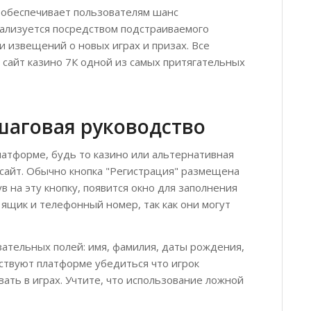
 обеспечивает пользователям шанс
еализуется посредством подстраиваемого
 извещений о новых играх и призах. Все
сайт казино 7К одной из самых притягательных
аговая руководство
атформе, будь то казино или альтернативная
 сайт. Обычно кнопка "Регистрация" размещена
 на эту кнопку, появится окно для заполнения
ящик и телефонный номер, так как они могут
ательных полей: имя, фамилия, даты рождения,
ствуют платформе убедиться что игрок
ать в играх. Учтите, что использование ложной