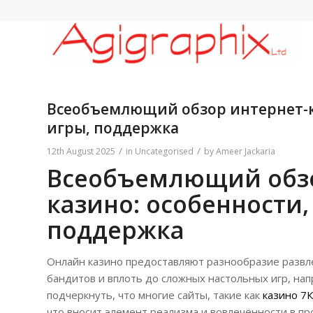
Всеобъемлющий обзор интернет-к
игры, поддержка
/
/
12th August 2025
in
Uncategorised
by
Ameer Jackaria
Всеобъемлющий обзо
казино: особенности,
поддержка
Онлайн казино предоставляют разнообразие развл
бандитов и вплоть до сложных настольных игр, нап
подчеркнуть, что многие сайты, такие как
казино 7К
что вносит элемент реализма и вовлечённости в п