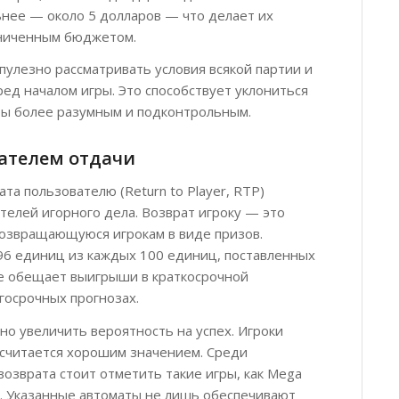
ьнее — около 5 долларов — что делает их
аниченным бюджетом.
улезно рассматривать условия всякой партии и
ед началом игры. Это способствует уклониться
ры более разумным и подконтрольным.
ателем отдачи
а пользователю (Return to Player, RTP)
телей игорного дела. Возврат игроку — это
возвращающуюся игрокам в виде призов.
 96 единиц из каждых 100 единиц, поставленных
 не обещает выигрыши в краткосрочной
госрочных прогнозах.
о увеличить вероятность на успех. Игроки
о считается хорошим значением. Среди
озврата стоит отметить такие игры, как Mega
ers. Указанные автоматы не лишь обеспечивают