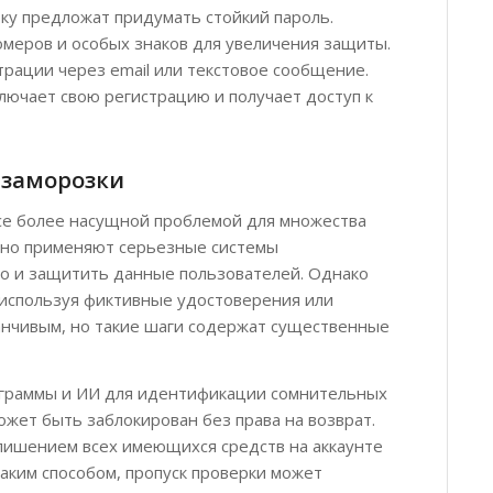
ку предложат придумать стойкий пароль.
меров и особых знаков для увеличения защиты.
рации через email или текстовое сообщение.
включает свою регистрацию и получает доступ к
 заморозки
все более насущной проблемой для множества
зино применяют серьезные системы
о и защитить данные пользователей. Однако
 используя фиктивные удостоверения или
манчивым, но такие шаги содержат существенные
ограммы и ИИ для идентификации сомнительных
жет быть заблокирован без права на возврат.
 лишением всех имеющихся средств на аккаунте
Таким способом, пропуск проверки может