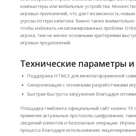
компьютеры или мобильные устройства. Множеств
игровых приложений, что дает возможность новым 
угрозы потери капитала. Важно также внимательно 
чтобы избежать незапланированных проблем. Отбо
игрока, тем не менее основными критериями высту
игровых предложений.
Технические параметры и
Поддержка HTML5 для межплатформенной совм
Синхронизация с основными разработчиками игр
Быстрая быстрота загружения благодаря оптими
Площадка гэмблинга официальный сайт казино 7К о
применяя актуальные протоколы шифрования, такие 
сведений клиентов и безопасные операции. Игроки 
процесса благодаря использованию лицензированно