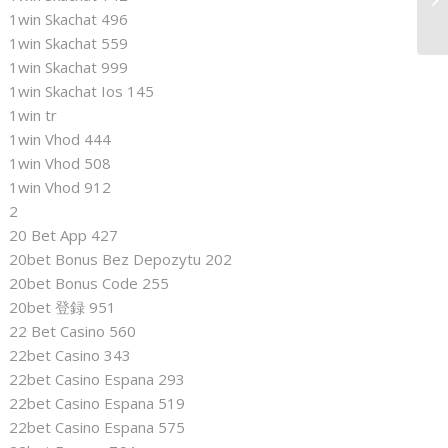
во
1win Skachat 496
1win Skachat 559
1win Skachat 999
1win Skachat Ios 145
1win tr
1win Vhod 444
1win Vhod 508
1win Vhod 912
2
20 Bet App 427
20bet Bonus Bez Depozytu 202
20bet Bonus Code 255
20bet 登録 951
22 Bet Casino 560
22bet Casino 343
22bet Casino Espana 293
22bet Casino Espana 519
22bet Casino Espana 575