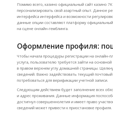
Помимо всего, казино официальный сайт казино 7К
персонализировать свой азартный опыт. Данное р
интерфейса интерфейса и возможности регулировки
данные опции составляют платформу официальный 
на сцене онлайн-гемблинга.
Оформление профиля: пош
Чтобы начала процедуры регистрации на онлайн-пл
услуга, пользователю требуется зайти на основной
в правом верхнем углу домашней страницы. Щелкнув
сведений. Важно задействовать текущий почтовый 
потребоваться для верификации учетной записи.
Следующим действием будет заполнение всех обяз
и адрес проживания. Данные информация поспособ
достигнул совершеннолетия и имеет право участвов
сведений может привести к приостановке профиля.