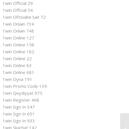
1win Official 29
1win Official 54
1win Ofitsialnii Sait 72
1win Onlain 734
1win Onlain 748
1win Online 127
1win Online 158
1win Online 182
1win Online 22
1win Online 63
1win Online 681
1win Oyna 191
1win Promo Code 139
1win Qeydiyyat 975
1win Register 468
1win Sign In 347
1win Sign In 651
1win Sign In 933
П
1win Skachat 142