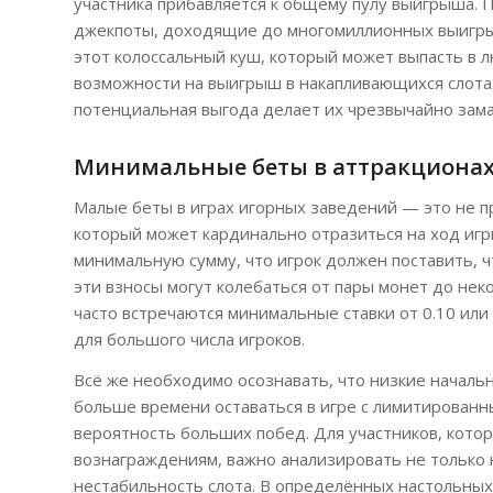
участника прибавляется к общему пулу выигрыша.
джекпоты, доходящие до многомиллионных выигры
этот колоссальный куш, который может выпасть в л
возможности на выигрыш в накапливающихся слотах
потенциальная выгода делает их чрезвычайно зама
Минимальные беты в аттракциона
Малые беты в играх игорных заведений — это не п
который может кардинально отразиться на ход игр
минимальную сумму, что игрок должен поставить, чт
эти взносы могут колебаться от пары монет до нек
часто встречаются минимальные ставки от 0.10 или 
для большого числа игроков.
Всё же необходимо осознавать, что низкие началь
больше времени оставаться в игре с лимитированн
вероятность больших побед. Для участников, кото
вознаграждениям, важно анализировать не только
нестабильность слота. В определённых настольных 