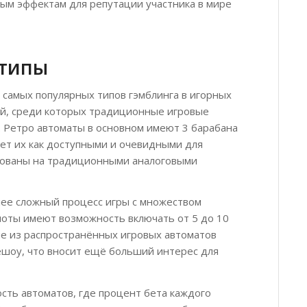
ым эффектам для репутации участника в мире
 типы
з самых популярных типов гэмблинга в игорных
ий, среди которых традиционные игровые
 Ретро автоматы в основном имеют 3 барабана
ает их как доступными и очевидными для
нованы на традиционными аналоговыми
лее сложный процесс игры с множеством
лоты имеют возможность включать от 5 до 10
е из распространённых игровых автоматов
шоу, что вносит ещё больший интерес для
ть автоматов, где процент бета каждого