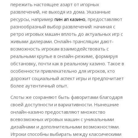
пережить настоящее азарт от игорных
развлечений, не выходя из дома. Указанные
ресурсы, например
пин ап казино
, предоставляют
разнообразный выбор развлечений: начиная с
ретро игровых машин вплоть до актуальных игр с
живыми дилерами. Онлайн-трансляции дают-
возможность игрокам взаимодействовать с
реальными крупье в онлайн-режиме, формируя
обстановку, почти как в реальному казино. Такое в
особенности привлекательно для игроков, кто
дорожит социальный аспект игры и предпочитает
более аутентичный опыт.
Слоты же сохраняют быть фаворитами благодаря
своей доступности и вариативности. Нынешние
онлайн-казино предоставляют множество
всевозможных игровых машин с уникальными
дизайнами и дополнительными возможностями.
Игроки способны выбирать между классическими