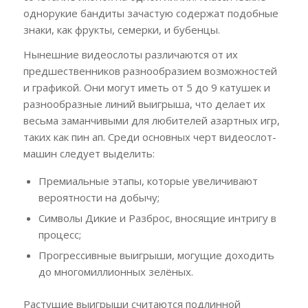
однорукие бандиты зачастую содержат подобные
знаки, как фрукты, семерки, и бубенцы.
Нынешние видеослоты различаются от их
предшественников разнообразием возможностей
и графикой. Они могут иметь от 5 до 9 катушек и
разнообразные линий выигрыша, что делает их
весьма заманчивыми для любителей азартных игр,
таких как пин ап. Среди основных черт видеослот-
машин следует выделить:
Премиальные этапы, которые увеличивают
вероятности на добычу;
Символы Дикие и Разброс, вносящие интригу в
процесс;
Прогрессивные выигрыши, могущие доходить
до многомиллионных зелёных.
Растущие выигрыши считаются подлинной