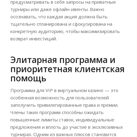
предусматривать в себя запросы на приватные
турниры или даже офлайн-ивенты. Важно
осознавать, что каждая акция должна быть
тщательно спланирована и сфокусирована на
конкретную аудиторию, чтобы максимизировать
возврат инвестиций.
Элитарная программа и
приоритетная клиентская
помощь
Программа для VIP в виртуальном казино — это
особенная возможность для пользователей
заполучить привилегированные права и премии.
Члены таких программ способны ожидать
повышенные лимиты ставок, индивидуальные
предложения и вплоть до участие в эксклюзивных
турнирах. Одним из важных плюсов становится