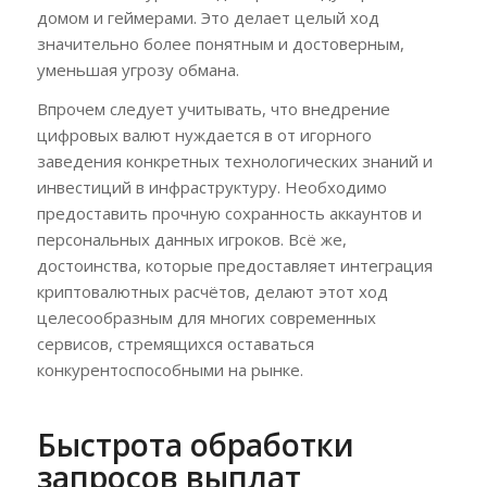
домом и геймерами. Это делает целый ход
значительно более понятным и достоверным,
уменьшая угрозу обмана.
Впрочем следует учитывать, что внедрение
цифровых валют нуждается в от игорного
заведения конкретных технологических знаний и
инвестиций в инфраструктуру. Необходимо
предоставить прочную сохранность аккаунтов и
персональных данных игроков. Всё же,
достоинства, которые предоставляет интеграция
криптовалютных расчётов, делают этот ход
целесообразным для многих современных
сервисов, стремящихся оставаться
конкурентоспособными на рынке.
Быстрота обработки
запросов выплат