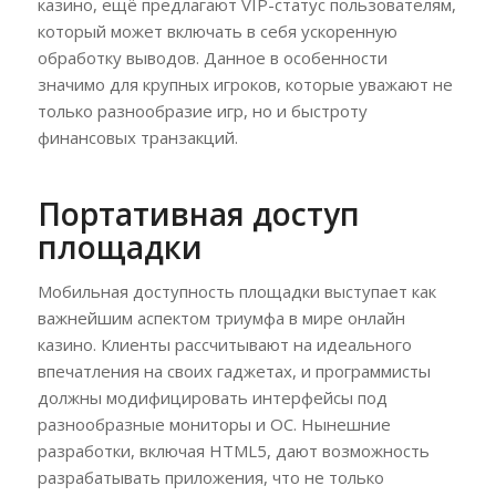
казино, ещё предлагают VIP-статус пользователям,
который может включать в себя ускоренную
обработку выводов. Данное в особенности
значимо для крупных игроков, которые уважают не
только разнообразие игр, но и быстроту
финансовых транзакций.
Портативная доступ
площадки
Мобильная доступность площадки выступает как
важнейшим аспектом триумфа в мире онлайн
казино. Клиенты рассчитывают на идеального
впечатления на своих гаджетах, и программисты
должны модифицировать интерфейсы под
разнообразные мониторы и ОС. Нынешние
разработки, включая HTML5, дают возможность
разрабатывать приложения, что не только