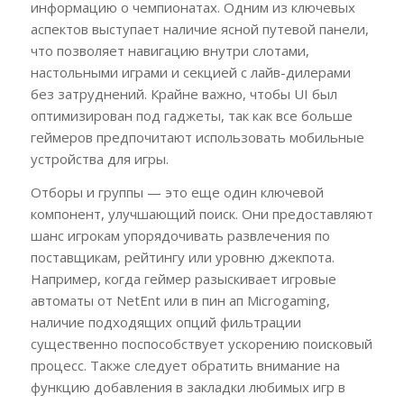
информацию о чемпионатах. Одним из ключевых
аспектов выступает наличие ясной путевой панели,
что позволяет навигацию внутри слотами,
настольными играми и секцией с лайв-дилерами
без затруднений. Крайне важно, чтобы UI был
оптимизирован под гаджеты, так как все больше
геймеров предпочитают использовать мобильные
устройства для игры.
Отборы и группы — это еще один ключевой
компонент, улучшающий поиск. Они предоставляют
шанс игрокам упорядочивать развлечения по
поставщикам, рейтингу или уровню джекпота.
Например, когда геймер разыскивает игровые
автоматы от NetEnt или в пин ап Microgaming,
наличие подходящих опций фильтрации
существенно поспособствует ускорению поисковый
процесс. Также следует обратить внимание на
функцию добавления в закладки любимых игр в