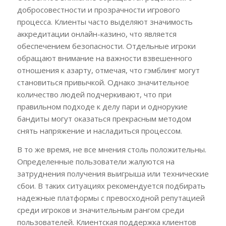
добросовестности и прозрачности игрового
процесса. Клиенты часто выделяют значимость
аккредитации онлайн-казино, что является
обеспечением безопасности. Отдельные игроки
обращают внимание на важности взвешенного
отношения к азарту, отмечая, что гэмблинг могут
становиться привычкой. Однако значительное
количество людей подчеркивают, что при
правильном подходе к делу пари и однорукие
бандиты могут оказаться прекрасным методом
снять напряжение и насладиться процессом.
В то же время, не все мнения столь положительны.
Определенные пользователи жалуются на
затруднения получения выигрыша или технические
сбои. В таких ситуациях рекомендуется подбирать
надежные платформы с превосходной репутацией
среди игроков и значительным рангом среди
пользователей. Клиентская поддержка клиентов