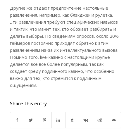
Другие же отдают предпочтение настольные
развлечения, например, как блэкджек и рулетка.
Эти развлечения требуют специфических навыков
и тактик, что манит тех, кто обожает разбирать и
делать выборы. По сведениям опросов, около 20%
геймеров постоянно приходят обратно к этим
развлечениям из-за их интеллектуального вызова.
Помимо того, live-казино с настоящими крупье
делается всё все более популярным, так как
создает среду подлинного казино, что особенно
важно для тех, кто стремится к подлинным
ощущениям.
Share this entry