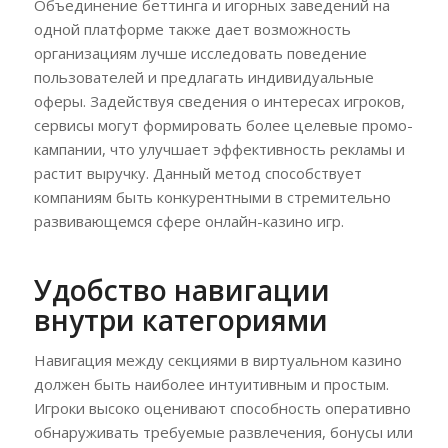
Объединение беттинга и игорных заведений на
одной платформе также дает возможность
организациям лучше исследовать поведение
пользователей и предлагать индивидуальные
оферы. Задействуя сведения о интересах игроков,
сервисы могут формировать более целевые промо-
кампании, что улучшает эффективность рекламы и
растит выручку. Данный метод способствует
компаниям быть конкурентными в стремительно
развивающемся сфере онлайн-казино игр.
Удобство навигации
внутри категориями
Навигация между секциями в виртуальном казино
должен быть наиболее интуитивным и простым.
Игроки высоко оценивают способность оперативно
обнаруживать требуемые развлечения, бонусы или