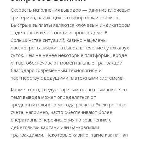
Скорость исполнения выводов — один из ключевых
критериев, влияющих на выбор онлайн казино.
Быстрые выплаты являются ключевым индикатором
надежности и честности игорного дома. В
большинстве ситуаций, казино нацелены
рассмотреть заявки на вывод в течение суток-двух
суток. Тем не менее некоторые платформы, вроде
pin up, обеспечивают моментальные транзакции
благодаря современным технологиям и
партнерству с ведущими платежными системами.
Кроме этого, следует принимать во внимание, что
темп вывода может определяться от
предпочтительного метода расчета. Электронные
счета, например, часто обеспечивают более
оперативные перечисления по сравнению с
дебетовыми картами или банковскими
транзакциями. Некоторые казино, такие как пин ап