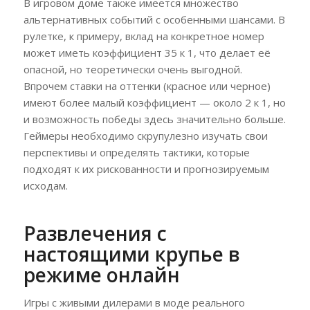
В игровом доме также имеется множество
альтернативных событий с особенными шансами. В
рулетке, к примеру, вклад на конкретное номер
может иметь коэффициент 35 к 1, что делает её
опасной, но теоретически очень выгодной.
Впрочем ставки на оттенки (красное или черное)
имеют более малый коэффициент — около 2 к 1, но
и возможность победы здесь значительно больше.
Геймеры необходимо скрупулезно изучать свои
перспективы и определять тактики, которые
подходят к их рискованности и прогнозируемым
исходам.
Развлечения с
настоящими крупье в
режиме онлайн
Игры с живыми дилерами в моде реального