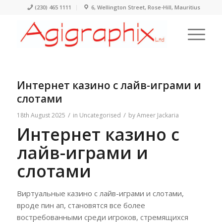
(230) 465 1111
6, Wellington Street, Rose-Hill, Mauritius
Интернет казино с лайв-играми и
слотами
/
/
18th August 2025
in
Uncategorised
by
Ameer Jackaria
Интернет казино с
лайв-играми и
слотами
Виртуальные казино с лайв-играми и слотами,
вроде пин ап, становятся все более
востребованными среди игроков, стремящихся