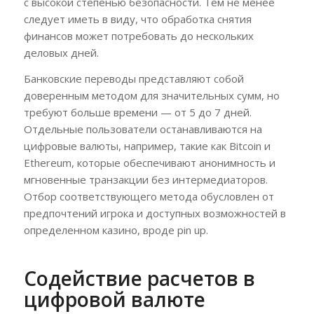
с высокой степенью безопасности. Тем не менее
следует иметь в виду, что обработка снятия
финансов может потребовать до нескольких
деловых дней.
Банковские переводы представляют собой
доверенным методом для значительных сумм, но
требуют больше времени — от 5 до 7 дней.
Отдельные пользователи останавливаются на
цифровые валюты, например, такие как Bitcoin и
Ethereum, которые обеспечивают анонимность и
мгновенные транзакции без интермедиаторов.
Отбор соответствующего метода обусловлен от
предпочтений игрока и доступных возможностей в
определенном казино, вроде pin up.
Содействие расчетов в
цифровой валюте