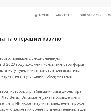
HOME
ABOUT US
OUR SERVICES
W
та на операции казино
ых игр, повышая функциональную
. В 2023 году документ консалтинговой фирмы
екта могут увеличить прибыль для азартных
 маркетинга и улучшения обслуживания
рц, историк игр и бывший глава директора
 Лас-Вегас. Вы можете узнать больше о его
ает, что ИИ может изучить поведение игроков,
я, что делает их более привлекательными для