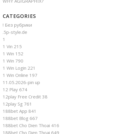
WHY AGIGRAPHIX?
CATEGORIES
! Без рубрики
.5p-style.de
1
1 Vin 215
1 Win 152
1 Win 790
1 Win Login 221
1 Win Online 197
11.05.2026-pin up
12 Play 674
12play Free Credit 38
12play Sg 761
188bet App 841
188bet Blog 667
188bet Cho Dien Thoai 416
188bet Cho Dien Thoai 649