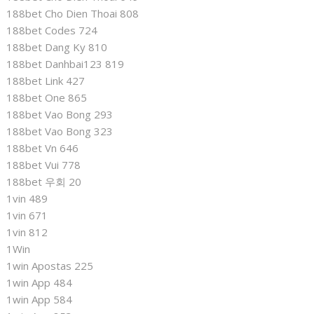
188bet Cho Dien Thoai 808
188bet Codes 724
188bet Dang Ky 810
188bet Danhbai123 819
188bet Link 427
188bet One 865
188bet Vao Bong 293
188bet Vao Bong 323
188bet Vn 646
188bet Vui 778
188bet 우회 20
1vin 489
1vin 671
1vin 812
1Win
1win Apostas 225
1win App 484
1win App 584