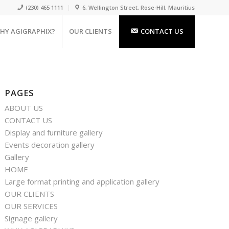
(230) 465 1111
6, Wellington Street, Rose-Hill, Mauritius
HY AGIGRAPHIX?
OUR CLIENTS
CONTACT US
PAGES
ABOUT US
CONTACT US
Display and furniture gallery
Events decoration gallery
Gallery
HOME
Large format printing and application gallery
OUR CLIENTS
OUR SERVICES
Signage gallery