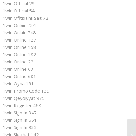
1win Official 29
1win Official 54
1win Ofitsialnii Sait 72
1win Onlain 734
1win Onlain 748
1win Online 127
1win Online 158
1win Online 182
1win Online 22
1win Online 63
1win Online 681
1win Oyna 191
1win Promo Code 139
1win Qeydiyyat 975
1win Register 468
1win Sign In 347
1win Sign In 651
1win Sign In 933
Th
1win Skachat 142