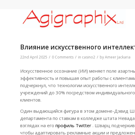
Влияние искусственного интеллек
/
/
/
22nd April 2025
0 Comments
in
casino2
by
Ameer Jackaria
Искусственное осознание (ИИ) меняет поле азартн
эффективность и повышая опыт работы с клиентами
подчеркнул, что технологии искусственного интелл
учреждений до 30% посредством индивидуального
клиентов.
Один выдающийся фигура в этом домене-Дэвид Шва
департамента по ставкам в колледже штата Невада,
взглядах на его
профиль Twitter
. Шварц подчеркив
чтобы адаптировать рекламные акции и предложени