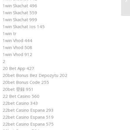
On
1win Skachat 496
1win Skachat 559
1win Skachat 999
1win Skachat Ios 145
1win tr
1win Vhod 444
1win Vhod 508
1win Vhod 912
2
20 Bet App 427
20bet Bonus Bez Depozytu 202
20bet Bonus Code 255
20bet 登録 951
22 Bet Casino 560
22bet Casino 343
22bet Casino Espana 293
22bet Casino Espana 519
22bet Casino Espana 575