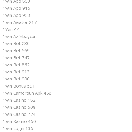
1win App 853
1win App 915
1win App 953
1win Aviator 217
1Win AZ
1win Azərbaycan
1win Bet 230
1win Bet 569
1win Bet 747
1win Bet 862
1win Bet 913
1win Bet 980
1win Bonus 591
1win Cameroun Apk 458
1win Casino 182
1win Casino 508
1win Casino 724
1win Kazino 450
1win Login 135