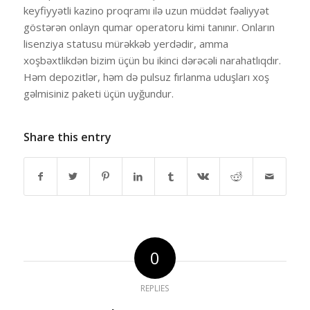
keyfiyyətli kazino proqramı ilə uzun müddət fəaliyyət
göstərən onlayn qumar operatoru kimi tanınır. Onların
lisenziya statusu mürəkkəb yerdədir, amma
xoşbəxtlikdən bizim üçün bu ikinci dərəcəli narahatlıqdır.
Həm depozitlər, həm də pulsuz fırlanma uduşları xoş
gəlmisiniz paketi üçün uyğundur.
Share this entry
0
REPLIES