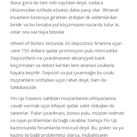
Buna görə də tam veb saytdan deyil, sadəcə
cihazınızdan istifadə etsəniz daha yaxşı olar. Əmanət
insanların kazinoya girərkən atdıqları ilk addımlardan
biridir və bu hesaba pul köçürməsini nəzərdə tutur ki,
onlar onu xərcləyə bilsinlər.
Wheel of Riches slotunda 20 depozitsiz fırlanma üçün
cəmi 750 dollara qədər promosyon pulu mövcuddur.
Depozitlərin və çıxarılmasının əksəriyyəti bank
köçürmələri və debet kartları kimi ənənəvi üsullarla
həyata keçirilir. Depozit və pul çıxarmağın bu üsulu
müştərilərin istifadəsi üçün rahat deyil, həm də
təhlükəsizdir.
Pin Up Casinos sahibləri müştərilərinin ehtiyaclarına
cavab vermək üçün kifayət qədər sakit olduqları ilə
tanınırlar. Pulun çıxarılması, bonus pulu, müştəri xidməti
və oyun problemləri ilə bağlı cavablar həmişə Pin Up
kazinosunda forumlarda mövcud deyil. Bu, poker və ya
kazino ilə bağlı probleminiz olarsa, mübahisənin