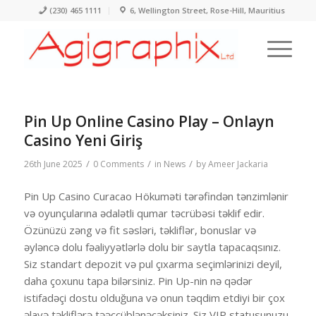
(230) 465 1111
6, Wellington Street, Rose-Hill, Mauritius
Pin Up Online Casino Play – Onlayn
Casino Yeni Giriş
/
/
/
26th June 2025
0 Comments
in
News
by
Ameer Jackaria
Pin Up Casino Curacao Hökuməti tərəfindən tənzimlənir
və oyunçularına ədalətli qumar təcrübəsi təklif edir.
Özünüzü zəng və fit səsləri, təkliflər, bonuslar və
əyləncə dolu fəaliyyətlərlə dolu bir saytla tapacaqsınız.
Siz standart depozit və pul çıxarma seçimlərinizi deyil,
daha çoxunu tapa bilərsiniz. Pin Up-nin nə qədər
istifadəçi dostu olduğuna və onun təqdim etdiyi bir çox
əlavə təkliflərə təəccüblənəcəksiniz. Siz VIP statusunuzu