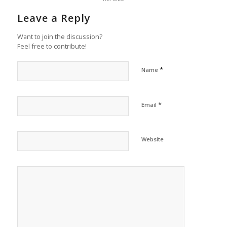
Leave a Reply
Want to join the discussion?
Feel free to contribute!
*
Name
*
Email
Website