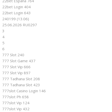
22bet Espana 764
22bet Login 404
22bet Login 643
240199 (13.06)
25.06.2026 RU0297
3
4
5
6
777 Slot 240
777 Slot Game 437
777 Slot Vip 666
777 Slot Vip 897
777 Tadhana Slot 208
777 Tadhana Slot 423
777slot Casino Login 146
777slot Ph 658
777slot Vip 124
777slot Vip 432