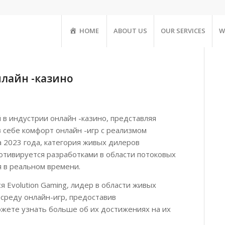
HOME
ABOUT US
OUR SERVICES
W
нлайн -казино
в индустрии онлайн -казино, представляя
 себе комфорт онлайн -игр с реализмом
a 2023 года, категория живых дилеров
отивируется разработками в области потоковых
я в реальном времени.
 Evolution Gaming, лидер в области живых
а среду онлайн-игр, предоставив
жете узнать больше об их достижениях на их