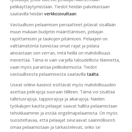
pelikäyttäytymistään. Tiedot heidän palveluistaan
saatavilla heidän
verkkosivuiltaan
.
Vastuullisen pelaamisen periaatteet pitävät sisällään
muun mukaan budjetin määrittämisen, peliajan
rajoittamisen ja taukojen pitämisen. Pelaajien on
välttämätöntä tunnistaa omat rajat ja pelata
ainoastaan sen verran, mitä heillä on mahdollisuus
menettää. Tämä ei vain varjella taloudellista tilannetta,
vaan myös parantaa pelikokemusta. Tiedot
vastuullisesta pelaamisesta saatavilla
täältä
.
Useat online-kasinot esittävät myös mahdollisuuden
asettaa pelirajoja suoraan tililleen. Tämä voi sisältää
talletusrajoja, tappiorajoja ja aikarajoja. Näiden
työkalujen kautta pelaajat saavat hallita pelaamistaan
tehokkaammin ja estää ongelmapelaamista. On myös
suositeltavaa, että pelaajat seuraavat säännöllisesti
omaa pelaamistaan ja tarkastelevat, onko se