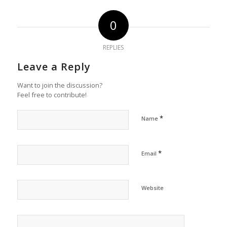
0
REPLIES
Leave a Reply
Want to join the discussion?
Feel free to contribute!
*
Name
*
Email
Website