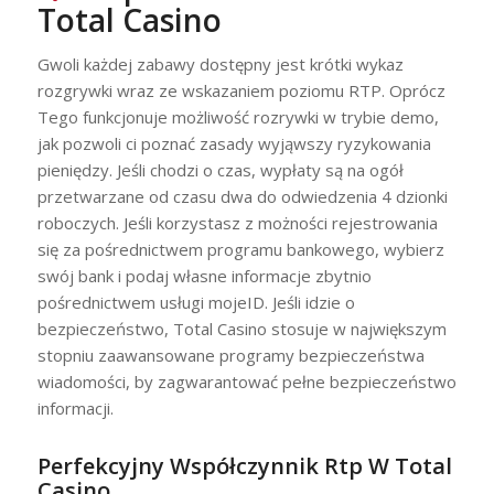
Total Casino
Gwoli każdej zabawy dostępny jest krótki wykaz
rozgrywki wraz ze wskazaniem poziomu RTP. Oprócz
Tego funkcjonuje możliwość rozrywki w trybie demo,
jak pozwoli ci poznać zasady wyjąwszy ryzykowania
pieniędzy. Jeśli chodzi o czas, wypłaty są na ogół
przetwarzane od czasu dwa do odwiedzenia 4 dzionki
roboczych. Jeśli korzystasz z możności rejestrowania
się za pośrednictwem programu bankowego, wybierz
swój bank i podaj własne informacje zbytnio
pośrednictwem usługi mojeID. Jeśli idzie o
bezpieczeństwo, Total Casino stosuje w największym
stopniu zaawansowane programy bezpieczeństwa
wiadomości, by zagwarantować pełne bezpieczeństwo
informacji.
Perfekcyjny Współczynnik Rtp W Total
Casino