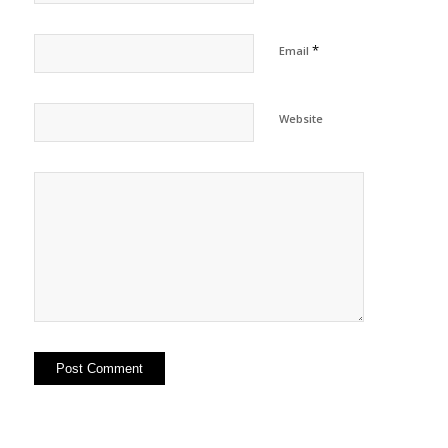
*
Email
Website