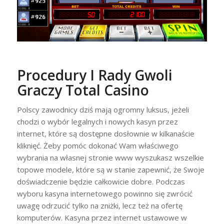
Procedury I Rady Gwoli
Graczy Total Casino
Polscy zawodnicy dziś mają ogromny luksus, jeżeli
chodzi o wybór legalnych i nowych kasyn przez
internet, które są dostępne dosłownie w kilkanaście
kliknięć. Żeby pomóc dokonać Wam właściwego
wybrania na własnej stronie www wyszukasz wszelkie
topowe modele, które są w stanie zapewnić, że Swoje
doświadczenie będzie całkowicie dobre. Podczas
wyboru kasyna internetowego powinno się zwrócić
uwagę odrzucić tylko na zniżki, lecz też na ofertę
komputerów. Kasyna przez internet ustawowe w