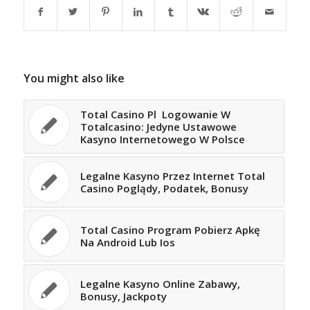
You might also like
Total Casino Pl ️ Logowanie W
Totalcasino: Jedyne Ustawowe
Kasyno Internetowego W Polsce
Legalne Kasyno Przez Internet Total
Casino Poglądy, Podatek, Bonusy
Total Casino Program Pobierz Apkę
Na Android Lub Ios
Legalne Kasyno Online Zabawy,
Bonusy, Jackpoty