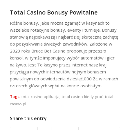
Total Casino Bonusy Powitalne
Różne bonusy, jakie można zgarnąć w kasynach to
wszelakie rotacyjne bonusy, eventy i turnieje. Bonusy
stanowią najciekawszą i najbardziej skuteczną zachętę
do pozyskiwania świeżych zawodników. Założone w
2023 roku Bruce Bet Casino proponuje przeszło
konsol, w tymże imponujący wybór automatów i gier
na żywo. Jest To kasyno przez internet nasz kraj
przyciąga nowych internautów hojnym bonusem
powitalnym do odwiedzenia dziesięć,000 ZŁ w ramach
czterech głównych wpłat na koncie osobistym.
Tags:
total casino aplikacja
,
total casino kiedy grać
,
total
casino pl
Share this entry