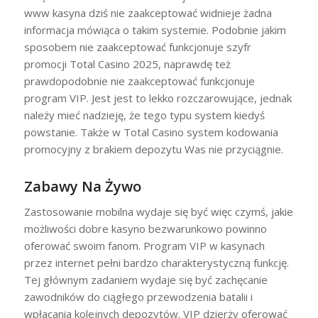
www kasyna dziś nie zaakceptować widnieje żadna
informacja mówiąca o takim systemie. Podobnie jakim
sposobem nie zaakceptować funkcjonuje szyfr
promocji Total Casino 2025, naprawdę też
prawdopodobnie nie zaakceptować funkcjonuje
program VIP. Jest jest to lekko rozczarowujące, jednak
należy mieć nadzieję, że tego typu system kiedyś
powstanie. Także w Total Casino system kodowania
promocyjny z brakiem depozytu Was nie przyciągnie.
Zabawy Na Żywo
Zastosowanie mobilna wydaje się być więc czymś, jakie
możliwości dobre kasyno bezwarunkowo powinno
oferować swoim fanom. Program VIP w kasynach
przez internet pełni bardzo charakterystyczną funkcję.
Tej głównym zadaniem wydaje się być zachęcanie
zawodników do ciągłego przewodzenia batalii i
wpłacania kolejnych depozytów. VIP dzierży oferować