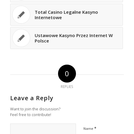
Total Casino Legalne Kasyno
Internetowe
Ustawowe Kasyno Przez Internet W
Polsce
0
REPLIES
Leave a Reply
Want to join the discussion?
Feel free to contribute!
*
Name